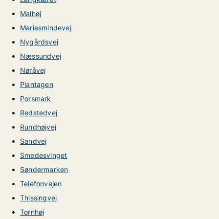
Malhøj
Mariesmindevej
Nygårdsvej
Næssundvej
Nøråvej
Plantagen
Porsmark
Redstedvej
Rundhøjvej
Sandvej
Smedesvinget
Søndermarken
Telefonvejen
Thissingvej
Tornhøj