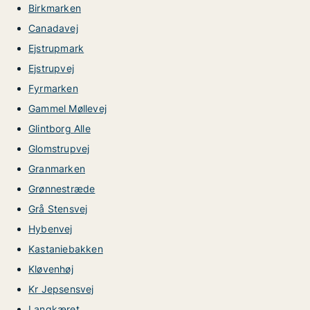
Birkmarken
Canadavej
Ejstrupmark
Ejstrupvej
Fyrmarken
Gammel Møllevej
Glintborg Alle
Glomstrupvej
Granmarken
Grønnestræde
Grå Stensvej
Hybenvej
Kastaniebakken
Kløvenhøj
Kr Jepsensvej
Langkæret