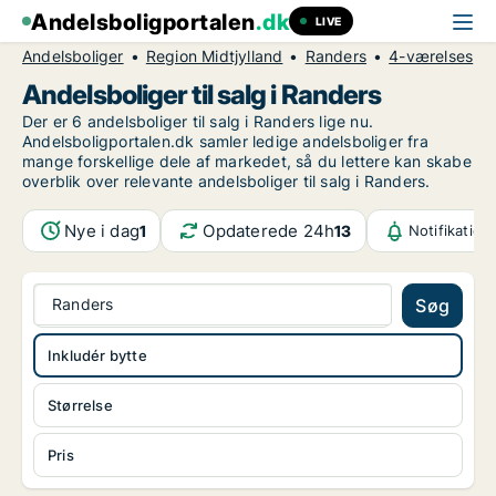
Andelsboligportalen
.dk
LIVE
Andelsboliger
Region Midtjylland
Randers
4-værelses
Andelsboliger til salg i Randers
Der er 6 andelsboliger til salg i Randers lige nu.
Andelsboligportalen.dk samler ledige andelsboliger fra
mange forskellige dele af markedet, så du lettere kan skabe
overblik over relevante andelsboliger til salg i Randers.
Nye i dag
Opdaterede 24h
1
13
Notifikation
Randers
Søg
Inkludér bytte
Størrelse
Pris