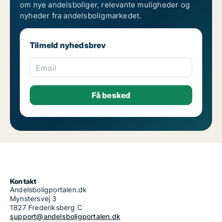
om nye andelsboliger, relevante muligheder og
nyheder fra andelsboligmarkedet.
Tilmeld nyhedsbrev
Email
Kontakt
Andelsboligportalen.dk
Mynstersvej 3
1827 Frederiksberg C
support@andelsboligportalen.dk