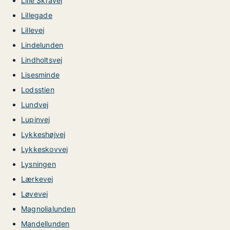
Lille Skråvej
Lillegade
Lillevej
Lindelunden
Lindholtsvej
Lisesminde
Lodsstien
Lundvej
Lupinvej
Lykkeshøjvej
Lykkeskovvej
Lysningen
Lærkevej
Løvevej
Magnolialunden
Mandellunden