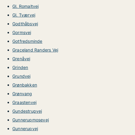
Gl. Romaltvej
Gl. Tværvej
Godthåbsvej
Gormsvej
Gotfredsminde
Graceland Randers Vej
Grenåvej
Grinden
Grundvej
Grønbakken
Grønvang
Graastenvej
Gundestrupvej
Gunnerupmosevej
Gunnerupvej