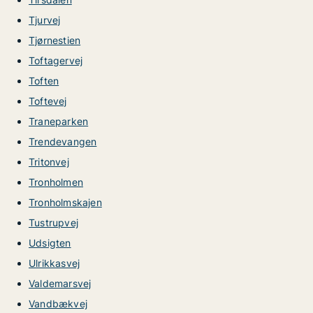
Tjurvej
Tjørnestien
Toftagervej
Toften
Toftevej
Traneparken
Trendevangen
Tritonvej
Tronholmen
Tronholmskajen
Tustrupvej
Udsigten
Ulrikkasvej
Valdemarsvej
Vandbækvej