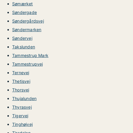
Sømærket
Søndergade
Søndergårdsvej
Søndermarken
Søndervej
Takslunden
Tammestrup Mark
Tammestrupvej
Ternevej
Thetisvej
Thorsvej
Thujalunden
Thyrasvej
Tigervej
Tinghøjvej
Tirsdalen