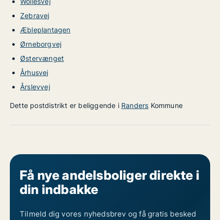
Wollesvej
Zebravej
Æbleplantagen
Ørneborgvej
Østervænget
Århusvej
Årslevvej
Dette postdistrikt er beliggende i
Randers
Kommune
Få nye andelsboliger direkte i
din indbakke
Tilmeld dig vores nyhedsbrev og få gratis besked