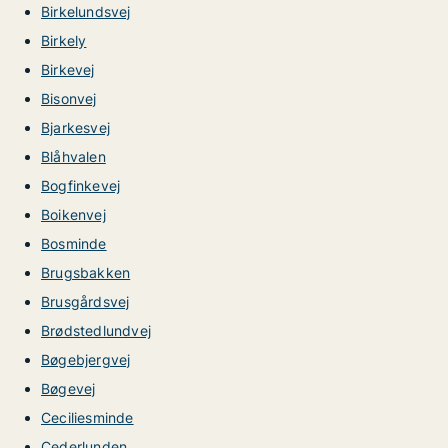
Birkelundsvej
Birkely
Birkevej
Bisonvej
Bjarkesvej
Blåhvalen
Bogfinkevej
Boikenvej
Bosminde
Brugsbakken
Brusgårdsvej
Brødstedlundvej
Bøgebjergvej
Bøgevej
Ceciliesminde
Cederlunden