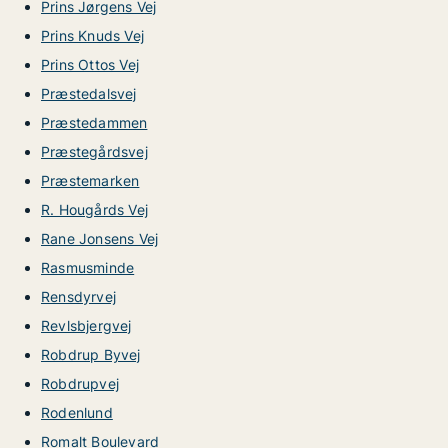
Prins Jørgens Vej
Prins Knuds Vej
Prins Ottos Vej
Præstedalsvej
Præstedammen
Præstegårdsvej
Præstemarken
R. Hougårds Vej
Rane Jonsens Vej
Rasmusminde
Rensdyrvej
Revlsbjergvej
Robdrup Byvej
Robdrupvej
Rodenlund
Romalt Boulevard