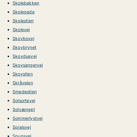
Skolebakken
Skolegade
Skolestien
Skolevej
Skovbovej
Skovbrynet
Skovduevej
Skovsangervej
Skovstien
Skråvejen
Smedestien
Solsortevej
Solvænget
Sommerlystvej
Spjalsvej
Spunsvej