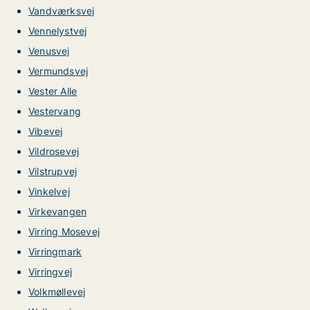
Vandværksvej
Vennelystvej
Venusvej
Vermundsvej
Vester Alle
Vestervang
Vibevej
Vildrosevej
Vilstrupvej
Vinkelvej
Virkevangen
Virring Mosevej
Virringmark
Virringvej
Volkmøllevej