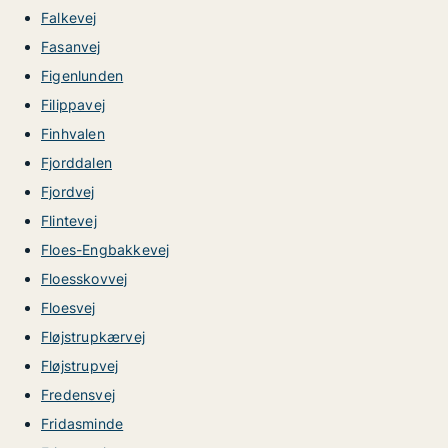
Falkevej
Fasanvej
Figenlunden
Filippavej
Finhvalen
Fjorddalen
Fjordvej
Flintevej
Floes-Engbakkevej
Floesskovvej
Floesvej
Fløjstrupkærvej
Fløjstrupvej
Fredensvej
Fridasminde