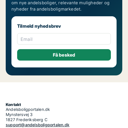
om nye andelsboliger, relevante muligheder og
nyheder fra andelsboligmarkedet.
Tilmeld nyhedsbrev
Email
Kontakt
Andelsboligportalen.dk
Mynstersvej 3
1827 Frederiksberg C
support@andelsboligportalen.dk