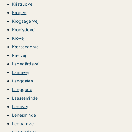
Kristrupvej
Krogen
Krogsagervej
Kronjydevej
Krovej
Kærsangervej
Kærvej
Ladegårdsvej
Lamavej
Langdalen
Langgade
Lassesminde
Ledavej
Lenesminde
Leopardvej