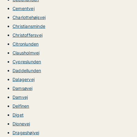
Cementvej
Charlottehøjsvej
Christiansminde
Christoffersvej
Citronlunden
Clausholmvej
Cypreslunden
Daddellunden
Dalagervej
Damsøvej
Damvej
Delfinen
Diget
Dionevej
Drageshøjvej