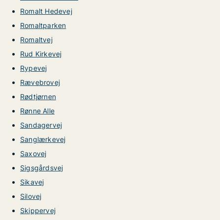
Romalt Hedevej
Romaltparken
Romaltvej
Rud Kirkevej
Rypevej
Rævebrovej
Rødtjørnen
Rønne Alle
Sandagervej
Sanglærkevej
Saxovej
Sigsgårdsvej
Sikavej
Silovej
Skippervej