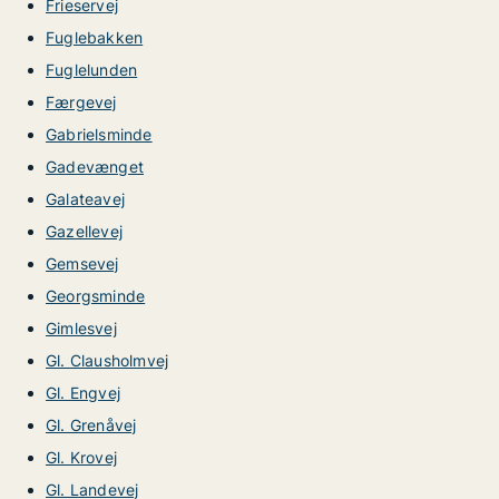
Frieservej
Fuglebakken
Fuglelunden
Færgevej
Gabrielsminde
Gadevænget
Galateavej
Gazellevej
Gemsevej
Georgsminde
Gimlesvej
Gl. Clausholmvej
Gl. Engvej
Gl. Grenåvej
Gl. Krovej
Gl. Landevej