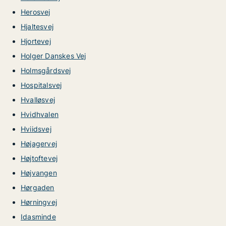
Herosvej
Hjaltesvej
Hjortevej
Holger Danskes Vej
Holmsgårdsvej
Hospitalsvej
Hvalløsvej
Hvidhvalen
Hviidsvej
Højagervej
Højtoftevej
Højvangen
Hørgaden
Hørningvej
Idasminde