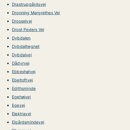
Drastrupgårdsvej
Dronning Margrethes Vej
Drosselvej
Drost Peders Vej
Dybdalen
Dybdalhegnet
Dybdalvej
Dådyrvej
Ebbeshøjvej
Ebeltoftvej
Edithsminde
Egehøjvej
Egevej
Elektravej
Elgårdsmindevej