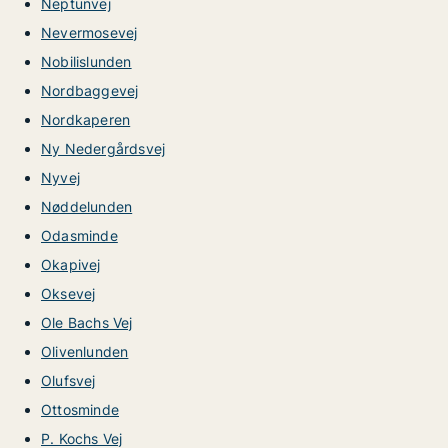
Neptunvej
Nevermosevej
Nobilislunden
Nordbaggevej
Nordkaperen
Ny Nedergårdsvej
Nyvej
Nøddelunden
Odasminde
Okapivej
Oksevej
Ole Bachs Vej
Olivenlunden
Olufsvej
Ottosminde
P. Kochs Vej