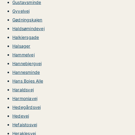
Gustavsminde
Gyvelvej
Gødningskajen
Haldsømindevej
Halkiersgade
Halsager
Hammelvej
Hannebjergvej
Hannesminde
Hans Bojes Alle
Haraldsvej
Harmoniavej
Hedegårdsvej
Hedevej
Hefaistosvej
Heraklesvej