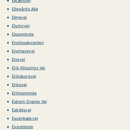
Elkærsvej
Ellegårds Alle
Elmevej
Elsdyrvej
Elsesminde
Engboulevarden
Enghavevej
Engvej
Erik Klippings Vej
Eriksborgvej
Eriksvej
Erlingsminde
Esbern Snares Vej
Eskildsvej
Essenbækvej
Evasminde