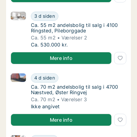
Ca. 55 m2 andelsbolig til salg i 4100 Ringsted, Pile
Ca. 55 m2 andelsbolig til salg i 4100 Ringst
3 d siden
Ca. 55 m2 andelsbolig til salg i 4100 Ringst
Ca. 55 m2 andelsbolig til salg i 4100
Ringsted, Pileborggade
Ca. 55 m2
Værelser 2
Ca. 55 m2 andelsbolig til salg i 4100 Ringst
Ca. 530.000 kr.
Mere info
Ca. 70 m2 andelsbolig til salg i 4700 Næstved, Øster
Ca. 70 m2 andelsbolig til salg i 4700 Næstv
4 d siden
Ca. 70 m2 andelsbolig til salg i 4700 Næstve
Ca. 70 m2 andelsbolig til salg i 4700
Næstved, Øster Ringvej
Ca. 70 m2
Værelser 3
Ca. 70 m2 andelsbolig til salg i 4700 Næstv
Ikke angivet
Mere info