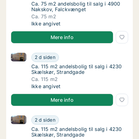
Ca. 75 m2 andelsbolig til salg i 4900 Naksk
Ca. 75 m2 andelsbolig til salg i 4900
Nakskov, Falckvænget
Ca. 75 m2
Ca. 75 m2 andelsbolig til salg i 4900 Naksk
Ikke angivet
Mere info
Ca. 115 m2 andelsbolig til salg i 4230 Skælskør, Str
Ca. 115 m2 andelsbolig til salg i 4230 Skæl
2 d siden
Ca. 115 m2 andelsbolig til salg i 4230 Skæl
Ca. 115 m2 andelsbolig til salg i 4230
Skælskør, Strandgade
Ca. 115 m2
Ca. 115 m2 andelsbolig til salg i 4230 Skæl
Ikke angivet
Mere info
Ca. 115 m2 andelsbolig til salg i 4230 Skælskør, Str
Ca. 115 m2 andelsbolig til salg i 4230 Skæl
2 d siden
Ca. 115 m2 andelsbolig til salg i 4230 Skæl
Ca. 115 m2 andelsbolig til salg i 4230
Skælskør, Strandgade