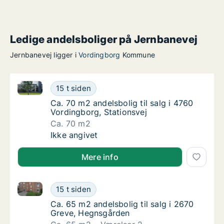
Ledige andelsboliger på Jernbanevej
Jernbanevej ligger i
Vordingborg
Kommune
Ca. 70 m2 andelsbolig til salg i 4760 Vordingborg, S
Ca. 70 m2 andelsbolig til salg i 4760 Vordin
15 t siden
Ca. 70 m2 andelsbolig til salg i 4760 Vordin
Ca. 70 m2 andelsbolig til salg i 4760
Vordingborg, Stationsvej
Ca. 70 m2
Ca. 70 m2 andelsbolig til salg i 4760 Vordin
Ikke angivet
Mere info
Ca. 65 m2 andelsbolig til salg i 2670 Greve, Hegnsg
Ca. 65 m2 andelsbolig til salg i 2670 Greve
15 t siden
Ca. 65 m2 andelsbolig til salg i 2670 Greve
Ca. 65 m2 andelsbolig til salg i 2670
Greve, Hegnsgården