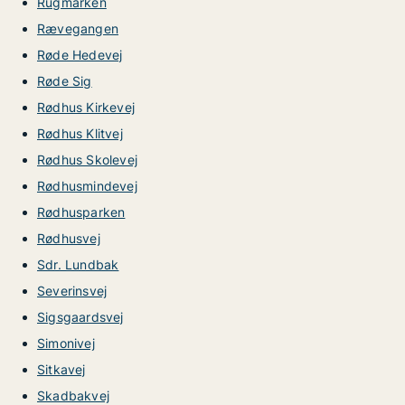
Rugmarken
Rævegangen
Røde Hedevej
Røde Sig
Rødhus Kirkevej
Rødhus Klitvej
Rødhus Skolevej
Rødhusmindevej
Rødhusparken
Rødhusvej
Sdr. Lundbak
Severinsvej
Sigsgaardsvej
Simonivej
Sitkavej
Skadbakvej