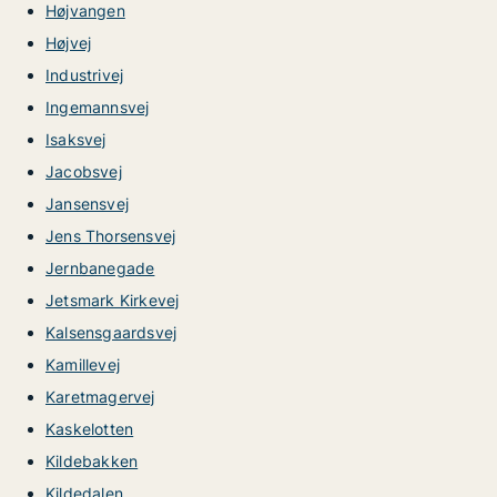
Højvangen
Højvej
Industrivej
Ingemannsvej
Isaksvej
Jacobsvej
Jansensvej
Jens Thorsensvej
Jernbanegade
Jetsmark Kirkevej
Kalsensgaardsvej
Kamillevej
Karetmagervej
Kaskelotten
Kildebakken
Kildedalen