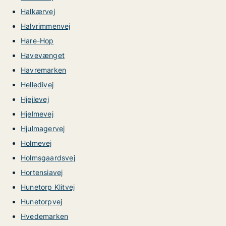
Halkærvej
Halvrimmenvej
Hare-Hop
Havevænget
Havremarken
Helledivej
Hjejlevej
Hjelmevej
Hjulmagervej
Holmevej
Holmsgaardsvej
Hortensiavej
Hunetorp Klitvej
Hunetorpvej
Hvedemarken