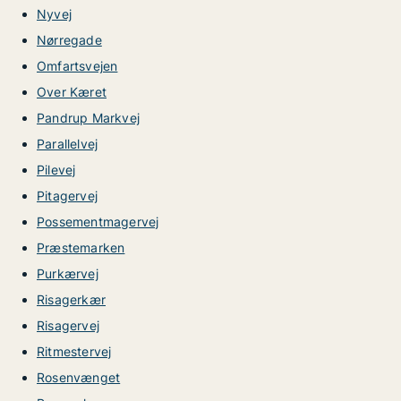
Nyvej
Nørregade
Omfartsvejen
Over Kæret
Pandrup Markvej
Parallelvej
Pilevej
Pitagervej
Possementmagervej
Præstemarken
Purkærvej
Risagerkær
Risagervej
Ritmestervej
Rosenvænget