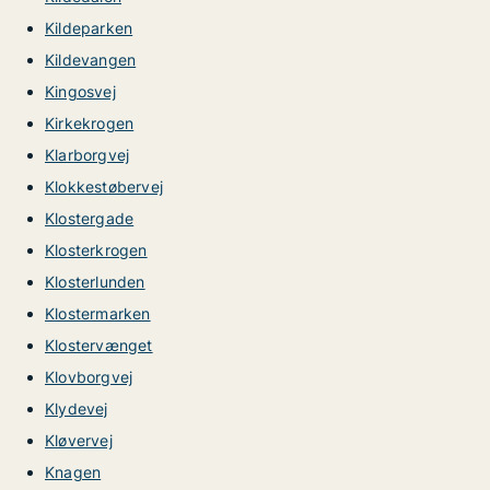
Kildeparken
Kildevangen
Kingosvej
Kirkekrogen
Klarborgvej
Klokkestøbervej
Klostergade
Klosterkrogen
Klosterlunden
Klostermarken
Klostervænget
Klovborgvej
Klydevej
Kløvervej
Knagen