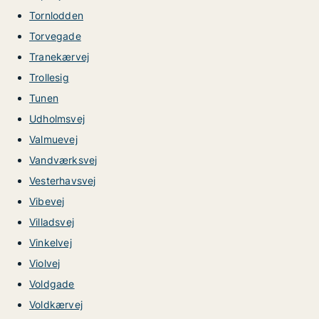
Tornlodden
Torvegade
Tranekærvej
Trollesig
Tunen
Udholmsvej
Valmuevej
Vandværksvej
Vesterhavsvej
Vibevej
Villadsvej
Vinkelvej
Violvej
Voldgade
Voldkærvej