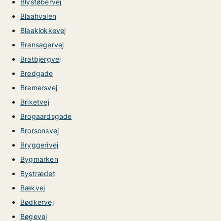
Blystøbervej
Blaahvalen
Blaaklokkevej
Bransagervej
Bratbjergvej
Bredgade
Bremersvej
Briketvej
Brogaardsgade
Brorsonsvej
Bryggerivej
Bygmarken
Bystrædet
Bækvej
Bødkervej
Bøgevej