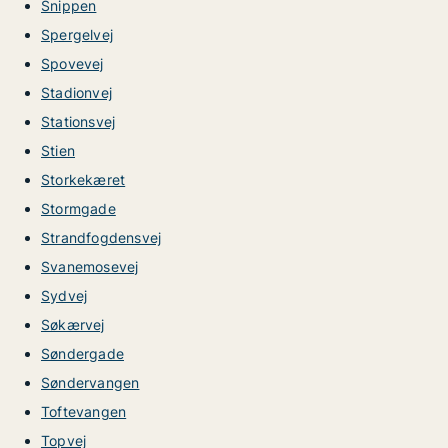
Snippen
Spergelvej
Spovevej
Stadionvej
Stationsvej
Stien
Storkekæret
Stormgade
Strandfogdensvej
Svanemosevej
Sydvej
Søkærvej
Søndergade
Søndervangen
Toftevangen
Topvej