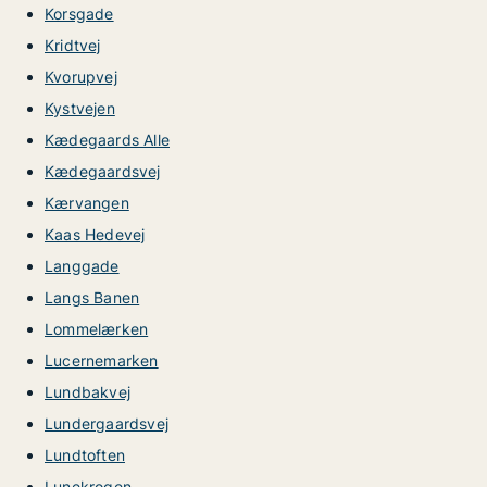
Korsgade
Kridtvej
Kvorupvej
Kystvejen
Kædegaards Alle
Kædegaardsvej
Kærvangen
Kaas Hedevej
Langgade
Langs Banen
Lommelærken
Lucernemarken
Lundbakvej
Lundergaardsvej
Lundtoften
Lunekrogen