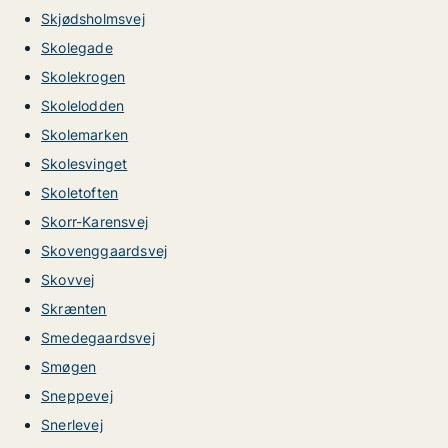
Skjødsholmsvej
Skolegade
Skolekrogen
Skolelodden
Skolemarken
Skolesvinget
Skoletoften
Skorr-Karensvej
Skovenggaardsvej
Skovvej
Skrænten
Smedegaardsvej
Smøgen
Sneppevej
Snerlevej