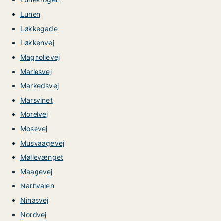
Lunen
Løkkegade
Løkkenvej
Magnolievej
Mariesvej
Markedsvej
Marsvinet
Morelvej
Mosevej
Musvaagevej
Møllevænget
Maagevej
Narhvalen
Ninasvej
Nordvej