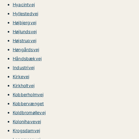
Hyacintvej
Hyllestedvej
Højbjergvej
Højlundsvej
Højstrupvej
Høngårdsvej
Håndsbækvej
Industrivej
Kirkevej
Kirkholtvej
Kobberholmvej
Kobbervænget
Koldbromøllevej
Kolonihavevej
Krogsdamvej