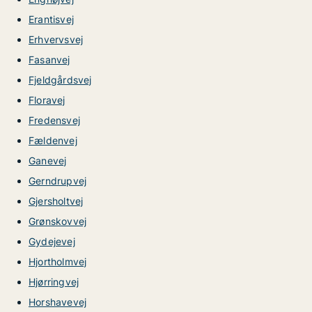
Erantisvej
Erhvervsvej
Fasanvej
Fjeldgårdsvej
Floravej
Fredensvej
Fældenvej
Ganevej
Gerndrupvej
Gjersholtvej
Grønskovvej
Gydejevej
Hjortholmvej
Hjørringvej
Horshavevej