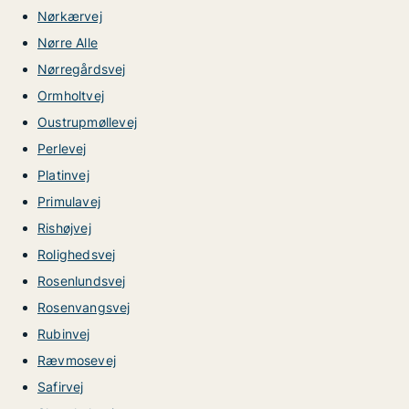
Nørkærvej
Nørre Alle
Nørregårdsvej
Ormholtvej
Oustrupmøllevej
Perlevej
Platinvej
Primulavej
Rishøjvej
Rolighedsvej
Rosenlundsvej
Rosenvangsvej
Rubinvej
Rævmosevej
Safirvej