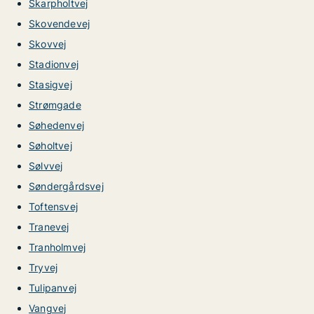
Skarpholtvej
Skovendevej
Skovvej
Stadionvej
Stasigvej
Strømgade
Søhedenvej
Søholtvej
Sølvvej
Søndergårdsvej
Toftensvej
Tranevej
Tranholmvej
Tryvej
Tulipanvej
Vangvej