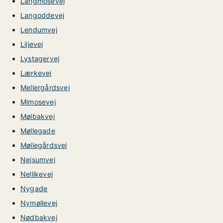
Langmosevej
Langoddevej
Lendumvej
Liljevej
Lystagervej
Lærkevej
Mellergårdsvej
Mimosevej
Mølbakvej
Møllegade
Møllegårdsvej
Nejsumvej
Nellikevej
Nygade
Nymøllevej
Nødbakvej