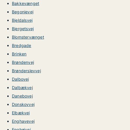
Bakkevænget
Begonievej
Bjeldalsvej
Bjergetsvej
Blomstervænget
Bredgade
Brinken
Brøndenvej
Brønderslevvej
Dalbovej
Dalbækvej
Danebovej
Donskovvej
Elbækvej
Enghavevej
Enghøjvej