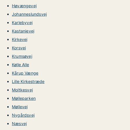
Høvængevej
Johanneslundsvej
Karlebyvej
Kastanievej
Kirkevej
Korsvej
Krumsøvej
Kølle Alle
Kårup Vænge
Lille Kirkestræde
Moltkesvej
Mølleparken
Møllevej
Nygårdsvej
Næsvej