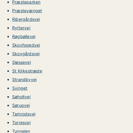
Præsteparken
Præstevænget
Ribergårdsvej
Ryttervej
Røgbøllevej
Skovfogedvej
Skovgårdsvej
Sløssevej
St Kirkestræde
Strandbyvej
Svinget
Søholtvej
Sørupvej
Tamrodsvej
Torresvej
Tunnelen