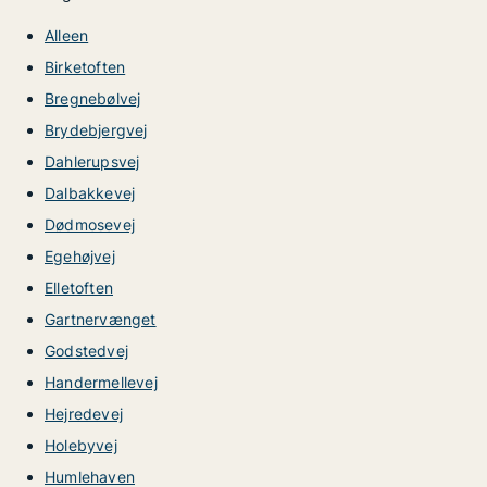
Alleen
Birketoften
Bregnebølvej
Brydebjergvej
Dahlerupsvej
Dalbakkevej
Dødmosevej
Egehøjvej
Elletoften
Gartnervænget
Godstedvej
Handermellevej
Hejredevej
Holebyvej
Humlehaven