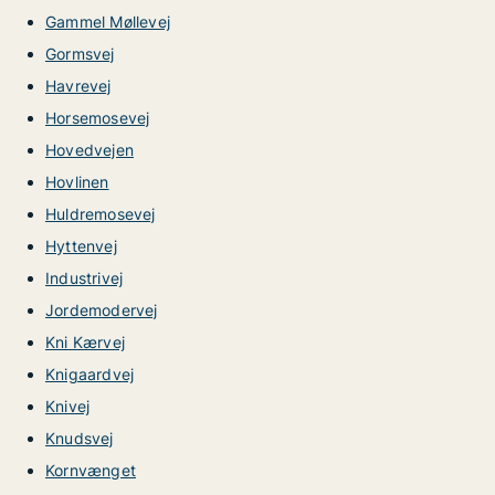
Gammel Møllevej
Gormsvej
Havrevej
Horsemosevej
Hovedvejen
Hovlinen
Huldremosevej
Hyttenvej
Industrivej
Jordemodervej
Kni Kærvej
Knigaardvej
Knivej
Knudsvej
Kornvænget