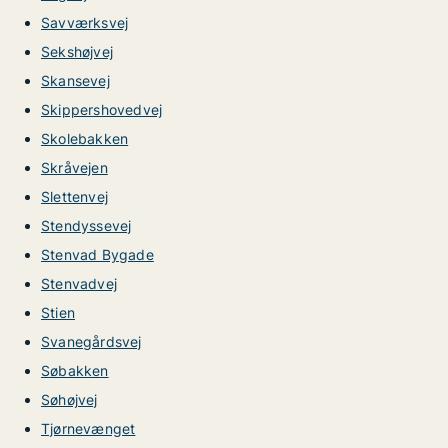
Savværksvej
Sekshøjvej
Skansevej
Skippershovedvej
Skolebakken
Skråvejen
Slettenvej
Stendyssevej
Stenvad Bygade
Stenvadvej
Stien
Svanegårdsvej
Søbakken
Søhøjvej
Tjørnevænget