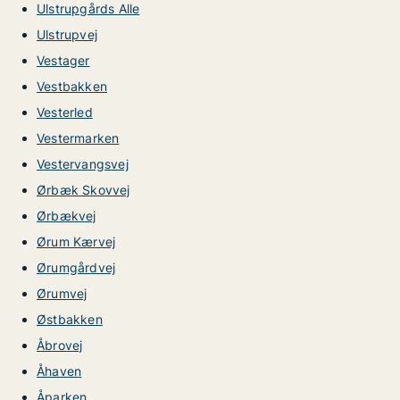
Ulstrupgårds Alle
Ulstrupvej
Vestager
Vestbakken
Vesterled
Vestermarken
Vestervangsvej
Ørbæk Skovvej
Ørbækvej
Ørum Kærvej
Ørumgårdvej
Ørumvej
Østbakken
Åbrovej
Åhaven
Åparken