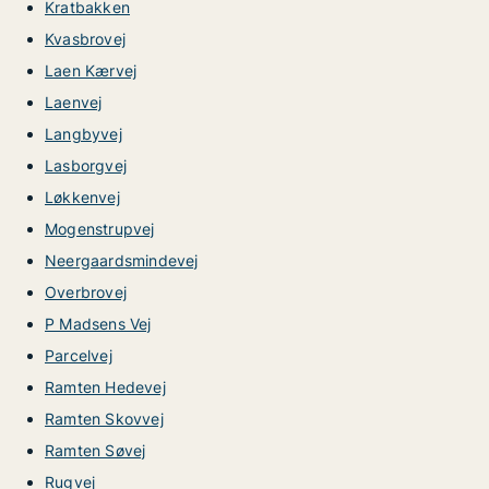
Kratbakken
Kvasbrovej
Laen Kærvej
Laenvej
Langbyvej
Lasborgvej
Løkkenvej
Mogenstrupvej
Neergaardsmindevej
Overbrovej
P Madsens Vej
Parcelvej
Ramten Hedevej
Ramten Skovvej
Ramten Søvej
Rugvej