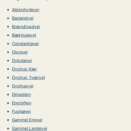
Aldershvilevej
Baslandvej
Brændtvadvej
Bækhusevej
Constantiavej
Djursvej
Dybdalvej
Dystrup Kær
Dystrup Tværvej
Dystrupvej
Elmestien
Engtoften
Fuglsøvej
Gammel Engvej
Gammel Landevej