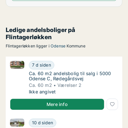
Ledige andelsboliger på
Flintagerløkken
Flintagerløkken ligger i
Odense
Kommune
Ca. 60 m2 andelsbolig til salg i 5000 Odense C, Rød
Ca. 60 m2 andelsbolig til salg i 5000 Odens
7 d siden
Ca. 60 m2 andelsbolig til salg i 5000 Odens
Ca. 60 m2 andelsbolig til salg i 5000
Odense C, Rødegårdsvej
Ca. 60 m2
Værelser 2
Ca. 60 m2 andelsbolig til salg i 5000 Odens
Ikke angivet
Mere info
Ca. 105 m2 andelsbolig til salg i 5270 Odense N, Pa
Ca. 105 m2 andelsbolig til salg i 5270 Oden
10 d siden