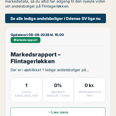
markedsdata, så du altid har adgang til den nyeste viden
om andelsboliger på Flintagerløkken.
Se alle ledige andelsboliger i Odense SV lige nu
Opdateret 08-08-2026 kl. 15:00
Markedsrapport
Markedsrapport –
Flintagerløkken
Der er i øjeblikket 1 ledige andelsboliger på
Flintagerløkken.
1
0%
0 kr.
LEDIGE
ÆNDRING
GENNEMSNITLIG
ANDELSBOLIGER
SENESTE 7 DAGE
PRIS
Læs mere