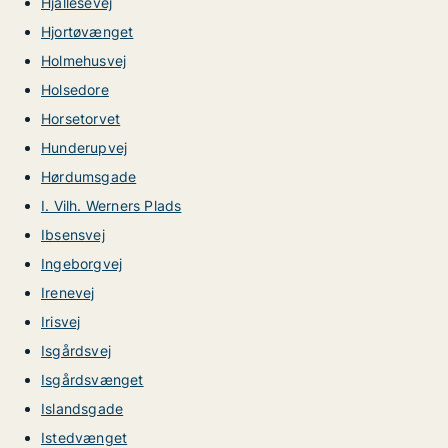
Hjallesevej
Hjortøvænget
Holmehusvej
Holsedore
Horsetorvet
Hunderupvej
Hørdumsgade
I. Vilh. Werners Plads
Ibsensvej
Ingeborgvej
Irenevej
Irisvej
Isgårdsvej
Isgårdsvænget
Islandsgade
Istedvænget