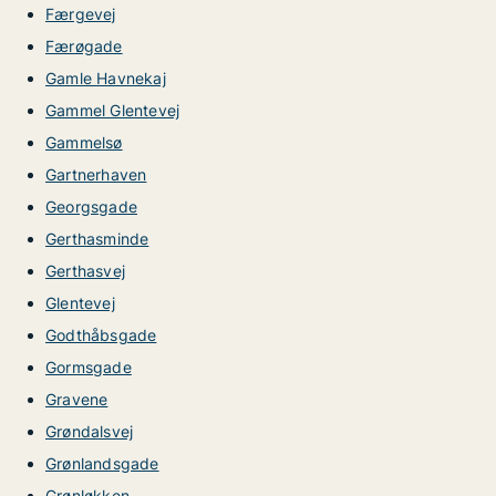
Færgevej
Færøgade
Gamle Havnekaj
Gammel Glentevej
Gammelsø
Gartnerhaven
Georgsgade
Gerthasminde
Gerthasvej
Glentevej
Godthåbsgade
Gormsgade
Gravene
Grøndalsvej
Grønlandsgade
Grønløkken