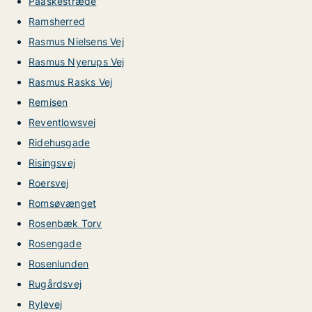
Paaskestræde
Ramsherred
Rasmus Nielsens Vej
Rasmus Nyerups Vej
Rasmus Rasks Vej
Remisen
Reventlowsvej
Ridehusgade
Risingsvej
Roersvej
Romsøvænget
Rosenbæk Torv
Rosengade
Rosenlunden
Rugårdsvej
Rylevej