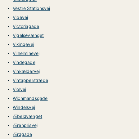
Vestre Stationsvej
Vibevej
Victoriagade
Vigelsøvænget
Vikingevej
Vilhelminevej
Vindegade
Vinkældervej
Vintapperstræde
Violvej
Wichmandsgade
Windelsvej
Æbeløvænget
Ærenprisvej
Ærøgade