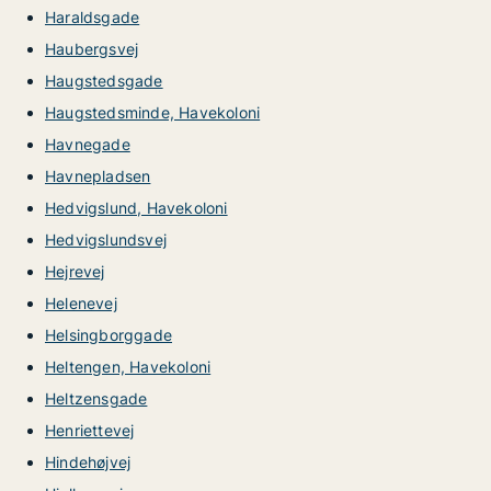
Haraldsgade
Haubergsvej
Haugstedsgade
Haugstedsminde, Havekoloni
Havnegade
Havnepladsen
Hedvigslund, Havekoloni
Hedvigslundsvej
Hejrevej
Helenevej
Helsingborggade
Heltengen, Havekoloni
Heltzensgade
Henriettevej
Hindehøjvej