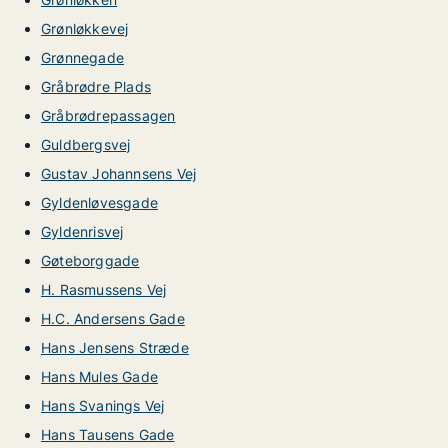
Grønløkkevej
Grønnegade
Gråbrødre Plads
Gråbrødrepassagen
Guldbergsvej
Gustav Johannsens Vej
Gyldenløvesgade
Gyldenrisvej
Gøteborggade
H. Rasmussens Vej
H.C. Andersens Gade
Hans Jensens Stræde
Hans Mules Gade
Hans Svanings Vej
Hans Tausens Gade