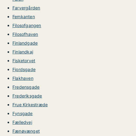
Farvergården
Femkanten
Filosofgangen
Filosofhaven
Finlandgade
Finlandkaj
Fisketorvet
Fjordsgade
Flakhaven
Fredensgade
Frederiksgade
Frue Kirkestræde
Fynsgade
Fælledvej
Fænøvænget