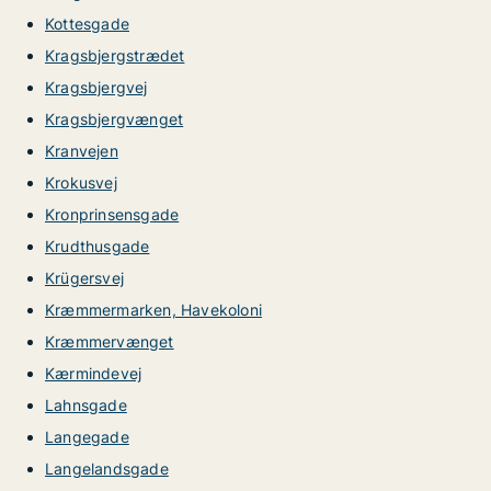
Kottesgade
Kragsbjergstrædet
Kragsbjergvej
Kragsbjergvænget
Kranvejen
Krokusvej
Kronprinsensgade
Krudthusgade
Krügersvej
Kræmmermarken, Havekoloni
Kræmmervænget
Kærmindevej
Lahnsgade
Langegade
Langelandsgade