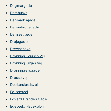
Dagmargade
Damhusvej
Danmarksgade
Dannebrogsgade
Dansestræde
Drejøgade
Drewsensvej
Dronning Louises Vej
Dronning Olgas Vej
Dronningensgade
Drosselvej
Døckerslundsvej
Edisonsvej
Edvard Brandes Gade
Egebæk, Havekoloni