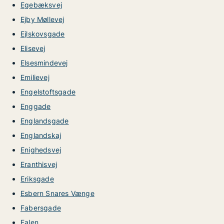
Egebæksvej
Ejby Møllevej
Ejlskovsgade
Elisevej
Elsesmindevej
Emilievej
Engelstoftsgade
Enggade
Englandsgade
Englandskaj
Enighedsvej
Eranthisvej
Eriksgade
Esbern Snares Vænge
Fabersgade
Falen