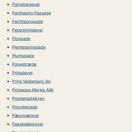
Palnatokesvej
Pantheons Passage
Pantheonsgade
Petersmindevej
Piosgade
Pjentedamsgade
Plumsgade
Pogestræde
Primulavej
Prins Valdemars Vej
Prinsesse Maries Allé
Promenadebyen
Provstegade
Pæonvænget
Paaskeløkkevej