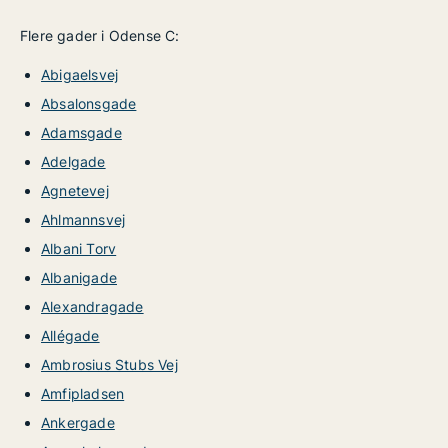
Flere gader i Odense C:
Abigaelsvej
Absalonsgade
Adamsgade
Adelgade
Agnetevej
Ahlmannsvej
Albani Torv
Albanigade
Alexandragade
Allégade
Ambrosius Stubs Vej
Amfipladsen
Ankergade