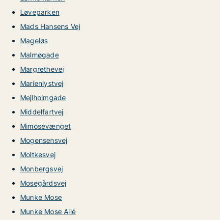
Løveparken
Mads Hansens Vej
Mageløs
Malmøgade
Margrethevej
Marienlystvej
Mejlholmgade
Middelfartvej
Mimosevænget
Mogensensvej
Moltkesvej
Monbergsvej
Mosegårdsvej
Munke Mose
Munke Mose Allé