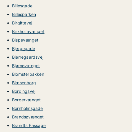
Billesgade
Billesparken
Birgittevej
Birkholmvænget
Bispevænget
Bjergegade
Bjerregaardsvej
Bjørnøvænget
Blomsterbakken
Blæsenborg
Bordingsvej
Borgervænget
Bornholmsgade
Brandsøvænget
Brandts Passage