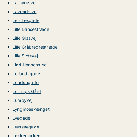
Lathyrusvej
Lavendelvej
Lerchesgade
Lille Dansestræde
Lille Glasvej
Lille Gråbrødrestræde
Lille Slotsvej
Lind Hansens Vej
Lollandsgade
Londongade
Lottrups Gård
Lumbyvej
Lyngmosevænget
Lyøgade
Læssøegade
Løkkemarken