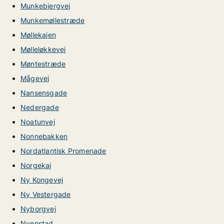
Munkebjergvej
Munkemøllestræde
Møllekajen
Mølleløkkevej
Møntestræde
Mågevej
Nansensgade
Nedergade
Noatunvej
Nonnebakken
Nordatlantisk Promenade
Norgekaj
Ny Kongevej
Ny Vestergade
Nyborgvej
Nyenstad