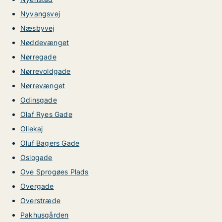
Nyvangsvej
Næsbyvej
Nøddevænget
Nørregade
Nørrevoldgade
Nørrevænget
Odinsgade
Olaf Ryes Gade
Oliekaj
Oluf Bagers Gade
Oslogade
Ove Sprogøes Plads
Overgade
Overstræde
Pakhusgården