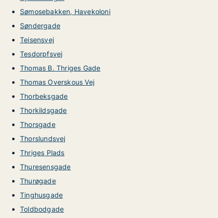
Sømosebakken, Havekoloni
Søndergade
Teisensvej
Tesdorpfsvej
Thomas B. Thriges Gade
Thomas Overskous Vej
Thorbeksgade
Thorkildsgade
Thorsgade
Thorslundsvej
Thriges Plads
Thuresensgade
Thurøgade
Tinghusgade
Toldbodgade