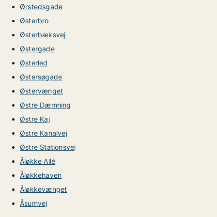
Ørstedsgade
Østerbro
Østerbæksvej
Østergade
Østerled
Østersøgade
Østervænget
Østre Dæmning
Østre Kaj
Østre Kanalvej
Østre Stationsvej
Åløkke Allé
Åløkkehaven
Åløkkevænget
Åsumvej