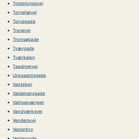
Tolderlundsvej
Tornehøjvej
Torvegade
Tranevej
Tromsøgade
Tværgade
Tværkajen
Taasingevej
Unsgaardsgade
Vagtelvej
Valdemarsgade
Valmuevænget
Vandværksvej
Vendersvej
Vesterbro
Vestergade