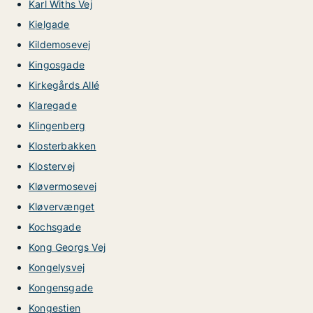
Karl Withs Vej
Kielgade
Kildemosevej
Kingosgade
Kirkegårds Allé
Klaregade
Klingenberg
Klosterbakken
Klostervej
Kløvermosevej
Kløvervænget
Kochsgade
Kong Georgs Vej
Kongelysvej
Kongensgade
Kongestien