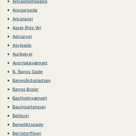
Annasholmsgade
Ansgargade
Arkonavej
Asser Rigs Vej
Astrupvej
Asylgade
Aurikelvej
Avernakøvænget
B. Bangs Gade
Banegårdspladsen
Bangs Boder
Bastholmvænget
Baumgartensvej
Bellisvej
Benediktsgade
Bernstorffsvej