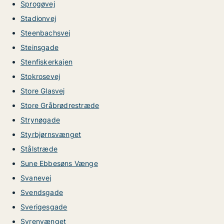
Sprogøvej
Stadionvej
Steenbachsvej
Steinsgade
Stenfiskerkajen
Stokrosevej
Store Glasvej
Store Gråbrødrestræde
Strynøgade
Styrbjørnsvænget
Stålstræde
Sune Ebbesøns Vænge
Svanevej
Svendsgade
Sverigesgade
Syrenvænget