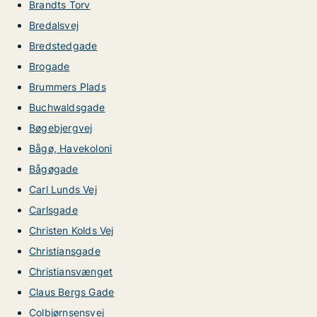
Brandts Torv
Bredalsvej
Bredstedgade
Brogade
Brummers Plads
Buchwaldsgade
Bøgebjergvej
Bågø, Havekoloni
Bågøgade
Carl Lunds Vej
Carlsgade
Christen Kolds Vej
Christiansgade
Christiansvænget
Claus Bergs Gade
Colbjørnsensvej