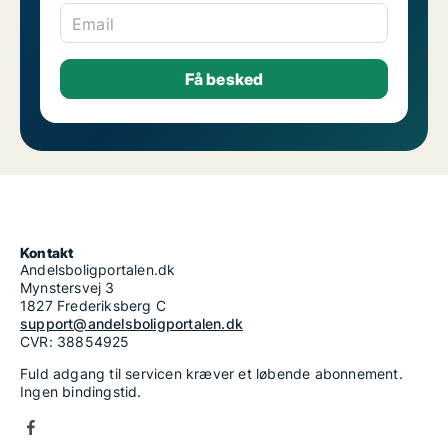
Email
Kontakt
Andelsboligportalen.dk
Mynstersvej 3
1827 Frederiksberg C
support@andelsboligportalen.dk
CVR: 38854925
Fuld adgang til servicen kræver et løbende abonnement.
Ingen bindingstid.