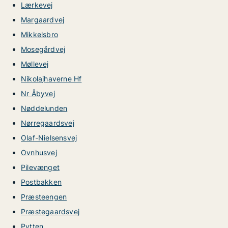
Lærkevej
Margaardvej
Mikkelsbro
Mosegårdvej
Møllevej
Nikolajhaverne Hf
Nr Åbyvej
Nøddelunden
Nørregaardsvej
Olaf-Nielsensvej
Ovnhusvej
Pilevænget
Postbakken
Præsteengen
Præstegaardsvej
Pytten