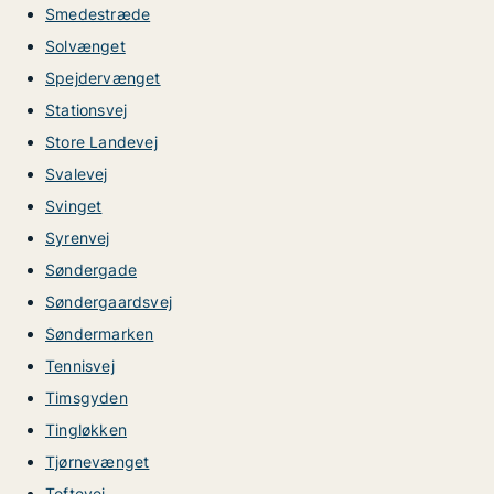
Smedestræde
Solvænget
Spejdervænget
Stationsvej
Store Landevej
Svalevej
Svinget
Syrenvej
Søndergade
Søndergaardsvej
Søndermarken
Tennisvej
Timsgyden
Tingløkken
Tjørnevænget
Toftevej