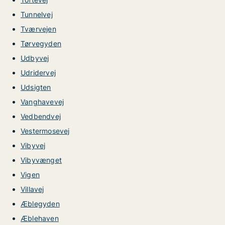
Tunnelvej
Tværvejen
Tørvegyden
Udbyvej
Udridervej
Udsigten
Vanghavevej
Vedbendvej
Vestermosevej
Vibyvej
Vibyvænget
Vigen
Villavej
Æblegyden
Æblehaven