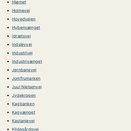
Hjørnet
Holmevej
Hovedvejen
Hybenvænget
Idrætsvej
Indslevvej
Industrivej
Industrivænget
Jernbanevej
Jomfrumarken
Juul Nielsenvej
Jydekrogen
Kagbanken
Kagvænget
Kastanievej
Kildegårdsvej