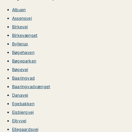
Albuen
Assensvej
Birkevej
Birkevænget
Byllerup
Bøgehaven
Bøgeparken
Bøgevej
Baaringvad
Baaringvadvænget
Danavej
Egebakken
Eisbjergvej
Ejbyvej
Ellegaardsvej