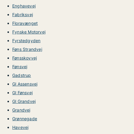
Enghavevej
Fabriksvej
Floravænget
Fynske Motorvej
Fyrstedgyden
Føns Strandvej
Fønsskovvej
Fønsvej
Gadstrup
Gl Assensvej
Gl Fønsvej
Gl Grandvej
Grandvej
Grønnegade
Havevej