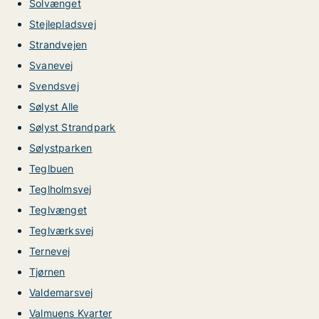
Solvænget
Stejlepladsvej
Strandvejen
Svanevej
Svendsvej
Sølyst Alle
Sølyst Strandpark
Sølystparken
Teglbuen
Teglholmsvej
Teglvænget
Teglværksvej
Ternevej
Tjørnen
Valdemarsvej
Valmuens Kvarter