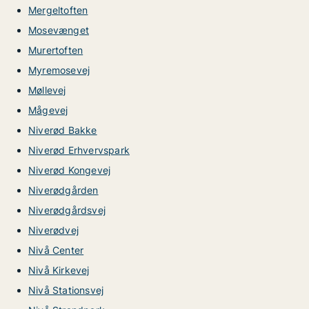
Mergeltoften
Mosevænget
Murertoften
Myremosevej
Møllevej
Mågevej
Niverød Bakke
Niverød Erhvervspark
Niverød Kongevej
Niverødgården
Niverødgårdsvej
Niverødvej
Nivå Center
Nivå Kirkevej
Nivå Stationsvej