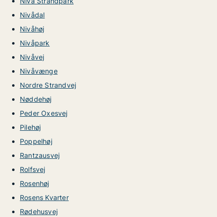
Nivå Strandpark
Nivådal
Nivåhøj
Nivåpark
Nivåvej
Nivåvænge
Nordre Strandvej
Nøddehøj
Peder Oxesvej
Pilehøj
Poppelhøj
Rantzausvej
Rolfsvej
Rosenhøj
Rosens Kvarter
Rødehusvej