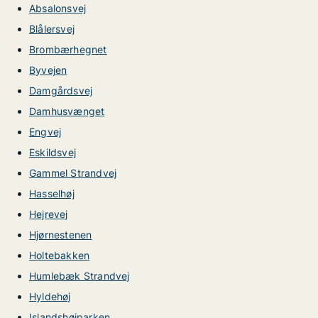
Absalonsvej
Blålersvej
Brombærhegnet
Byvejen
Damgårdsvej
Damhusvænget
Engvej
Eskildsvej
Gammel Strandvej
Hasselhøj
Hejrevej
Hjørnestenen
Holtebakken
Humlebæk Strandvej
Hyldehøj
Islandshøjparken