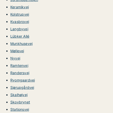
Keramikvej
Kolstrupvej
Kvasbrovej
Langbyvej
Lübker Allé
Munkhusevej
Møllevej
Nyvej
Ramtenvej
Randersvej
Ryomgaardvej
Sjørupgårdvej
Skalhøjvej
Skovbrynet
Stationsvej