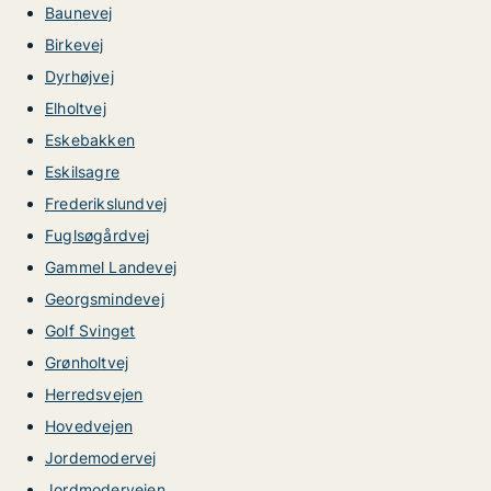
Baunevej
Birkevej
Dyrhøjvej
Elholtvej
Eskebakken
Eskilsagre
Frederikslundvej
Fuglsøgårdvej
Gammel Landevej
Georgsmindevej
Golf Svinget
Grønholtvej
Herredsvejen
Hovedvejen
Jordemodervej
Jordmodervejen