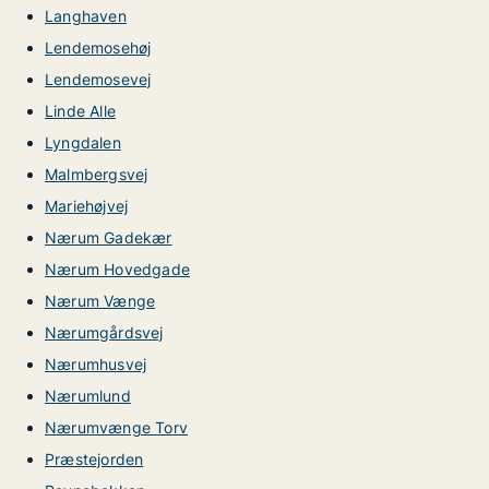
Langhaven
Lendemosehøj
Lendemosevej
Linde Alle
Lyngdalen
Malmbergsvej
Mariehøjvej
Nærum Gadekær
Nærum Hovedgade
Nærum Vænge
Nærumgårdsvej
Nærumhusvej
Nærumlund
Nærumvænge Torv
Præstejorden