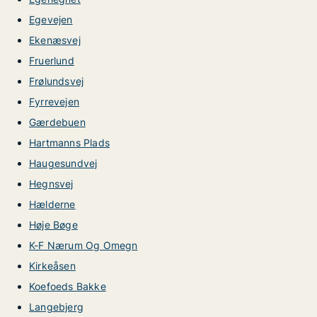
Egevejen
Ekenæsvej
Fruerlund
Frølundsvej
Fyrrevejen
Gærdebuen
Hartmanns Plads
Haugesundvej
Hegnsvej
Hælderne
Høje Bøge
K-F Nærum Og Omegn
Kirkeåsen
Koefoeds Bakke
Langebjerg