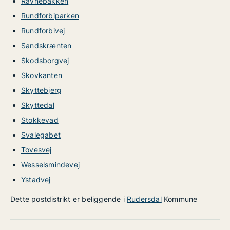
Ravnebakken
Rundforbiparken
Rundforbivej
Sandskrænten
Skodsborgvej
Skovkanten
Skyttebjerg
Skyttedal
Stokkevad
Svalegabet
Tovesvej
Wesselsmindevej
Ystadvej
Dette postdistrikt er beliggende i
Rudersdal
Kommune