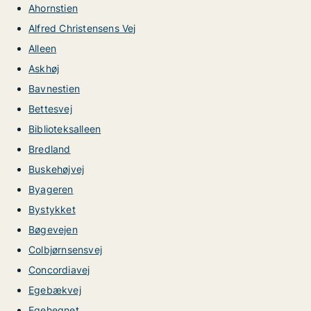
Ahornstien
Alfred Christensens Vej
Alleen
Askhøj
Bavnestien
Bettesvej
Biblioteksalleen
Bredland
Buskehøjvej
Byageren
Bystykket
Bøgevejen
Colbjørnsensvej
Concordiavej
Egebækvej
Egehegnet