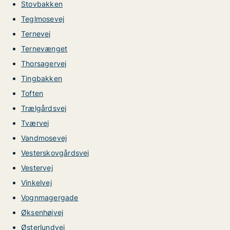
Stovbakken
Teglmosevej
Ternevej
Ternevænget
Thorsagervej
Tingbakken
Toften
Trælgårdsvej
Tværvej
Vandmosevej
Vesterskovgårdsvej
Vestervej
Vinkelvej
Vognmagergade
Øksenhøjvej
Østerlundvej