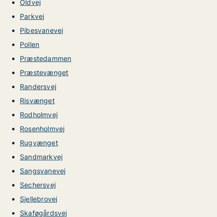
Oldvej
Parkvej
Pibesvanevej
Pollen
Præstedammen
Præstevænget
Randersvej
Risvænget
Rodholmvej
Rosenholmvej
Rugvænget
Sandmarkvej
Sangsvanevej
Sechersvej
Sjellebrovej
Skaføgårdsvej