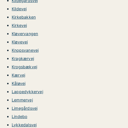
Kildegårdsvej
Kildevej
Kirkebakken
Kirkevej
Kløvervangen
Kløvevej
Knopsvanevej
Kragkærvej
Krogsbækvej
Kærvej
Kåløvej
Lappedykkervej
Lemmervej
Limegårdsvej
Lindebo
Lykkedalsvej