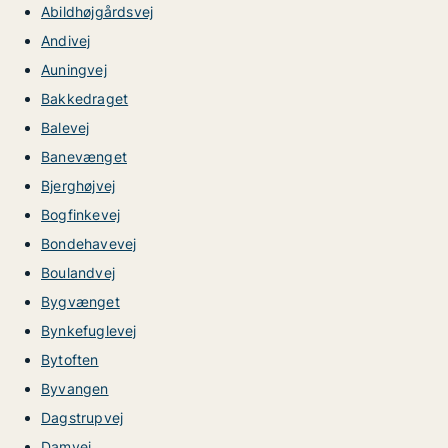
Abildhøjgårdsvej
Andivej
Auningvej
Bakkedraget
Balevej
Banevænget
Bjerghøjvej
Bogfinkevej
Bondehavevej
Boulandvej
Bygvænget
Bynkefuglevej
Bytoften
Byvangen
Dagstrupvej
Damvej