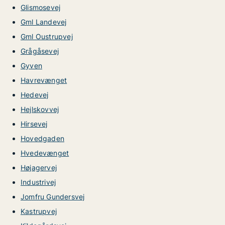
Glismosevej
Gml Landevej
Gml Oustrupvej
Grågåsevej
Gyven
Havrevænget
Hedevej
Hejlskovvej
Hirsevej
Hovedgaden
Hvedevænget
Højagervej
Industrivej
Jomfru Gundersvej
Kastrupvej