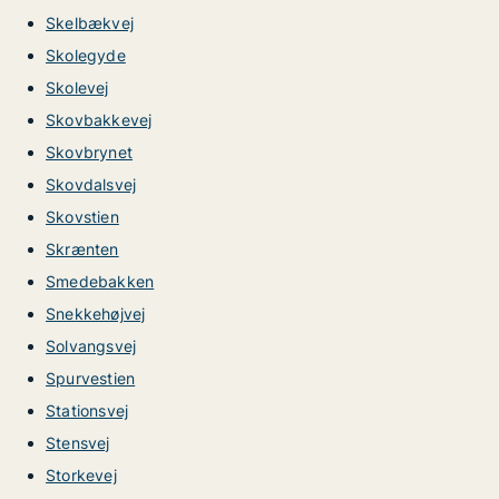
Skelbækvej
Skolegyde
Skolevej
Skovbakkevej
Skovbrynet
Skovdalsvej
Skovstien
Skrænten
Smedebakken
Snekkehøjvej
Solvangsvej
Spurvestien
Stationsvej
Stensvej
Storkevej