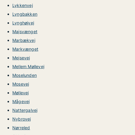
Lykkenvej
Lyngbakken
Lynghøjvej
Majsvænget
Marbækvej
Markvænget
Mejsevej
Mellem Møllevej
Moselunden
Mosevej
Møllevej
Mågevej
Nattergalvej
Nybrovej
Nørreled