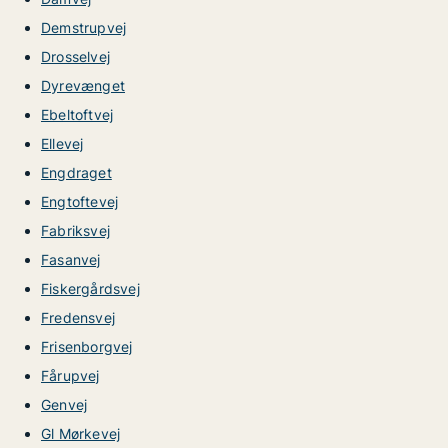
Demstrupvej
Drosselvej
Dyrevænget
Ebeltoftvej
Ellevej
Engdraget
Engtoftevej
Fabriksvej
Fasanvej
Fiskergårdsvej
Fredensvej
Frisenborgvej
Fårupvej
Genvej
Gl Mørkevej