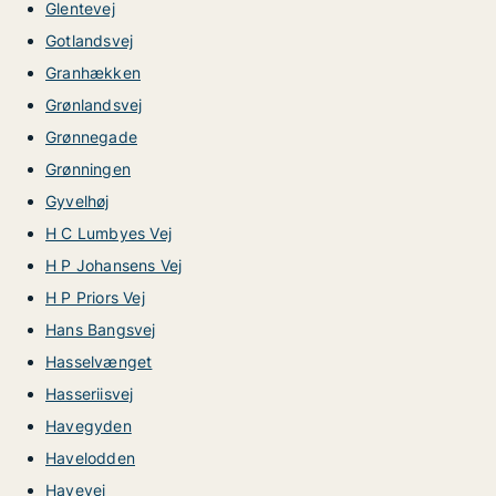
Glentevej
Gotlandsvej
Granhækken
Grønlandsvej
Grønnegade
Grønningen
Gyvelhøj
H C Lumbyes Vej
H P Johansens Vej
H P Priors Vej
Hans Bangsvej
Hasselvænget
Hasseriisvej
Havegyden
Havelodden
Havevej