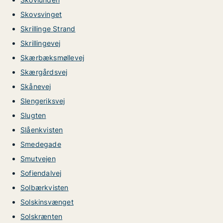
Skovsvinget
Skrillinge Strand
Skrillingevej
Skærbæksmøllevej
Skærgårdsvej
Skånevej
Slengeriksvej
Slugten
Slåenkvisten
Smedegade
Smutvejen
Sofiendalvej
Solbærkvisten
Solskinsvænget
Solskrænten