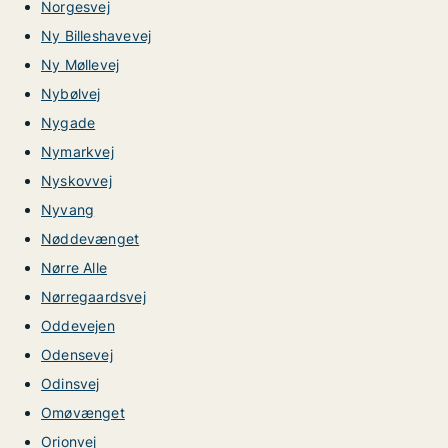
Norgesvej
Ny Billeshavevej
Ny Møllevej
Nybølvej
Nygade
Nymarkvej
Nyskovvej
Nyvang
Nøddevænget
Nørre Alle
Nørregaardsvej
Oddevejen
Odensevej
Odinsvej
Omøvænget
Orionvej