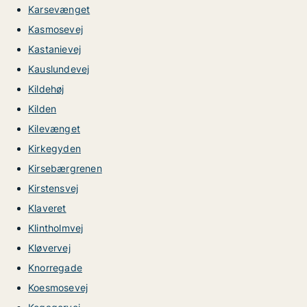
Karsevænget
Kasmosevej
Kastanievej
Kauslundevej
Kildehøj
Kilden
Kilevænget
Kirkegyden
Kirsebærgrenen
Kirstensvej
Klaveret
Klintholmvej
Kløvervej
Knorregade
Koesmosevej