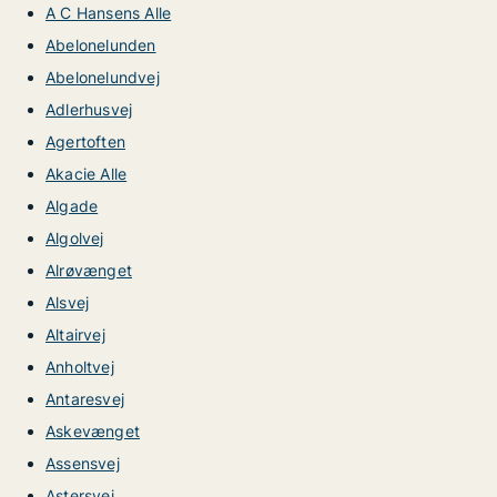
A C Hansens Alle
Abelonelunden
Abelonelundvej
Adlerhusvej
Agertoften
Akacie Alle
Algade
Algolvej
Alrøvænget
Alsvej
Altairvej
Anholtvej
Antaresvej
Askevænget
Assensvej
Astersvej