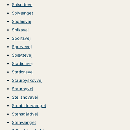
Solsortevej
Solvænget
Sophievej
Spikavej
Sportsvej
Spurvevej
Spættevej
Stadionvej
Stationsvej
Staurbyskovvej
Staurbyvej
Stellanovavej
Stenbidervænget
Stensgårdvej
Stenvænget