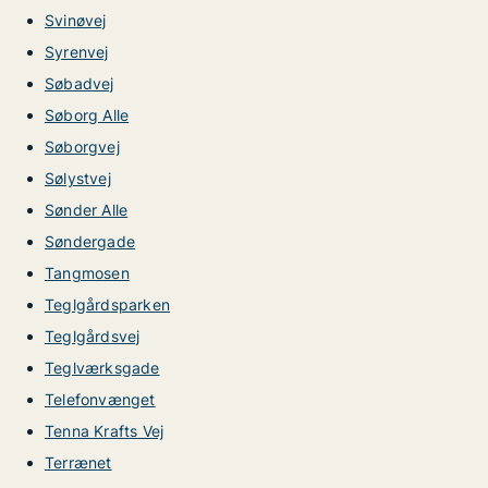
Svinøvej
Syrenvej
Søbadvej
Søborg Alle
Søborgvej
Sølystvej
Sønder Alle
Søndergade
Tangmosen
Teglgårdsparken
Teglgårdsvej
Teglværksgade
Telefonvænget
Tenna Krafts Vej
Terrænet