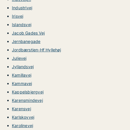
Industrivej
Irisvej
Islandsvej
Jacob Gades Vej
Jernbanegade
Jordbærstien-Hf Hyllehøj
Julievej
Jyllandsvej
Kamillavej
Kammavej
Kappelsbjergvej
Karensmindevej
Karensvej
Karlskovvej
Karolinevej