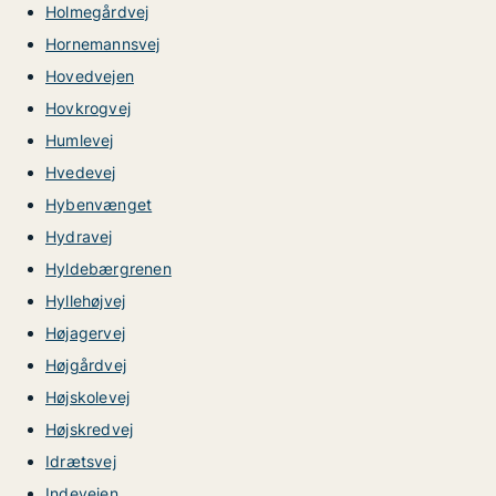
Holmegårdvej
Hornemannsvej
Hovedvejen
Hovkrogvej
Humlevej
Hvedevej
Hybenvænget
Hydravej
Hyldebærgrenen
Hyllehøjvej
Højagervej
Højgårdvej
Højskolevej
Højskredvej
Idrætsvej
Indevejen