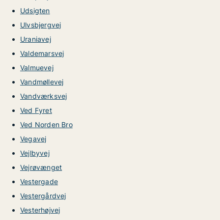
Udsigten
Ulvsbjergvej
Uraniavej
Valdemarsvej
Valmuevej
Vandmøllevej
Vandværksvej
Ved Fyret
Ved Norden Bro
Vegavej
Vejlbyvej
Vejrøvænget
Vestergade
Vestergårdvej
Vesterhøjvej