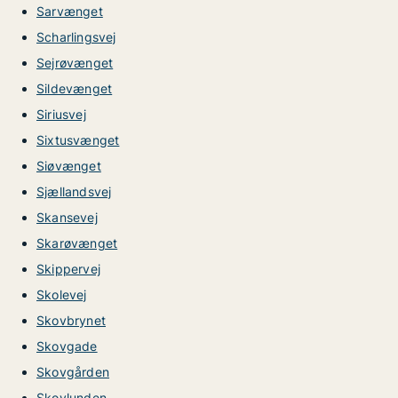
Sarvænget
Scharlingsvej
Sejrøvænget
Sildevænget
Siriusvej
Sixtusvænget
Siøvænget
Sjællandsvej
Skansevej
Skarøvænget
Skippervej
Skolevej
Skovbrynet
Skovgade
Skovgården
Skovlunden