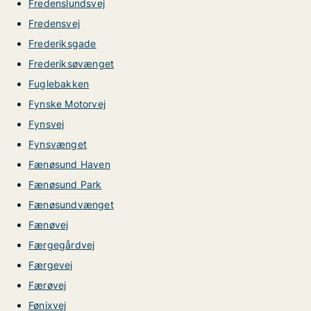
Fredenslundsvej
Fredensvej
Frederiksgade
Frederiksøvænget
Fuglebakken
Fynske Motorvej
Fynsvej
Fynsvænget
Fænøsund Haven
Fænøsund Park
Fænøsundvænget
Fænøvej
Færgegårdvej
Færgevej
Færøvej
Fønixvej