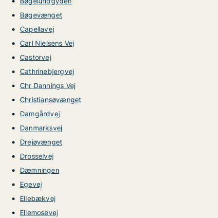
Bøgelundgyden
Bøgevænget
Capellavej
Carl Nielsens Vej
Castorvej
Cathrinebjergvej
Chr Dannings Vej
Christiansøvænget
Damgårdvej
Danmarksvej
Drejøvænget
Drosselvej
Dæmningen
Egevej
Ellebækvej
Ellemosevej