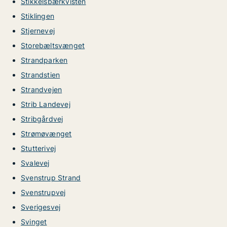
Stikkelsbærkvisten
Stiklingen
Stjernevej
Storebæltsvænget
Strandparken
Strandstien
Strandvejen
Strib Landevej
Stribgårdvej
Strømøvænget
Stutterivej
Svalevej
Svenstrup Strand
Svenstrupvej
Sverigesvej
Svinget