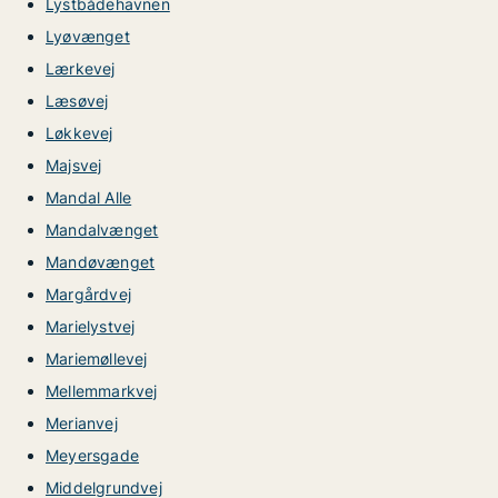
Lystbådehavnen
Lyøvænget
Lærkevej
Læsøvej
Løkkevej
Majsvej
Mandal Alle
Mandalvænget
Mandøvænget
Margårdvej
Marielystvej
Mariemøllevej
Mellemmarkvej
Merianvej
Meyersgade
Middelgrundvej