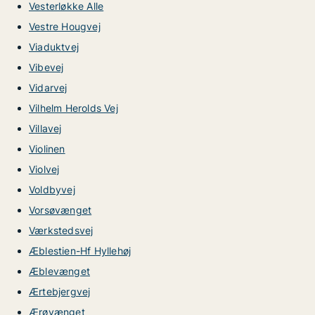
Vesterløkke Alle
Vestre Hougvej
Viaduktvej
Vibevej
Vidarvej
Vilhelm Herolds Vej
Villavej
Violinen
Violvej
Voldbyvej
Vorsøvænget
Værkstedsvej
Æblestien-Hf Hyllehøj
Æblevænget
Ærtebjergvej
Ærøvænget