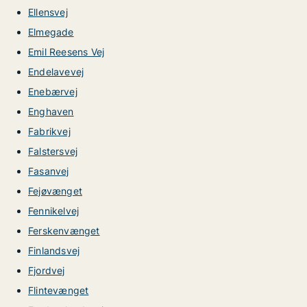
Ellensvej
Elmegade
Emil Reesens Vej
Endelavevej
Enebærvej
Enghaven
Fabrikvej
Falstersvej
Fasanvej
Fejøvænget
Fennikelvej
Ferskenvænget
Finlandsvej
Fjordvej
Flintevænget