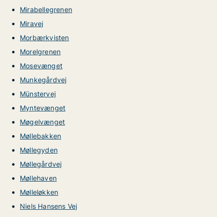
Mirabellegrenen
Miravej
Morbærkvisten
Morelgrenen
Mosevænget
Munkegårdvej
Münstervej
Myntevænget
Møgelvænget
Møllebakken
Møllegyden
Møllegårdvej
Møllehaven
Mølleløkken
Niels Hansens Vej