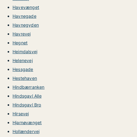
Havevænget
Havnegade
Havnegyden
Havrevej
Hegnet
Heimdalsvej
Helenevej
Hessgade
Hestehaven
Hindbærranken
Hindsgavl Alle
Hindsgavl Bro
Hirsevej
Hjarnøvænget
Hollændervej