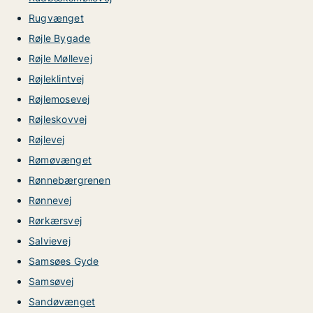
Rugvænget
Røjle Bygade
Røjle Møllevej
Røjleklintvej
Røjlemosevej
Røjleskovvej
Røjlevej
Rømøvænget
Rønnebærgrenen
Rønnevej
Rørkærsvej
Salvievej
Samsøes Gyde
Samsøvej
Sandøvænget