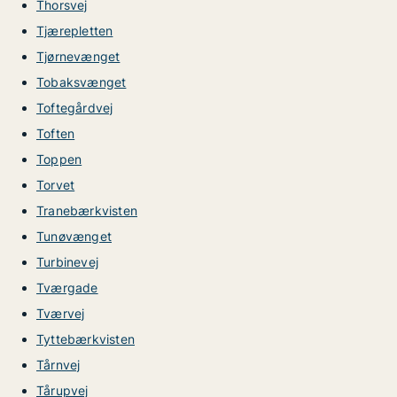
Thorsvej
Tjærepletten
Tjørnevænget
Tobaksvænget
Toftegårdvej
Toften
Toppen
Torvet
Tranebærkvisten
Tunøvænget
Turbinevej
Tværgade
Tværvej
Tyttebærkvisten
Tårnvej
Tårupvej