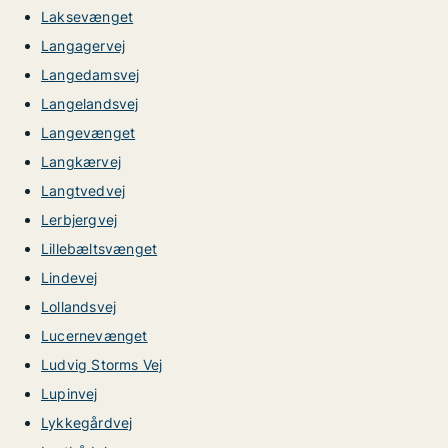
Laksevænget
Langagervej
Langedamsvej
Langelandsvej
Langevænget
Langkærvej
Langtvedvej
Lerbjergvej
Lillebæltsvænget
Lindevej
Lollandsvej
Lucernevænget
Ludvig Storms Vej
Lupinvej
Lykkegårdvej