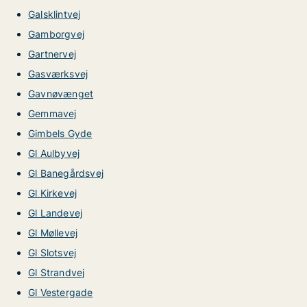
Galsklintvej
Gamborgvej
Gartnervej
Gasværksvej
Gavnøvænget
Gemmavej
Gimbels Gyde
Gl Aulbyvej
Gl Banegårdsvej
Gl Kirkevej
Gl Landevej
Gl Møllevej
Gl Slotsvej
Gl Strandvej
Gl Vestergade