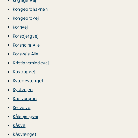
Kogagervej
Kongebrohavnen
Kongebrovej
Kornvej
Korsbjergvej
Korsholm Alle
Korsvejs Alle
Kristiansmindevej
Kustrupvej
Kvædevænget
Kystvejen
Kærvangen
Kørvelvej
Kålsbjergvej
Kåsvej
Kåsvænget