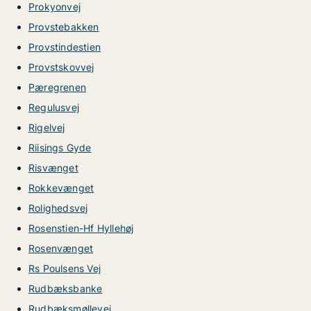
Prokyonvej
Provstebakken
Provstindestien
Provstskovvej
Pæregrenen
Regulusvej
Rigelvej
Riisings Gyde
Risvænget
Rokkevænget
Rolighedsvej
Rosenstien-Hf Hyllehøj
Rosenvænget
Rs Poulsens Vej
Rudbæksbanke
Rudbæksmøllevej