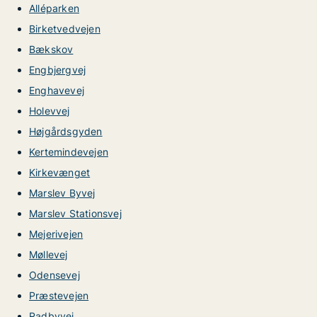
Alléparken
Birketvedvejen
Bækskov
Engbjergvej
Enghavevej
Holevvej
Højgårdsgyden
Kertemindevejen
Kirkevænget
Marslev Byvej
Marslev Stationsvej
Mejerivejen
Møllevej
Odensevej
Præstevejen
Radbyvej