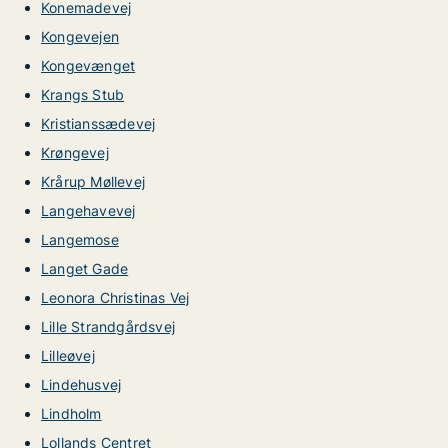
Konemadevej
Kongevejen
Kongevænget
Krangs Stub
Kristianssædevej
Krøngevej
Krårup Møllevej
Langehavevej
Langemose
Langet Gade
Leonora Christinas Vej
Lille Strandgårdsvej
Lilleøvej
Lindehusvej
Lindholm
Lollands Centret