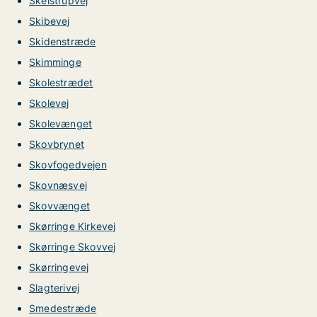
Skelstrupvej
Skibevej
Skidenstræde
Skimminge
Skolestrædet
Skolevej
Skolevænget
Skovbrynet
Skovfogedvejen
Skovnæsvej
Skovvænget
Skørringe Kirkevej
Skørringe Skovvej
Skørringevej
Slagterivej
Smedestræde