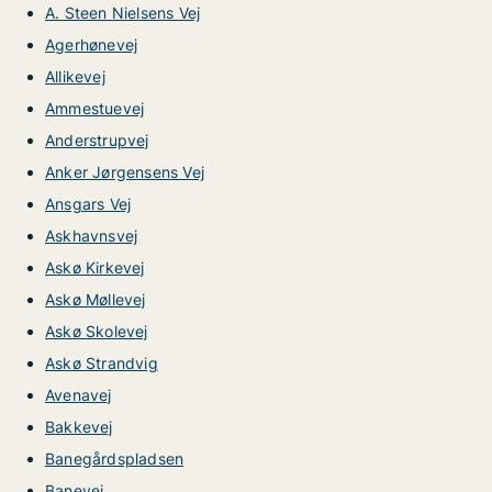
A. Steen Nielsens Vej
Agerhønevej
Allikevej
Ammestuevej
Anderstrupvej
Anker Jørgensens Vej
Ansgars Vej
Askhavnsvej
Askø Kirkevej
Askø Møllevej
Askø Skolevej
Askø Strandvig
Avenavej
Bakkevej
Banegårdspladsen
Banevej