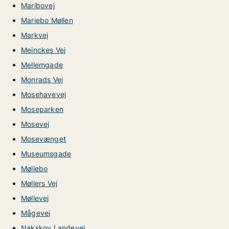
Maribovej
Mariebo Møllen
Markvej
Meinckes Vej
Mellemgade
Monrads Vej
Mosehavevej
Moseparken
Mosevej
Mosevænget
Museumsgade
Møllebo
Møllers Vej
Møllevej
Mågevej
Nakskov Landevej