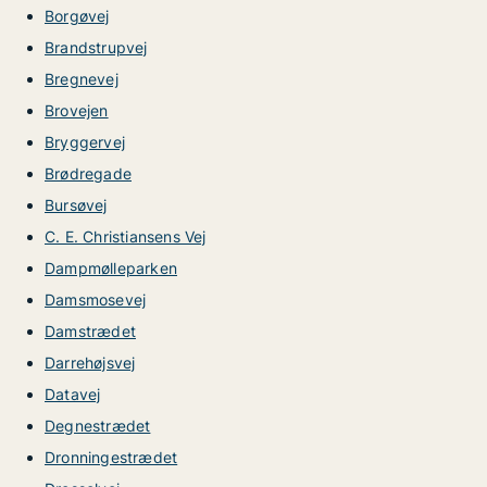
Borgøvej
Brandstrupvej
Bregnevej
Brovejen
Bryggervej
Brødregade
Bursøvej
C. E. Christiansens Vej
Dampmølleparken
Damsmosevej
Damstrædet
Darrehøjsvej
Datavej
Degnestrædet
Dronningestrædet