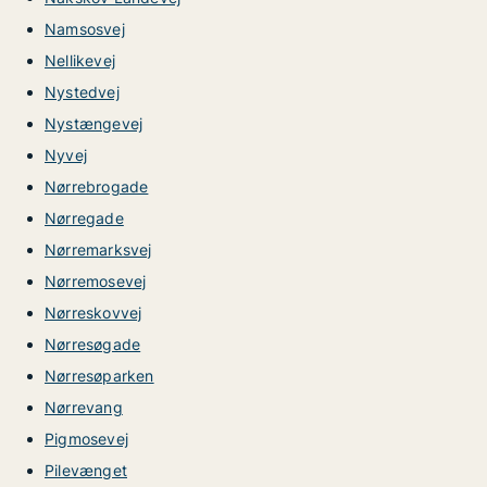
Namsosvej
Nellikevej
Nystedvej
Nystængevej
Nyvej
Nørrebrogade
Nørregade
Nørremarksvej
Nørremosevej
Nørreskovvej
Nørresøgade
Nørresøparken
Nørrevang
Pigmosevej
Pilevænget