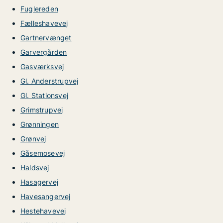
Fuglereden
Fælleshavevej
Gartnervænget
Garvergården
Gasværksvej
Gl. Anderstrupvej
Gl. Stationsvej
Grimstrupvej
Grønningen
Grønvej
Gåsemosevej
Haldsvej
Hasagervej
Havesangervej
Hestehavevej