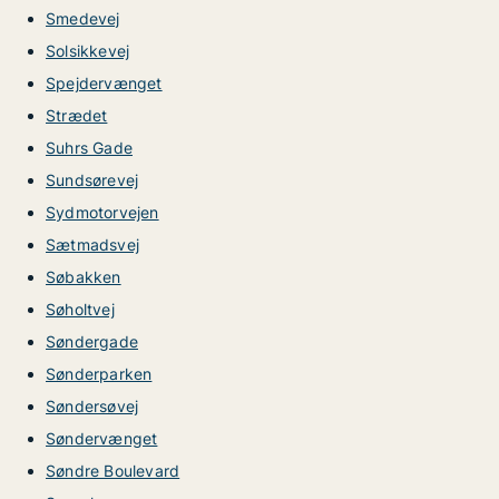
Smedevej
Solsikkevej
Spejdervænget
Strædet
Suhrs Gade
Sundsørevej
Sydmotorvejen
Sætmadsvej
Søbakken
Søholtvej
Søndergade
Sønderparken
Søndersøvej
Søndervænget
Søndre Boulevard