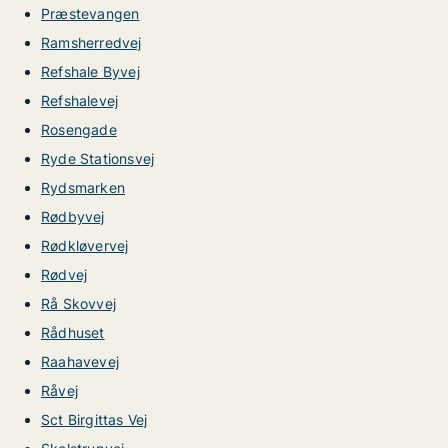
Præstevangen
Ramsherredvej
Refshale Byvej
Refshalevej
Rosengade
Ryde Stationsvej
Rydsmarken
Rødbyvej
Rødkløvervej
Rødvej
Rå Skovvej
Rådhuset
Raahavevej
Råvej
Sct Birgittas Vej