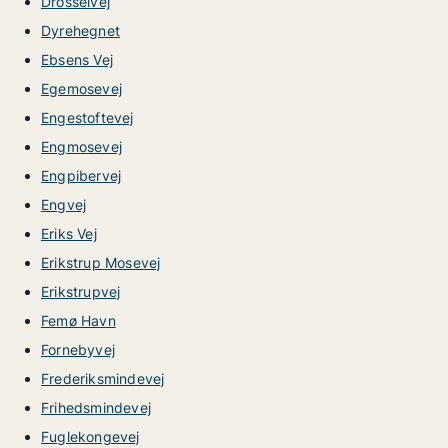
Drosselvej
Dyrehegnet
Ebsens Vej
Egemosevej
Engestoftevej
Engmosevej
Engpibervej
Engvej
Eriks Vej
Erikstrup Mosevej
Erikstrupvej
Femø Havn
Fornebyvej
Frederiksmindevej
Frihedsmindevej
Fuglekongevej