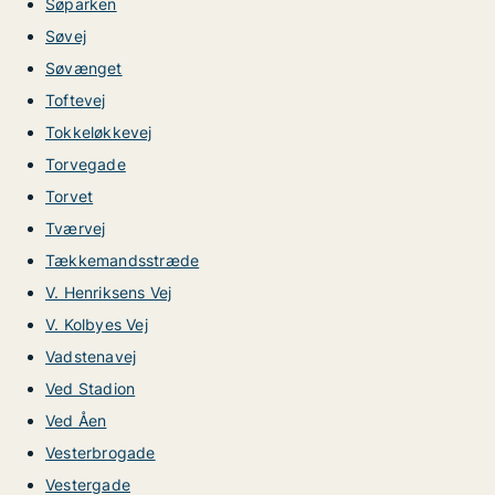
Søparken
Søvej
Søvænget
Toftevej
Tokkeløkkevej
Torvegade
Torvet
Tværvej
Tækkemandsstræde
V. Henriksens Vej
V. Kolbyes Vej
Vadstenavej
Ved Stadion
Ved Åen
Vesterbrogade
Vestergade