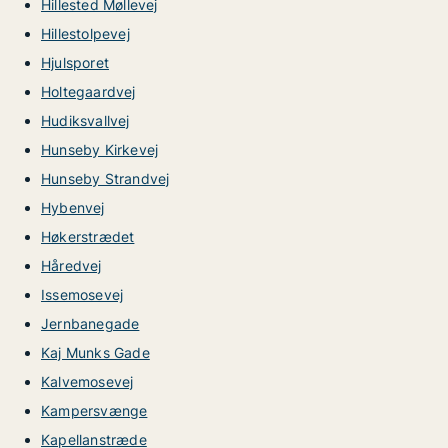
Hillested Møllevej
Hillestolpevej
Hjulsporet
Holtegaardvej
Hudiksvallvej
Hunseby Kirkevej
Hunseby Strandvej
Hybenvej
Høkerstrædet
Håredvej
Issemosevej
Jernbanegade
Kaj Munks Gade
Kalvemosevej
Kampersvænge
Kapellanstræde