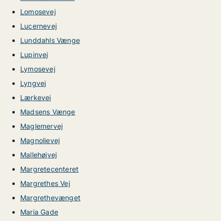
Lomosevej
Lucernevej
Lunddahls Vænge
Lupinvej
Lymosevej
Lyngvej
Lærkevej
Madsens Vænge
Maglemervej
Magnolievej
Mallehøjvej
Margretecenteret
Margrethes Vej
Margrethevænget
Maria Gade