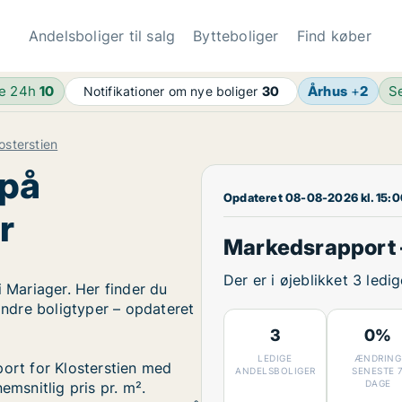
Andelsboliger til salg
Bytteboliger
Find køber
de 24h
10
Århus
+
2
S
Notifikationer om nye boliger
30
osterstien
 på
Opdateret 08-08-2026 kl. 15:
r
Markedsrapport –
Der er i øjeblikket 3 ledi
i Mariager. Her finder du
 andre boligtyper – opdateret
3
0%
LEDIGE
ÆNDRING
port for Klosterstien med
ANDELSBOLIGER
SENESTE 
DAGE
emsnitlig pris pr. m².