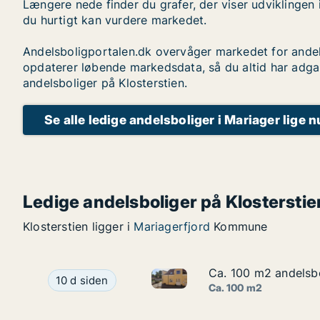
Længere nede finder du grafer, der viser udviklingen 
du hurtigt kan vurdere markedet.
Andelsboligportalen.dk overvåger markedet for andel
opdaterer løbende markedsdata, så du altid har adga
andelsboliger på Klosterstien.
Se alle ledige andelsboliger i Mariager lige n
Ledige andelsboliger på Klosterstie
Klosterstien ligger i
Mariagerfjord
Kommune
Ca. 100 m2 andelsbol
Ca. 100 m2 andelsbol
Ca. 100 m2 andelsbolig til sal
Ca. 100 m2 andelsbolig til salg i 9550 Mariager, 
10 d siden
Ca. 100 m2