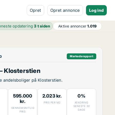
Opret
Opret annonce
Log ind
eneste opdatering
3 t siden
Aktive annoncer
1.019
00
Markedsrapport
 Klosterstien
ge andelsboliger på Klosterstien.
595.000
2.023 kr.
0%
kr.
PRIS PER M2
ÆNDRING
7
SENESTE 30
GENNEMSNITLIG
DAGE
PRIS