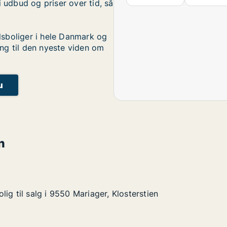
i udbud og priser over tid, så
sboliger i hele Danmark og
ng til den nyeste viden om
u
n
ig til salg i 9550 Mariager, Klosterstien
ig til salg i 9550 Mariager, Klosterstien
g i 9550 Mariager, Klosterstien
Klosterstien