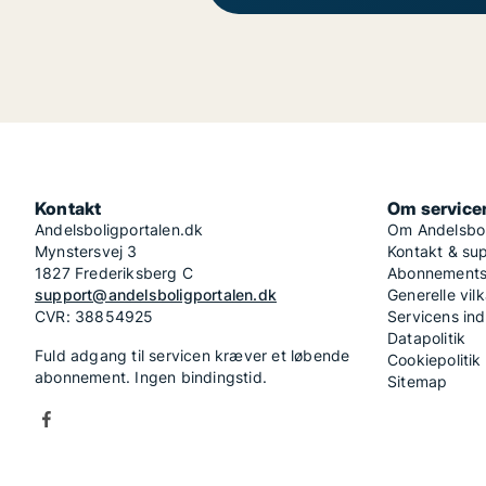
Kontakt
Om service
Andelsboligportalen.dk
Om Andelsbol
Mynstersvej 3
Kontakt & su
1827 Frederiksberg C
Abonnementsv
support@andelsboligportalen.dk
Generelle vilk
CVR: 38854925
Servicens in
Datapolitik
Fuld adgang til servicen kræver et løbende
Cookiepolitik
abonnement. Ingen bindingstid.
Sitemap