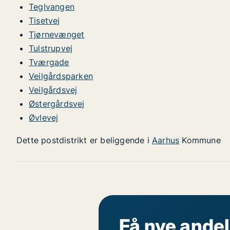
Teglvangen
Tisetvej
Tjørnevænget
Tulstrupvej
Tværgade
Veilgårdsparken
Veilgårdsvej
Østergårdsvej
Øvlevej
Dette postdistrikt er beliggende i
Aarhus
Kommune
Få nye andel