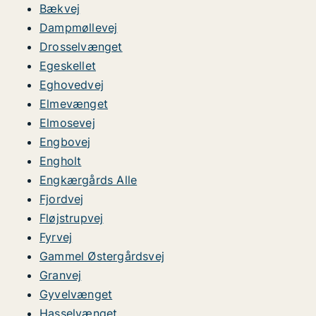
Bækvej
Dampmøllevej
Drosselvænget
Egeskellet
Eghovedvej
Elmevænget
Elmosevej
Engbovej
Engholt
Engkærgårds Alle
Fjordvej
Fløjstrupvej
Fyrvej
Gammel Østergårdsvej
Granvej
Gyvelvænget
Hasselvænget