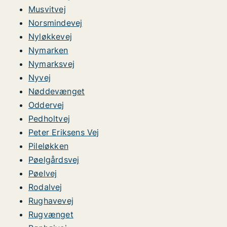
Musvitvej
Norsmindevej
Nyløkkevej
Nymarken
Nymarksvej
Nyvej
Nøddevænget
Oddervej
Pedholtvej
Peter Eriksens Vej
Pileløkken
Pøelgårdsvej
Pøelvej
Rodalvej
Rughavevej
Rugvænget