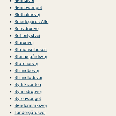
Rønhøjvej
Rønnevænget
Sletholmsvej
Smedegårds Alle
Snovdrupvej
Sofienlystvej
Starupvej
Stationspladsen
Stenhøjgårdsvej
Storenorvej
Strandbovej
Strandlodsvej
Sydskrænten
Synnedrupvej
Syrenvænget
Søndermarksvej
Tandergårdsvej