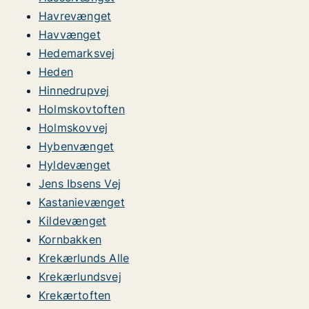
Havrevænget
Havvænget
Hedemarksvej
Heden
Hinnedrupvej
Holmskovtoften
Holmskovvej
Hybenvænget
Hyldevænget
Jens Ibsens Vej
Kastanievænget
Kildevænget
Kornbakken
Krekærlunds Alle
Krekærlundsvej
Krekærtoften