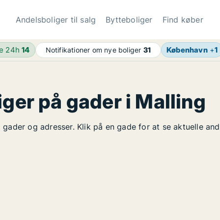
Andelsboliger til salg
Bytteboliger
Find køber
de 24h
14
København
+
1
Notifikationer om nye boliger
31
iger på gader i Malling
å gader og adresser. Klik på en gade for at se aktuelle an