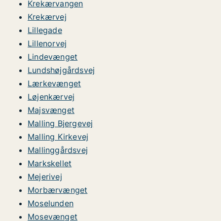
Krekærvangen
Krekærvej
Lillegade
Lillenorvej
Lindevænget
Lundshøjgårdsvej
Lærkevænget
Løjenkærvej
Majsvænget
Malling Bjergevej
Malling Kirkevej
Mallinggårdsvej
Markskellet
Mejerivej
Morbærvænget
Moselunden
Mosevænget