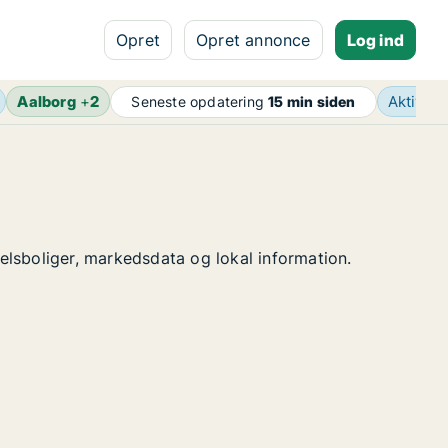
Opret
Opret annonce
Log ind
Aalborg
+
2
Aktive 
Seneste opdatering
15 min siden
delsboliger, markedsdata og lokal information.