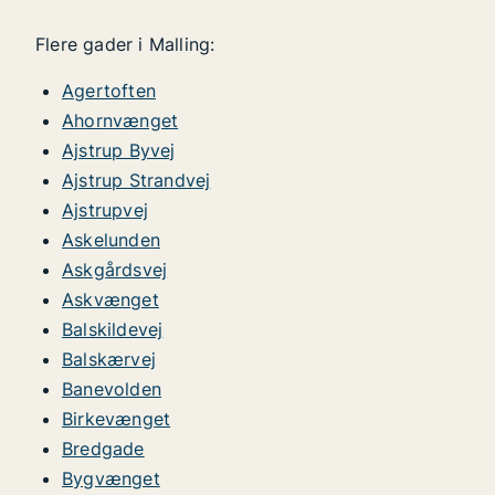
Flere gader i Malling:
Agertoften
Ahornvænget
Ajstrup Byvej
Ajstrup Strandvej
Ajstrupvej
Askelunden
Askgårdsvej
Askvænget
Balskildevej
Balskærvej
Banevolden
Birkevænget
Bredgade
Bygvænget