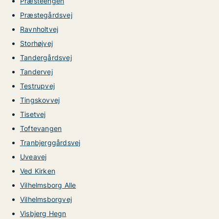
Præsteengen
Præstegårdsvej
Ravnholtvej
Storhøjvej
Tandergårdsvej
Tandervej
Testrupvej
Tingskovvej
Tisetvej
Toftevangen
Tranbjerggårdsvej
Uveavej
Ved Kirken
Vilhelmsborg Alle
Vilhelmsborgvej
Visbjerg Hegn