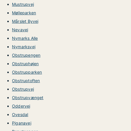
Mustrupvej
Mølleparken
Mårslet Byvej
Nevavej
Nymarks Alle
Nymarksvej
Obstrupengen
Obstruphøjen
Obstrupparken
Obstruptoften
Obstrupvej
Obstrupvænget
Oddervej
Ovesdal
Piganavej