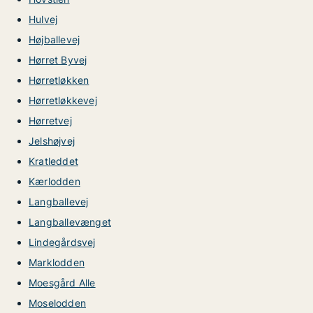
Hulvej
Højballevej
Hørret Byvej
Hørretløkken
Hørretløkkevej
Hørretvej
Jelshøjvej
Kratleddet
Kærlodden
Langballevej
Langballevænget
Lindegårdsvej
Marklodden
Moesgård Alle
Moselodden