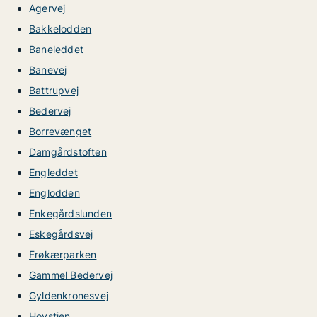
Agervej
Bakkelodden
Baneleddet
Banevej
Battrupvej
Bedervej
Borrevænget
Damgårdstoften
Engleddet
Englodden
Enkegårdslunden
Eskegårdsvej
Frøkærparken
Gammel Bedervej
Gyldenkronesvej
Hovstien