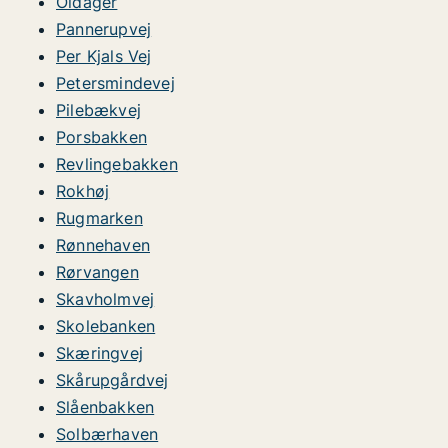
Oldager
Pannerupvej
Per Kjals Vej
Petersmindevej
Pilebækvej
Porsbakken
Revlingebakken
Rokhøj
Rugmarken
Rønnehaven
Rørvangen
Skavholmvej
Skolebanken
Skæringvej
Skårupgårdvej
Slåenbakken
Solbærhaven