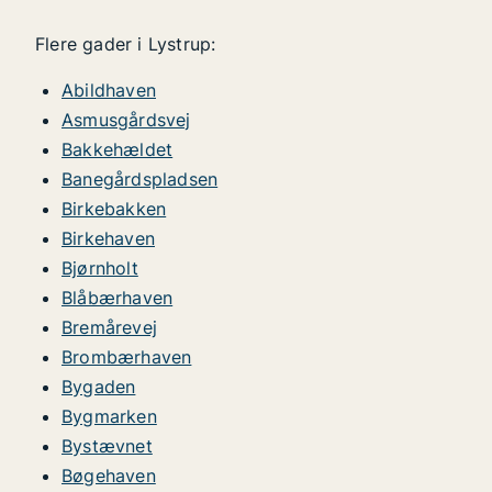
Flere gader i Lystrup:
Abildhaven
Asmusgårdsvej
Bakkehældet
Banegårdspladsen
Birkebakken
Birkehaven
Bjørnholt
Blåbærhaven
Bremårevej
Brombærhaven
Bygaden
Bygmarken
Bystævnet
Bøgehaven