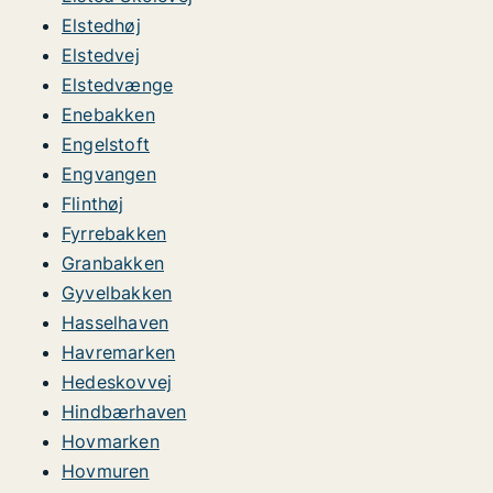
Elstedhøj
Elstedvej
Elstedvænge
Enebakken
Engelstoft
Engvangen
Flinthøj
Fyrrebakken
Granbakken
Gyvelbakken
Hasselhaven
Havremarken
Hedeskovvej
Hindbærhaven
Hovmarken
Hovmuren