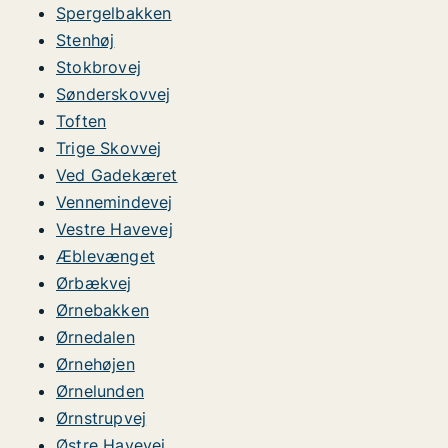
Spergelbakken
Stenhøj
Stokbrovej
Sønderskovvej
Toften
Trige Skovvej
Ved Gadekæret
Vennemindevej
Vestre Havevej
Æblevænget
Ørbækvej
Ørnebakken
Ørnedalen
Ørnehøjen
Ørnelunden
Ørnstrupvej
Østre Havevej