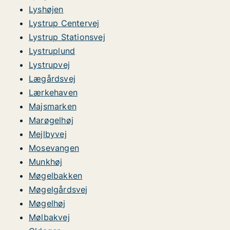
Lyshøjen
Lystrup Centervej
Lystrup Stationsvej
Lystruplund
Lystrupvej
Lægårdsvej
Lærkehaven
Majsmarken
Marøgelhøj
Mejlbyvej
Mosevangen
Munkhøj
Møgelbakken
Møgelgårdsvej
Møgelhøj
Mølbakvej