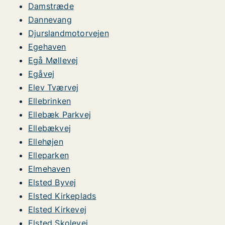
Damstræde
Dannevang
Djurslandmotorvejen
Egehaven
Egå Møllevej
Egåvej
Elev Tværvej
Ellebrinken
Ellebæk Parkvej
Ellebækvej
Ellehøjen
Elleparken
Elmehaven
Elsted Byvej
Elsted Kirkeplads
Elsted Kirkevej
Elsted Skolevej