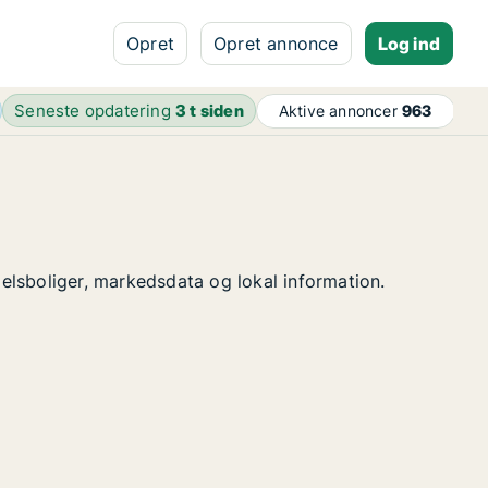
Opret
Opret annonce
Log ind
Seneste opdatering
3 t siden
Aktive annoncer
963
delsboliger, markedsdata og lokal information.