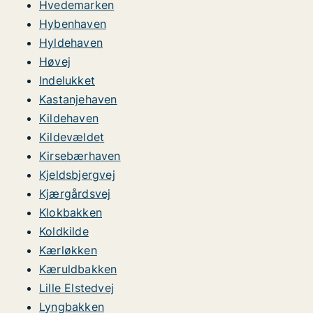
Hvedemarken
Hybenhaven
Hyldehaven
Høvej
Indelukket
Kastanjehaven
Kildehaven
Kildevældet
Kirsebærhaven
Kjeldsbjergvej
Kjærgårdsvej
Klokbakken
Koldkilde
Kærløkken
Kæruldbakken
Lille Elstedvej
Lyngbakken