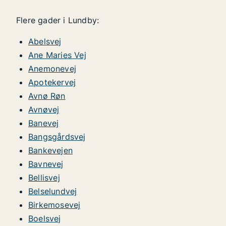
Flere gader i Lundby:
Abelsvej
Ane Maries Vej
Anemonevej
Apotekervej
Avnø Røn
Avnøvej
Banevej
Bangsgårdsvej
Bankevejen
Bavnevej
Bellisvej
Belselundvej
Birkemosevej
Boelsvej