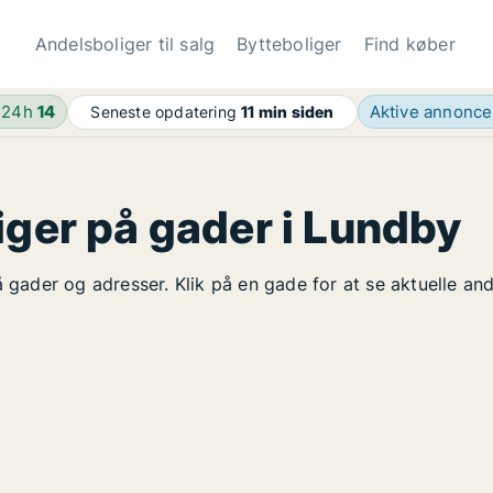
Andelsboliger til salg
Bytteboliger
Find køber
 24h
14
Aktive annonc
Seneste opdatering
11 min siden
iger på gader i Lundby
å gader og adresser. Klik på en gade for at se aktuelle an