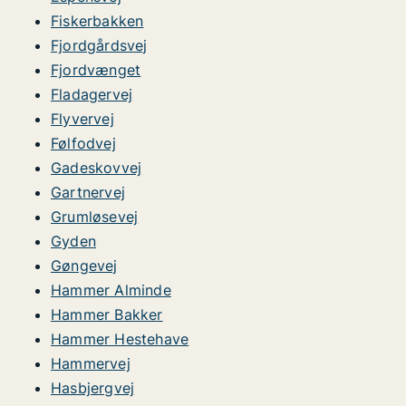
Fiskerbakken
Fjordgårdsvej
Fjordvænget
Fladagervej
Flyvervej
Følfodvej
Gadeskovvej
Gartnervej
Grumløsevej
Gyden
Gøngevej
Hammer Alminde
Hammer Bakker
Hammer Hestehave
Hammervej
Hasbjergvej