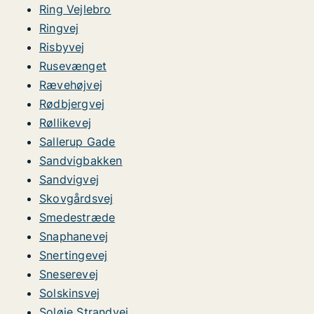
Ring Vejlebro
Ringvej
Risbyvej
Rusevænget
Rævehøjvej
Rødbjergvej
Røllikevej
Sallerup Gade
Sandvigbakken
Sandvigvej
Skovgårdsvej
Smedestræde
Snaphanevej
Snertingevej
Sneserevej
Solskinsvej
Soløje Strandvej