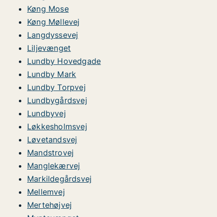
Køng Mose
Køng Møllevej
Langdyssevej
Liljevænget
Lundby Hovedgade
Lundby Mark
Lundby Torpvej
Lundbygårdsvej
Lundbyvej
Løkkesholmsvej
Løvetandsvej
Mandstrovej
Manglekærvej
Markildegårdsvej
Mellemvej
Mertehøjvej