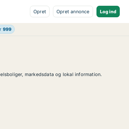
Opret
Opret annonce
Log ind
er
999
delsboliger, markedsdata og lokal information.