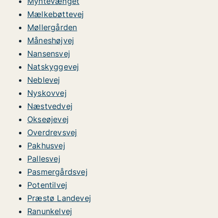
Myntevænget
Mælkebøttevej
Møllergården
Måneshøjvej
Nansensvej
Natskyggevej
Neblevej
Nyskovvej
Næstvedvej
Okseøjevej
Overdrevsvej
Pakhusvej
Pallesvej
Pasmergårdsvej
Potentilvej
Præstø Landevej
Ranunkelvej