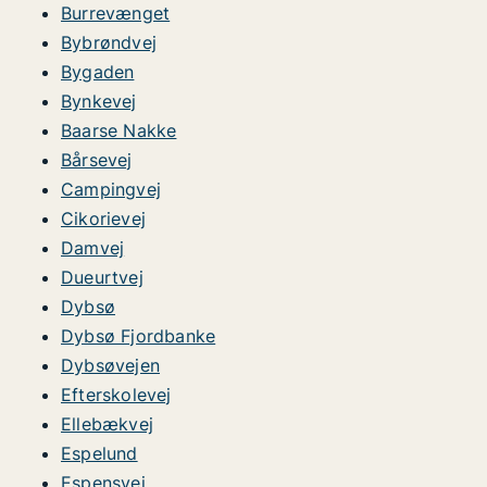
Burrevænget
Bybrøndvej
Bygaden
Bynkevej
Baarse Nakke
Bårsevej
Campingvej
Cikorievej
Damvej
Dueurtvej
Dybsø
Dybsø Fjordbanke
Dybsøvejen
Efterskolevej
Ellebækvej
Espelund
Espensvej