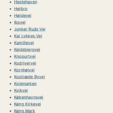
Hestehaven
Højbro
Højdevej
Ibsvej
Junker Ruds Vej
Kaj Lykkes Vej
Kamillevej
Keldsbjergvej
Knopurtvej
Kodrivervej
Kornhøjvej
Kostræde Byvej
Kviemarken
Kvikvej
Københavnsvej
Køng Kirkevej
Køng Mark