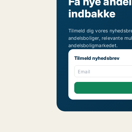
Få nye andel
indbakke
Tilmeld dig vores nyhedsbr
andelsboliger, relevante mu
andelsboligmarkedet.
Tilmeld nyhedsbrev
Email