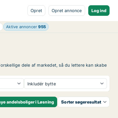
Opret
Opret annonce
Log ind
Aktive annoncer
955
forskellige dele af markedet, så du lettere kan skabe
Inkludér bytte
ye andelsboliger i Løsning
Sorter søgeresultat