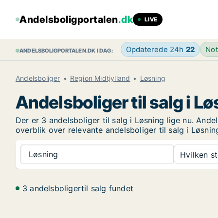
Andelsboligportalen
.dk
LIVE
Opdaterede 24h
22
Not
ANDELSBOLIGPORTALEN.DK I DAG:
Andelsboliger
Region Midtjylland
Løsning
Andelsboliger til salg i L
Der er 3 andelsboliger til salg i Løsning lige nu. And
overblik over relevante andelsboliger til salg i Løsnin
Løsning
Hvilken s
3 andelsboligertil salg fundet