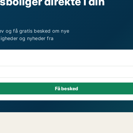
sboliger direkte i din
ev og få gratis besked om nye
ligheder og nyheder fra