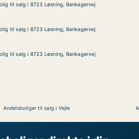
lig til salg i 8723 Løsning, Bankagervej
lig til salg i 8723 Løsning, Bankagervej
g i 8723 Løsning, Bankagervej
Bankagervej
lig til salg i 8723 Løsning, Bankagervej
lig til salg i 8723 Løsning, Bankagervej
g i 8723 Løsning, Bankagervej
Bankagervej
lig til salg i 8723 Løsning, Bankagervej
lig til salg i 8723 Løsning, Bankagervej
g i 8723 Løsning, Bankagervej
ankagervej
Andelsboliger til salg i Vejle
A