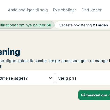
Andelsboliger til salg
Bytteboliger
Find køber
ifikationer om nye boliger
56
Seneste opdatering
2 t siden
øsning
elsboligportalen.dk samler ledige andelsboliger fra mange 
g.
tørrelse søges?
Vælg pris
Få besked om n