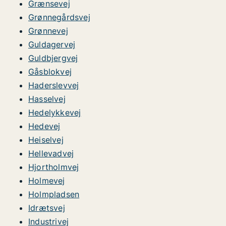
Grænsevej
Grønnegårdsvej
Grønnevej
Guldagervej
Guldbjergvej
Gåsblokvej
Haderslevvej
Hasselvej
Hedelykkevej
Hedevej
Heiselvej
Hellevadvej
Hjortholmvej
Holmevej
Holmpladsen
Idrætsvej
Industrivej