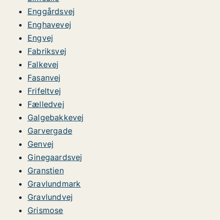
Enggårdsvej
Enghavevej
Engvej
Fabriksvej
Falkevej
Fasanvej
Frifeltvej
Fælledvej
Galgebakkevej
Garvergade
Genvej
Ginegaardsvej
Granstien
Gravlundmark
Gravlundvej
Grismose