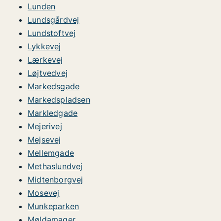
Lunden
Lundsgårdvej
Lundstoftvej
Lykkevej
Lærkevej
Løjtvedvej
Markedsgade
Markedspladsen
Markledgade
Mejerivej
Mejsevej
Mellemgade
Methaslundvej
Midtenborgvej
Mosevej
Munkeparken
Møldamager