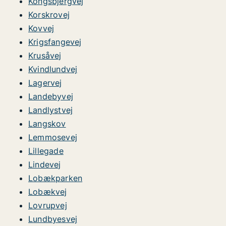
Kongsbjergvej
Korskrovej
Kovvej
Krigsfangevej
Krusåvej
Kvindlundvej
Lagervej
Landebyvej
Landlystvej
Langskov
Lemmosevej
Lillegade
Lindevej
Lobækparken
Lobækvej
Lovrupvej
Lundbyesvej