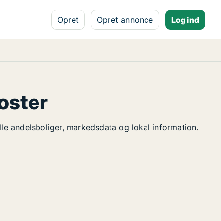
Opret
Opret annonce
Log ind
oster
lle andelsboliger, markedsdata og lokal information.