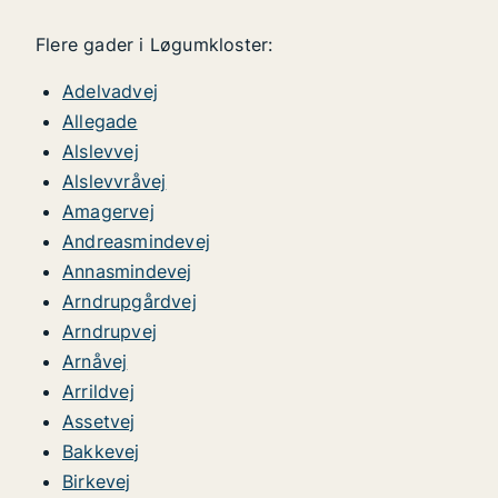
Flere gader i Løgumkloster:
Adelvadvej
Allegade
Alslevvej
Alslevvråvej
Amagervej
Andreasmindevej
Annasmindevej
Arndrupgårdvej
Arndrupvej
Arnåvej
Arrildvej
Assetvej
Bakkevej
Birkevej