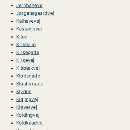
Jernbanevej
Jørgensgaardvej
Kalhavevej
Kastanjevej
Kilen
Kirkealle
Kirkegade
Kirkevej
Kisbækvej
Klodsgade
Klostergade
Klyden
Kløjingvej
Kløvervej
Koldingvej
Koldkaadvej