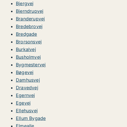
Bjergvej
Bjerndrupvej
Branderupvej
Bredebrovej
Bredgade
Brorsonsvej
Burkalvej
Busholmvej
Bygmestervej
Bøgevej
Damhusvej
Dravedvej
Egernvej
Egevej
Ellehusvej
Ellum Bygade
Elmealle