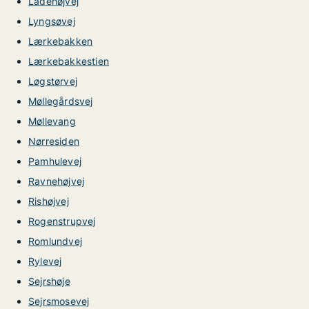
Ladehøjvej
Lyngsøvej
Lærkebakken
Lærkebakkestien
Løgstørvej
Møllegårdsvej
Møllevang
Nørresiden
Pamhulevej
Ravnehøjvej
Rishøjvej
Rogenstrupvej
Romlundvej
Rylevej
Sejrshøje
Sejrsmosevej