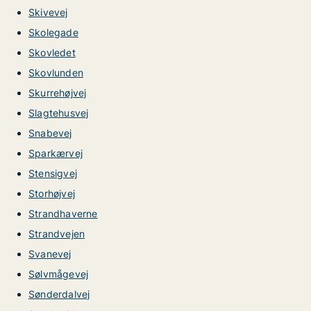
Skivevej
Skolegade
Skovledet
Skovlunden
Skurrehøjvej
Slagtehusvej
Snabevej
Sparkærvej
Stensigvej
Storhøjvej
Strandhaverne
Strandvejen
Svanevej
Sølvmågevej
Sønderdalvej