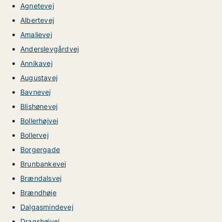
Agnetevej
Albertevej
Amalievej
Anderslevgårdvej
Annikavej
Augustavej
Bavnevej
Blishønevej
Bollerhøjvej
Bollervej
Borgergade
Brunbankevej
Brændalsvej
Brændhøje
Dalgasmindevej
Dragshøjvej