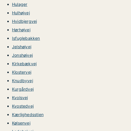
Hulager
Hulhøjvej
Hvidbjergvej
Hørhøjvej
Isfuglebakken
Jelshøjvej
Jonshøjvej
Kirkebækvej
Klostervej
Knudbyvej
Kurgårdvej
Kvolsvej
Kvostedvej
Kærlighedsstien
Kølsenvej