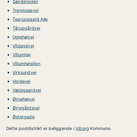
Søndersiden
Trenmosevej
Taarupgaard Alle
Tårupgårdvej
Uglehøjvej
Vildandvej
Villumhøj
Villumhøjstien
Virksundvej
Vordevej
Vældgaardvej
Ørnehøjvej
Ørregårdsvej
Østergade
Dette postdistrikt er beliggende i
Viborg
Kommune