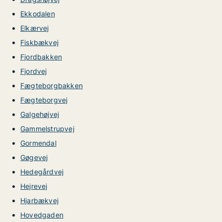
Ekkodalen
Elkærvej
Fiskbækvej
Fjordbakken
Fjordvej
Fægteborgbakken
Fægteborgvej
Galgehøjvej
Gammelstrupvej
Gormendal
Gøgevej
Hedegårdvej
Hejrevej
Hjarbækvej
Hovedgaden