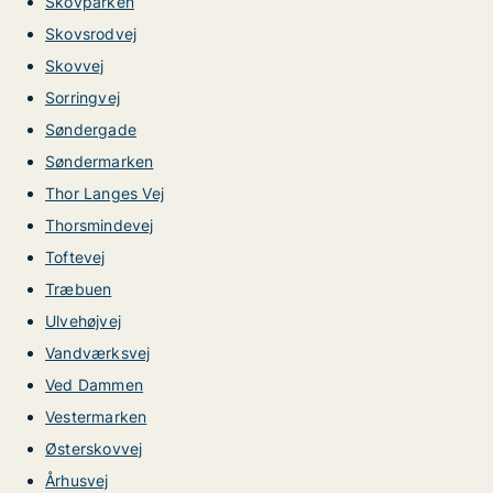
Skovparken
Skovsrodvej
Skovvej
Sorringvej
Søndergade
Søndermarken
Thor Langes Vej
Thorsmindevej
Toftevej
Træbuen
Ulvehøjvej
Vandværksvej
Ved Dammen
Vestermarken
Østerskovvej
Århusvej