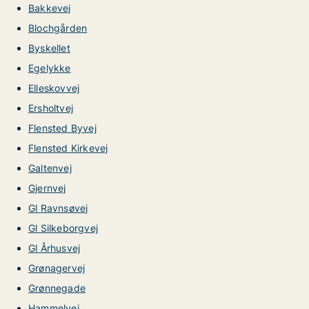
Bakkevej
Blochgården
Byskellet
Egelykke
Elleskovvej
Ersholtvej
Flensted Byvej
Flensted Kirkevej
Galtenvej
Gjernvej
Gl Ravnsøvej
Gl Silkeborgvej
Gl Århusvej
Grønagervej
Grønnegade
Hammelvej