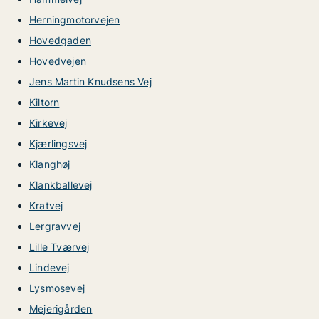
Herningmotorvejen
Hovedgaden
Hovedvejen
Jens Martin Knudsens Vej
Kiltorn
Kirkevej
Kjærlingsvej
Klanghøj
Klankballevej
Kratvej
Lergravvej
Lille Tværvej
Lindevej
Lysmosevej
Mejerigården