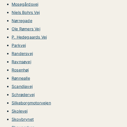
Mosegårdsvej
Niels Bohrs Vej
Nørregade
Ole Rømers Vej
P. Hedegaards Vej
Parkvej
Randersvej
Ravnsøvej
Rosenhøj
Rønnealle
Scandiavej
Schrødervej
Silkeborgmotorvejen
Skolevej
Skovbrynet