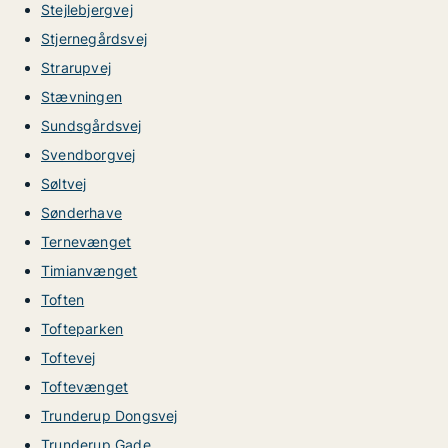
Stejlebjergvej
Stjernegårdsvej
Strarupvej
Stævningen
Sundsgårdsvej
Svendborgvej
Søltvej
Sønderhave
Ternevænget
Timianvænget
Toften
Tofteparken
Toftevej
Toftevænget
Trunderup Dongsvej
Trunderup Gade