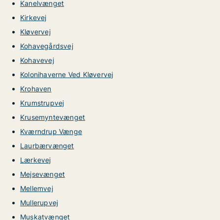
Kanelvænget
Kirkevej
Kløvervej
Kohavegårdsvej
Kohavevej
Kolonihaverne Ved Kløvervej
Krohaven
Krumstrupvej
Krusemyntevænget
Kværndrup Vænge
Laurbærvænget
Lærkevej
Mejsevænget
Mellemvej
Mullerupvej
Muskatvænget