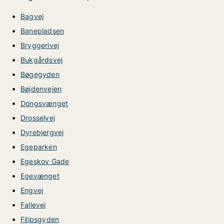
Bagvej
Banepladsen
Bryggerivej
Bukgårdsvej
Bøgegyden
Bøjdenvejen
Dongsvænget
Drosselvej
Dyrebjergvej
Egeparken
Egeskov Gade
Egevænget
Engvej
Fallevej
Filipsgyden