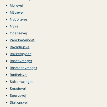
Møllevej
Mågevej
Nyborgvej
Nyvej
Odensevej
Paprikavænget
Ravndrupvej
Rokkergyden
Rosenvænget
Rosmarinvænget
Rødhøjsvej
Safranvænget
Smedevej
Spurvevej
Stationsvej