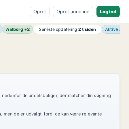
Opret
Opret annonce
Log ind
Aalborg
+
2
Aktive ann
Seneste opdatering
2 t siden
 vi nedenfor de andelsboliger, der matcher din søgning
s, men de er udvalgt, fordi de kan være relevante