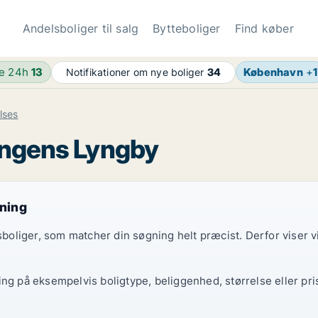
Andelsboliger til salg
Bytteboliger
Find køber
de 24h
13
København
+
1
Notifikationer om nye boliger
34
lses
Kongens Lyngby
gning
elsboliger, som matcher din søgning helt præcist. Derfor viser
ing på eksempelvis boligtype, beliggenhed, størrelse eller pri