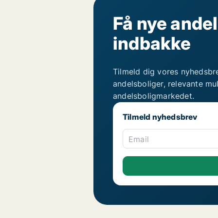
Få nye andel
indbakke
Tilmeld dig vores nyhedsbr
andelsboliger, relevante mu
andelsboligmarkedet.
Tilmeld nyhedsbrev
Email