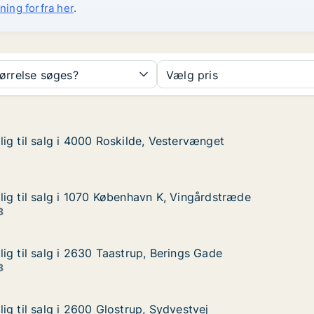
ning forfra her
.
tørrelse søges?
Vælg pris
ig til salg i 4000 Roskilde, Vestervænget
ig til salg i 4000 Roskilde, Vestervænget
g i 4000 Roskilde, Vestervænget
 Vestervænget
ig til salg i 1070 København K, Vingårdstræde
ig til salg i 1070 København K, Vingårdstræde
g i 1070 København K, Vingårdstræde
 K, Vingårdstræde
3
ig til salg i 2630 Taastrup, Berings Gade
ig til salg i 2630 Taastrup, Berings Gade
g i 2630 Taastrup, Berings Gade
 Berings Gade
3
ig til salg i 2600 Glostrup, Sydvestvej
ig til salg i 2600 Glostrup, Sydvestvej
 i 2600 Glostrup, Sydvestvej