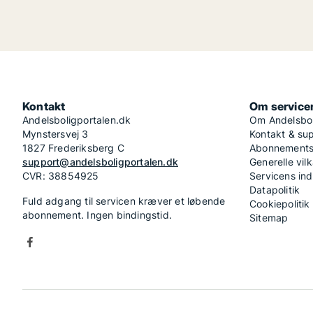
Kontakt
Om service
Andelsboligportalen.dk
Om Andelsbol
Mynstersvej 3
Kontakt & su
1827 Frederiksberg C
Abonnementsv
support@andelsboligportalen.dk
Generelle vilk
CVR: 38854925
Servicens in
Datapolitik
Fuld adgang til servicen kræver et løbende
Cookiepolitik
abonnement. Ingen bindingstid.
Sitemap