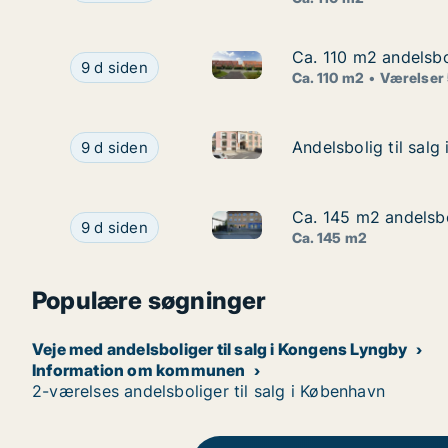
Ca. 110 m2 andelsbo
Ca. 110 m2 andelsbo
Ca. 110 m2 andelsbolig til sa
Ca. 110 m2 andelsbolig til salg i 2640 Hedehuse
9 d siden
Ca. 110 m2
Værelser
Andelsbolig til salg i 1256 K
Andelsbolig til salg i 1256 København K, Amalie
Andelsbolig til sal
Andelsbolig til sal
9 d siden
Ca. 145 m2 andelsb
Ca. 145 m2 andelsb
Ca. 145 m2 andelsbolig til s
Ca. 145 m2 andelsbolig til salg i 2860 Søborg
9 d siden
Ca. 145 m2
Populære søgninger
Veje med andelsboliger til salg i Kongens Lyngby
Information om kommunen
2-værelses andelsboliger til salg i København