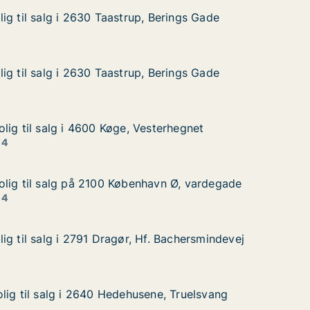
ig til salg i 2630 Taastrup, Berings Gade
ig til salg i 2630 Taastrup, Berings Gade
g i 2630 Taastrup, Berings Gade
Berings Gade
ig til salg i 2630 Taastrup, Berings Gade
ig til salg i 2630 Taastrup, Berings Gade
g i 2630 Taastrup, Berings Gade
Berings Gade
lig til salg i 4600 Køge, Vesterhegnet
lig til salg i 4600 Køge, Vesterhegnet
lg i 4600 Køge, Vesterhegnet
sterhegnet
 4
lig til salg på 2100 København Ø, vardegade
lig til salg på 2100 København Ø, vardegade
alg på 2100 København Ø, vardegade
avn Ø, vardegade
 4
ig til salg i 2791 Dragør, Hf. Bachersmindevej
ig til salg i 2791 Dragør, Hf. Bachersmindevej
 i 2791 Dragør, Hf. Bachersmindevej
. Bachersmindevej
lig til salg i 2640 Hedehusene, Truelsvang
lig til salg i 2640 Hedehusene, Truelsvang
lg i 2640 Hedehusene, Truelsvang
ne, Truelsvang