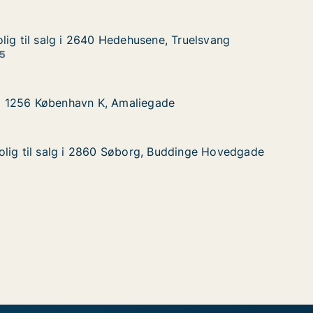
lig til salg i 2640 Hedehusene, Truelsvang
lig til salg i 2640 Hedehusene, Truelsvang
lg i 2640 Hedehusene, Truelsvang
ne, Truelsvang
 5
øbenhavn K, Amaliegade
gade
g i 1256 København K, Amaliegade
g i 1256 København K, Amaliegade
olig til salg i 2860 Søborg, Buddinge Hovedgade
olig til salg i 2860 Søborg, Buddinge Hovedgade
alg i 2860 Søborg, Buddinge Hovedgade
, Buddinge Hovedgade