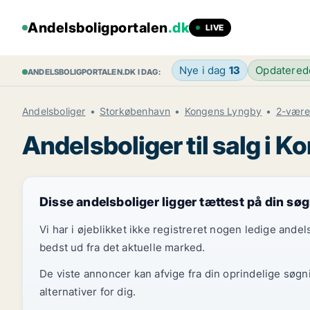
Andelsboligportalen
.dk
LIVE
Nye i dag
13
Opdatere
ANDELSBOLIGPORTALEN.DK I DAG:
Andelsboliger
Storkøbenhavn
Kongens Lyngby
2-være
Andelsboliger til salg i 
Disse andelsboliger ligger tættest på din sø
Vi har i øjeblikket ikke registreret nogen ledige and
bedst ud fra det aktuelle marked.
De viste annoncer kan afvige fra din oprindelige søgn
alternativer for dig.