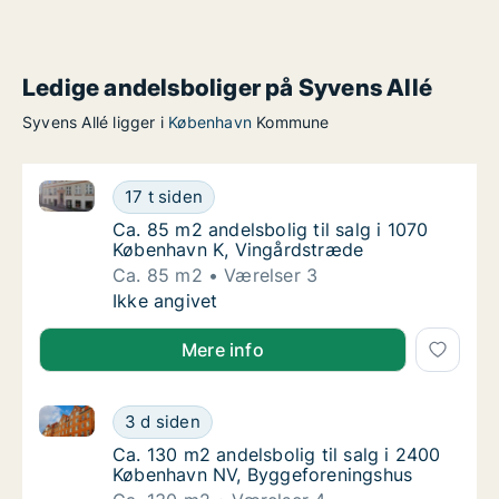
Ledige andelsboliger på Syvens Allé
Syvens Allé ligger i
København
Kommune
Ca. 85 m2 andelsbolig til salg i 1070 København K, 
Ca. 85 m2 andelsbolig til salg i 1070 Køben
17 t siden
Ca. 85 m2 andelsbolig til salg i 1070 Købe
Ca. 85 m2 andelsbolig til salg i 1070
København K, Vingårdstræde
Ca. 85 m2
Værelser 3
Ca. 85 m2 andelsbolig til salg i 1070 Køben
Ikke angivet
Mere info
Ca. 130 m2 andelsbolig til salg i 2400 København N
Ca. 130 m2 andelsbolig til salg i 2400 Køb
3 d siden
Ca. 130 m2 andelsbolig til salg i 2400 Køb
Ca. 130 m2 andelsbolig til salg i 2400
København NV, Byggeforeningshus