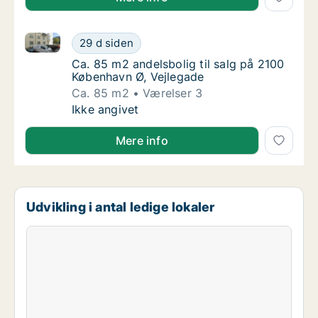
Ca. 85 m2 andelsbolig til salg på 2100 København Ø,
Ca. 85 m2 andelsbolig til salg på 2100 Købe
29 d siden
Ca. 85 m2 andelsbolig til salg på 2100 Købe
Ca. 85 m2 andelsbolig til salg på 2100
København Ø, Vejlegade
Ca. 85 m2
Værelser 3
Ca. 85 m2 andelsbolig til salg på 2100 Købe
Ikke angivet
Mere info
Udvikling i antal ledige lokaler