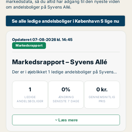
markedsdata, så du altid har adgang til den nyeste viden
om andelsboliger på Syvens Allé.
Se alle ledige andelsboliger i København S lige nu
Opdateret 07-08-2026 kl. 14:45
Markedsrapport
Markedsrapport – Syvens Allé
Der er i øjeblikket 1 ledige andelsboliger på Syvens
Allé.
1
0%
0 kr.
LEDIGE
ÆNDRING
GENNEMSNITLIG
ANDELSBOLIGER
SENESTE 7 DAGE
PRIS
Læs mere