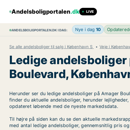
Andelsboligportalen
.dk
LIVE
Nye i dag
10
Opdatere
ANDELSBOLIGPORTALEN.DK I DAG:
Se alle andelsboliger til salg i København S
Veje i Københa
Ledige andelsbolige
Boulevard, Københav
Herunder ser du ledige andelsboliger på Amager Bou
finder du aktuelle andelsboliger, herunder lejligheder
opdateret løbende med de nyeste markedsdata.
Til højre på siden kan du se den aktuelle markedsra
med antal ledige andelsboliger, gennemsnitlig pris og