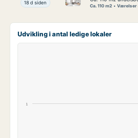
Ca. 110 m2 andelsbolig til sal
Ca. 110 m2 andelsbolig til salg på 1900 Frederik
18 d siden
Ca. 110 m2
Værelser
Udvikling i antal ledige lokaler
1