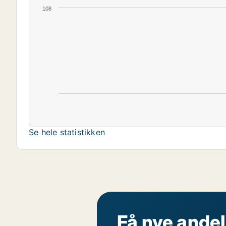
108
Se hele statistikken
Få nye andel