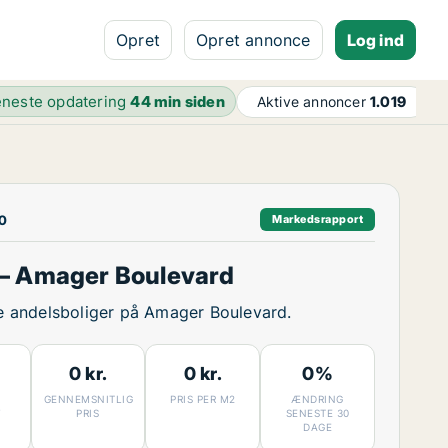
Opret
Opret annonce
Log ind
neste opdatering
44 min siden
Aktive annoncer
1.019
00
Markedsrapport
– Amager Boulevard
ige andelsboliger på Amager Boulevard.
0 kr.
0 kr.
0%
GENNEMSNITLIG
PRIS PER M2
ÆNDRING
7
PRIS
SENESTE 30
DAGE