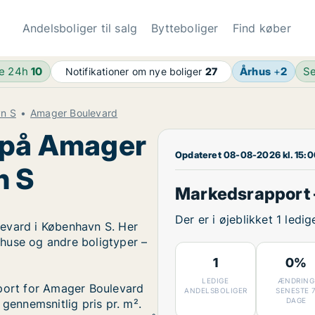
Andelsboliger til salg
Bytteboliger
Find køber
de 24h
10
Århus
+
2
Se
Notifikationer om nye boliger
27
vn S
Amager Boulevard
r på Amager
Opdateret 08-08-2026 kl. 15:
n S
Markedsrapport 
Der er i øjeblikket 1 led
levard i København S. Her
, huse og andre boligtyper –
1
0%
LEDIGE
ÆNDRING
pport for Amager Boulevard
ANDELSBOLIGER
SENESTE 
DAGE
 gennemsnitlig pris pr. m².