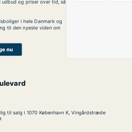
i udbud og priser over tid, så
sboliger i hele Danmark og
ng til den nyeste viden om
ige nu
ulevard
ig til salg i 1070 København K, Vingårdstræde
ig til salg i 1070 København K, Vingårdstræde
g i 1070 København K, Vingårdstræde
n K, Vingårdstræde
3