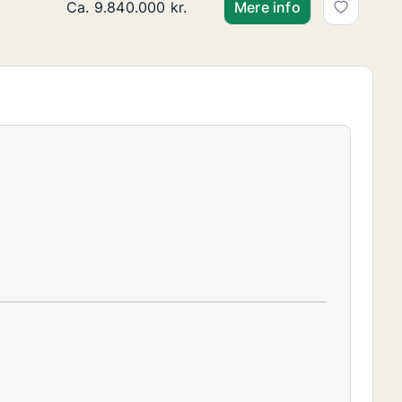
Ca. 110 m2 andelsbolig til salg på 1900 Frederi
Ca. 9.840.000 kr.
Mere info