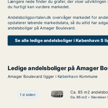
Længere nede finder du grafer, der viser udviklingen 
du hurtigt kan vurdere markedet.
Andelsboligportalen.dk overvåger markedet for andel
opdaterer løbende markedsdata, så du altid har adga
andelsboliger på Amager Boulevard.
Se alle ledige andelsboliger i København S l
Ledige andelsboliger på Amager Bo
Amager Boulevard ligger i
København
Kommune
Ca. 85 m2 andelsbol
Ca. 85 m2 andelsbol
Ca. 85 m2 andelsbolig til sal
Ca. 85 m2 andelsbolig til salg i 1070 Københav
1 d siden
Ca. 85 m2
Værelser 