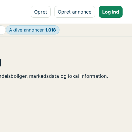
Opret
Opret annonce
Log ind
Aktive annoncer
1.018
g
andelsboliger, markedsdata og lokal information.