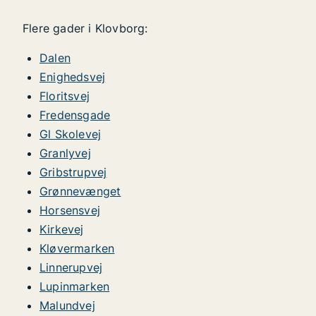
Flere gader i Klovborg:
Dalen
Enighedsvej
Floritsvej
Fredensgade
Gl Skolevej
Granlyvej
Gribstrupvej
Grønnevænget
Horsensvej
Kirkevej
Kløvermarken
Linnerupvej
Lupinmarken
Malundvej