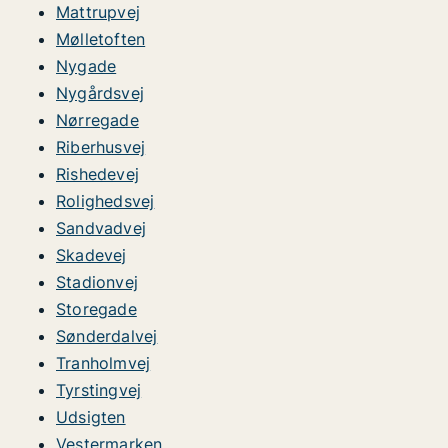
Mattrupvej
Mølletoften
Nygade
Nygårdsvej
Nørregade
Riberhusvej
Rishedevej
Rolighedsvej
Sandvadvej
Skadevej
Stadionvej
Storegade
Sønderdalvej
Tranholmvej
Tyrstingvej
Udsigten
Vestermarken