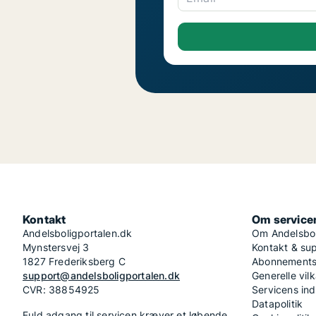
Kontakt
Om service
Andelsboligportalen.dk
Om Andelsbol
Mynstersvej 3
Kontakt & su
1827 Frederiksberg C
Abonnementsv
support@andelsboligportalen.dk
Generelle vilk
CVR: 38854925
Servicens in
Datapolitik
Fuld adgang til servicen kræver et løbende