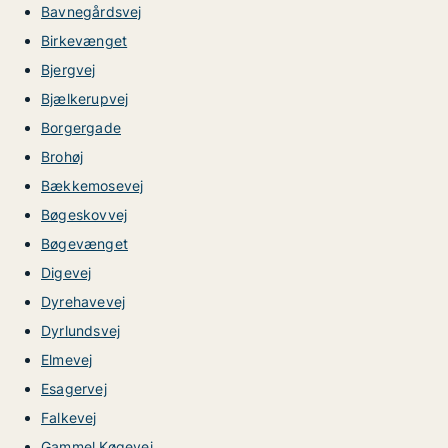
Bavnegårdsvej
Birkevænget
Bjergvej
Bjælkerupvej
Borgergade
Brohøj
Bækkemosevej
Bøgeskovvej
Bøgevænget
Digevej
Dyrehavevej
Dyrlundsvej
Elmevej
Esagervej
Falkevej
Gammel Køgevej