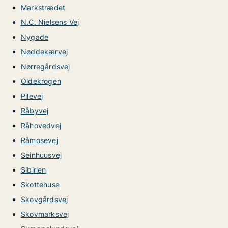
Markstrædet
N.C. Nielsens Vej
Nygade
Nøddekærvej
Nørregårdsvej
Oldekrogen
Pilevej
Råbyvej
Råhovedvej
Råmosevej
Seinhuusvej
Sibirien
Skottehuse
Skovgårdsvej
Skovmarksvej