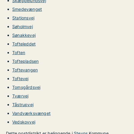
Skæppelundsvej
Smedevænget
Stationsvej
Søholmvej
Sønakkevej
Tofteleddet
Toften
Toftepladsen
Toftevangen
Toftevej
Tomsgårdsvej
Tværvej
Tåstrupvej
Vandværksvænget
Vedskovvej
Dette postdistrikt er beliggende i
Stevns
Kommune