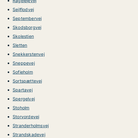
Rågelejevej
Sejlflodvej
Septembervej
Skodsborgvej
Skolestien
Sletten
Snekkerstenvej
Sneppevej
Sofieholm
Sortspættevej
Spartavej
Spergelvej
Stoholm
Storvordevej
Stranderholmsvej
Strandskadevej