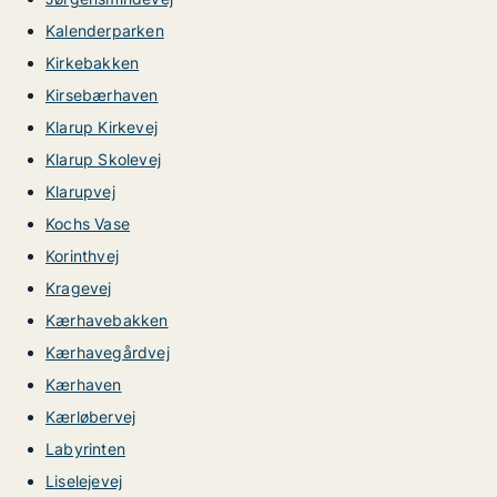
Kalenderparken
Kirkebakken
Kirsebærhaven
Klarup Kirkevej
Klarup Skolevej
Klarupvej
Kochs Vase
Korinthvej
Kragevej
Kærhavebakken
Kærhavegårdvej
Kærhaven
Kærløbervej
Labyrinten
Liselejevej