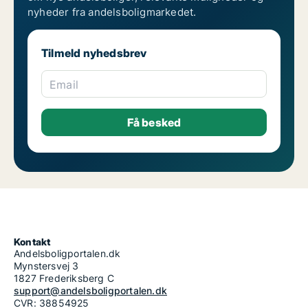
nyheder fra andelsboligmarkedet.
Tilmeld nyhedsbrev
Email
Kontakt
Andelsboligportalen.dk
Mynstersvej 3
1827 Frederiksberg C
support@andelsboligportalen.dk
CVR: 38854925