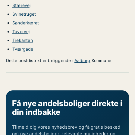
Stærevej
Svinetruget
Sønderkæret
Tavervej
Trekanten
Tværgade
Dette postdistrikt er beliggende i
Aalborg
Kommune
Få nye andelsboliger direkte i
din indbakke
Tilmeld dig vores nyhedsbrev og få gratis besked
om nye andelsboliger, relevante muligheder og