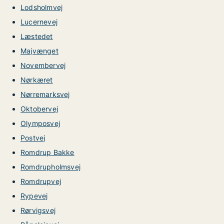
Lodsholmvej
Lucernevej
Læstedet
Majvænget
Novembervej
Nørkæret
Nørremarksvej
Oktobervej
Olymposvej
Postvej
Romdrup Bakke
Romdrupholmsvej
Romdrupvej
Rypevej
Rørvigsvej