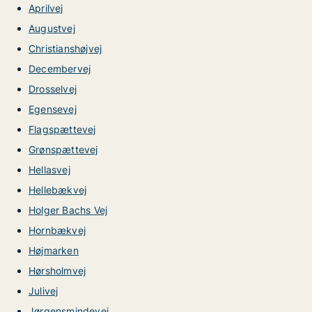
Aprilvej
Augustvej
Christianshøjvej
Decembervej
Drosselvej
Egensevej
Flagspættevej
Grønspættevej
Hellasvej
Hellebækvej
Holger Bachs Vej
Hornbækvej
Højmarken
Hørsholmvej
Julivej
Jørgensmindevej