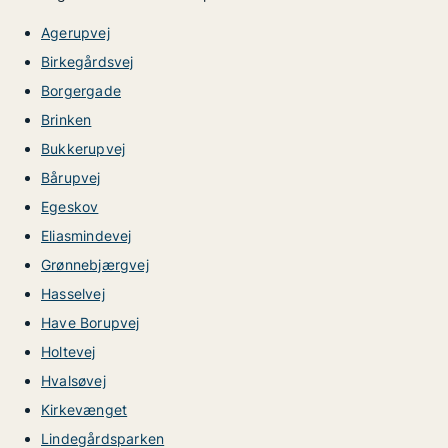
Agerupvej
Birkegårdsvej
Borgergade
Brinken
Bukkerupvej
Bårupvej
Egeskov
Eliasmindevej
Grønnebjærgvej
Hasselvej
Have Borupvej
Holtevej
Hvalsøvej
Kirkevænget
Lindegårdsparken