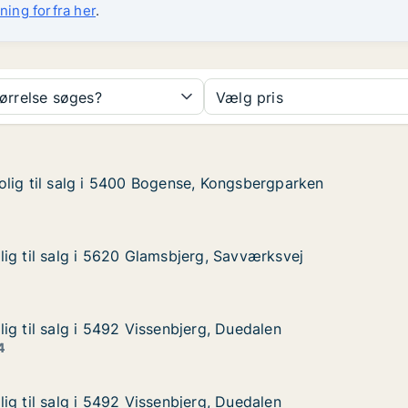
ning forfra her
.
tørrelse søges?
Vælg pris
lig til salg i 5400 Bogense, Kongsbergparken
lig til salg i 5400 Bogense, Kongsbergparken
lg i 5400 Bogense, Kongsbergparken
, Kongsbergparken
ig til salg i 5620 Glamsbjerg, Savværksvej
ig til salg i 5620 Glamsbjerg, Savværksvej
g i 5620 Glamsbjerg, Savværksvej
rg, Savværksvej
ig til salg i 5492 Vissenbjerg, Duedalen
ig til salg i 5492 Vissenbjerg, Duedalen
g i 5492 Vissenbjerg, Duedalen
g, Duedalen
4
ig til salg i 5492 Vissenbjerg, Duedalen
ig til salg i 5492 Vissenbjerg, Duedalen
g i 5492 Vissenbjerg, Duedalen