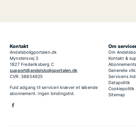
Kontakt
Om service
Andelsboligportalen.dk
Om Andelsbol
Mynstersvej 3
Kontakt & su
1827 Frederiksberg C
Abonnementsv
support@andelsboligportalen.dk
Generelle vilk
CVR: 38854925
Servicens in
Datapolitik
Fuld adgang til servicen kræver et løbende
Cookiepolitik
abonnement. Ingen bindingstid.
Sitemap