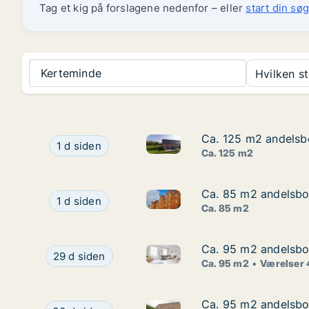
Tag et kig på forslagene nedenfor – eller
start din søg
Kerteminde
Hvilken s
Ca. 125 m2 andelsbo
Ca. 125 m2 andelsbo
Ca. 125 m2 andelsbolig til sa
Ca. 125 m2 andelsbolig til salg i 5400 Bogense
1 d siden
Ca. 125 m2
Ca. 85 m2 andelsbol
Ca. 85 m2 andelsbol
Ca. 85 m2 andelsbolig til sal
Ca. 85 m2 andelsbolig til salg i 5620 Glamsbje
1 d siden
Ca. 85 m2
Ca. 95 m2 andelsbol
Ca. 95 m2 andelsbol
Ca. 95 m2 andelsbolig til sal
Ca. 95 m2 andelsbolig til salg i 5492 Vissenbjer
29 d siden
Ca. 95 m2
Værelser 
Ca. 95 m2 andelsbol
Ca. 95 m2 andelsbol
Ca. 95 m2 andelsbolig til sal