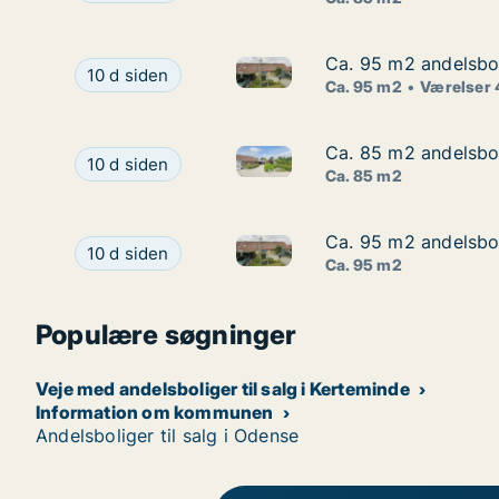
Ca. 95 m2 andelsbol
Ca. 95 m2 andelsbol
Ca. 95 m2 andelsbolig til sal
Ca. 95 m2 andelsbolig til salg i 5250 Odense SV
10 d siden
Ca. 95 m2
Værelser 
Ca. 85 m2 andelsbol
Ca. 85 m2 andelsbol
Ca. 85 m2 andelsbolig til sal
Ca. 85 m2 andelsbolig til salg i 5883 Oure, Øste
10 d siden
Ca. 85 m2
Ca. 95 m2 andelsbol
Ca. 95 m2 andelsbol
Ca. 95 m2 andelsbolig til sal
Ca. 95 m2 andelsbolig til salg i 5250 Odense SV
10 d siden
Ca. 95 m2
Populære søgninger
Veje med andelsboliger til salg i Kerteminde
Information om kommunen
Andelsboliger til salg i Odense