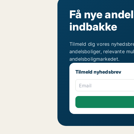
Få nye andel
indbakke
Tilmeld dig vores nyhedsbr
andelsboliger, relevante mu
andelsboligmarkedet.
Tilmeld nyhedsbrev
Email