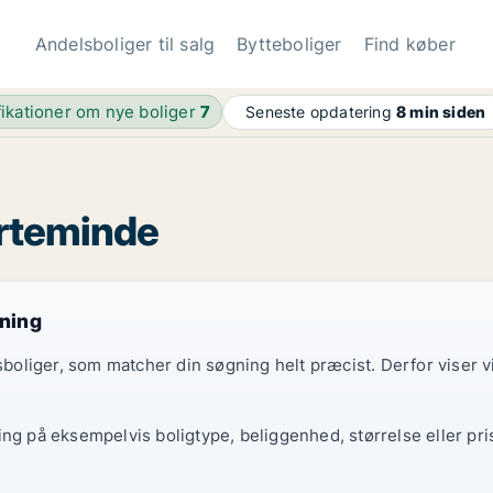
Andelsboliger til salg
Bytteboliger
Find køber
fikationer om nye boliger
7
Seneste opdatering
8 min siden
Kerteminde
gning
elsboliger, som matcher din søgning helt præcist. Derfor viser
ing på eksempelvis boligtype, beliggenhed, størrelse eller pri