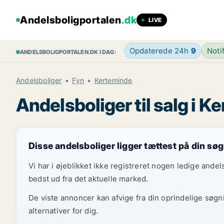
Andelsboligportalen
.dk
LIVE
Opdaterede 24h
9
Noti
ANDELSBOLIGPORTALEN.DK I DAG:
Andelsboliger
Fyn
Kerteminde
Andelsboliger til salg i 
Disse andelsboliger ligger tættest på din sø
Vi har i øjeblikket ikke registreret nogen ledige and
bedst ud fra det aktuelle marked.
De viste annoncer kan afvige fra din oprindelige søgn
alternativer for dig.