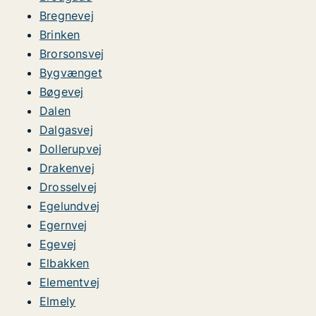
Bregnevej
Brinken
Brorsonsvej
Bygvænget
Bøgevej
Dalen
Dalgasvej
Dollerupvej
Drakenvej
Drosselvej
Egelundvej
Egernvej
Egevej
Elbakken
Elementvej
Elmely