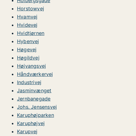
Holbergsgade
Horstowvej
Hvamvej
Hvidevej
Hvidtjørnen
Hybenvej
Høgevej
Høgildvej
Højvangsvej
Håndværkervej
Industrivej
Jasminvænget
Jernbanegade
Johs. Jensensvej
Karuphøjparken
Karuphøjvej
Karupvej