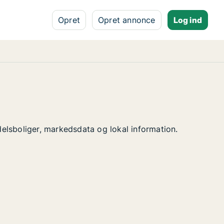
Opret
Opret annonce
Log ind
ndelsboliger, markedsdata og lokal information.