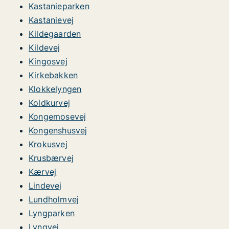
Kastanieparken
Kastanievej
Kildegaarden
Kildevej
Kingosvej
Kirkebakken
Klokkelyngen
Koldkurvej
Kongemosevej
Kongenshusvej
Krokusvej
Krusbærvej
Kærvej
Lindevej
Lundholmvej
Lyngparken
Lyngvej