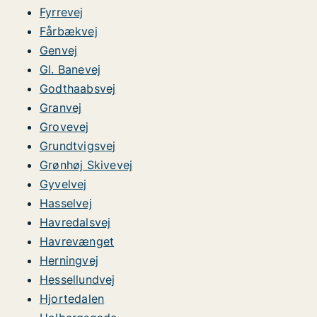
Fyrrevej
Fårbækvej
Genvej
Gl. Banevej
Godthaabsvej
Granvej
Grovevej
Grundtvigsvej
Grønhøj Skivevej
Gyvelvej
Hasselvej
Havredalsvej
Havrevænget
Herningvej
Hessellundvej
Hjortedalen