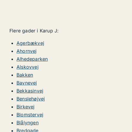
Flere gader i Karup J:
Agerbækvej
Ahornvej
Alhedeparken
Alskovvej
Bakken
Bavnevej
Bekkasinvej
Benslehøjvej
Birkevej
Blomstervej
Blålyngen
Bredgade