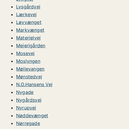
Lysgårdvej
Lærkevej
Løvvænget
Markvænget
Materielvej
Mejerigården
Mosevej
Moslyngen
Møllevangen
Mønstedvej
N.O.Hansens Vej
Nygade
Nygårdsvej
Nyrupvej
Nøddevænget
Nørregade