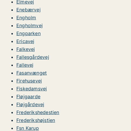
Elmevej
Enebærvej
Engholm
Engholmvej
Engparken
Ericavej
Falkevej
Fallesgårdevej
Fallevej
Fasanvænget
Firehusevej
Fiskedamsvej
Fløjgaarde
Fløjgårdevej
Frederikshedestien
Frederikshøjstien
Fsn Karup