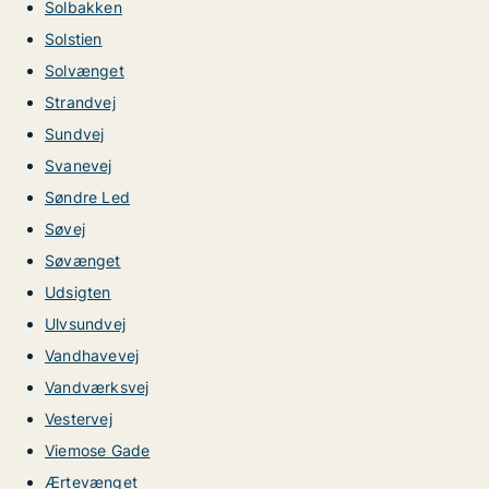
Solbakken
Solstien
Solvænget
Strandvej
Sundvej
Svanevej
Søndre Led
Søvej
Søvænget
Udsigten
Ulvsundvej
Vandhavevej
Vandværksvej
Vestervej
Viemose Gade
Ærtevænget