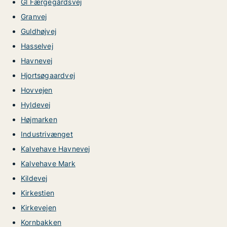
Gl Færgegårdsvej
Granvej
Guldhøjvej
Hasselvej
Havnevej
Hjortsøgaardvej
Hovvejen
Hyldevej
Højmarken
Industrivænget
Kalvehave Havnevej
Kalvehave Mark
Kildevej
Kirkestien
Kirkevejen
Kornbakken