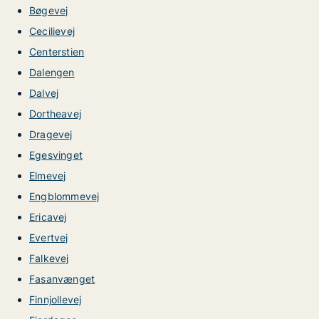
Bøgevej
Cecilievej
Centerstien
Dalengen
Dalvej
Dortheavej
Dragevej
Egesvinget
Elmevej
Engblommevej
Ericavej
Evertvej
Falkevej
Fasanvænget
Finnjollevej