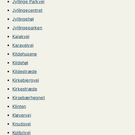
Jyllinge Parkvej
Jyllingecentret
Jyllingehøj
Jyllingeparken
Kajakvej
Karavelvej
Kildehusene
Kildehøj
Kildestræde
Kirkebjergvej
Kirkestræde
Kirsebærhegnet
Klinten
Kløvervej
Knudsvej
Kolibrivej