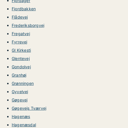
Fjordager
Fjordbakken
Flådevej
Frederiksborgvej
Fregatvej
Fyrrevej
Gl Kirkesti
Glentevej
Gondolvej
Granhøj
Grønningen
Gyvelvej
Gøgevej
Gøgevejs Tværvej
Hagenæs
Hagenæsdal