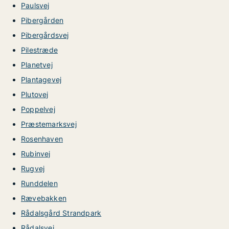
Paulsvej
Pibergården
Pibergårdsvej
Pilestræde
Planetvej
Plantagevej
Plutovej
Poppelvej
Præstemarksvej
Rosenhaven
Rubinvej
Rugvej
Runddelen
Rævebakken
Rådalsgård Strandpark
Rådalsvej