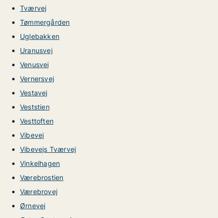
Tværvej
Tømmergården
Uglebakken
Uranusvej
Venusvej
Vernersvej
Vestavej
Veststien
Vesttoften
Vibevej
Vibevejs Tværvej
Vinkelhagen
Værebrostien
Værebrovej
Ørnevej