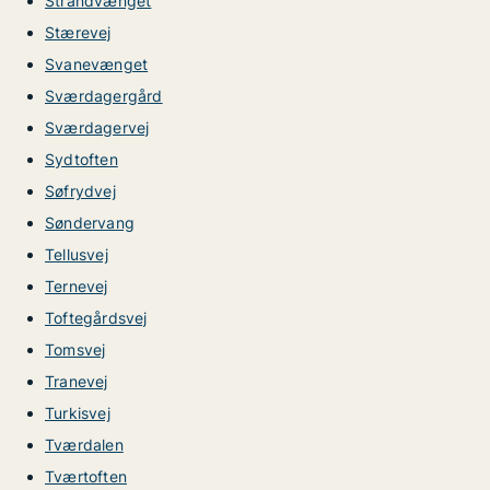
Strandvænget
Stærevej
Svanevænget
Sværdagergård
Sværdagervej
Sydtoften
Søfrydvej
Søndervang
Tellusvej
Ternevej
Toftegårdsvej
Tomsvej
Tranevej
Turkisvej
Tværdalen
Tværtoften