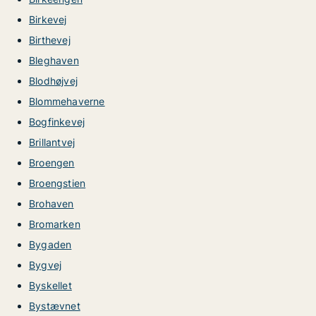
Birkevej
Birthevej
Bleghaven
Blodhøjvej
Blommehaverne
Bogfinkevej
Brillantvej
Broengen
Broengstien
Brohaven
Bromarken
Bygaden
Bygvej
Byskellet
Bystævnet