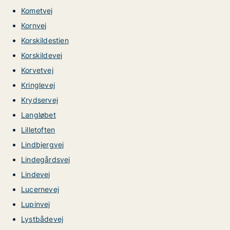
Kometvej
Kornvej
Korskildestien
Korskildevej
Korvetvej
Kringlevej
Krydservej
Langløbet
Lilletoften
Lindbjergvej
Lindegårdsvej
Lindevej
Lucernevej
Lupinvej
Lystbådevej