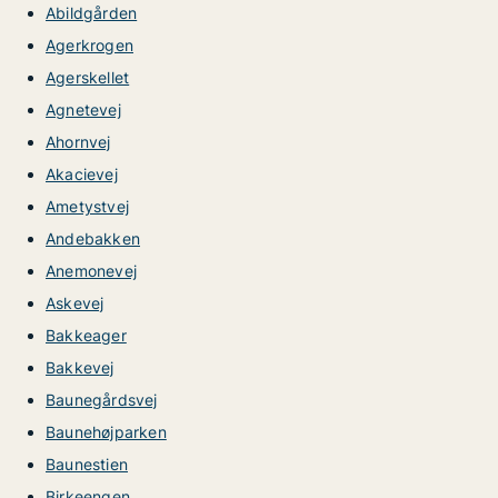
Abildgården
Agerkrogen
Agerskellet
Agnetevej
Ahornvej
Akacievej
Ametystvej
Andebakken
Anemonevej
Askevej
Bakkeager
Bakkevej
Baunegårdsvej
Baunehøjparken
Baunestien
Birkeengen