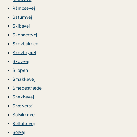
Råmosevej
Saturnvej
Skibsvej
Skonnertvej
Skovbakken
Skovbrynet
Skovvej
Slippen
Smakkevej
Smedestræde
Snekkevej
Snæversti
Solsikkevej
Soltoftevej
Solvej