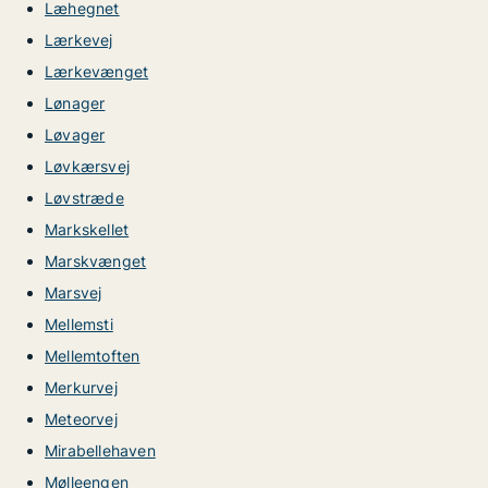
Læhegnet
Lærkevej
Lærkevænget
Lønager
Løvager
Løvkærsvej
Løvstræde
Markskellet
Marskvænget
Marsvej
Mellemsti
Mellemtoften
Merkurvej
Meteorvej
Mirabellehaven
Mølleengen