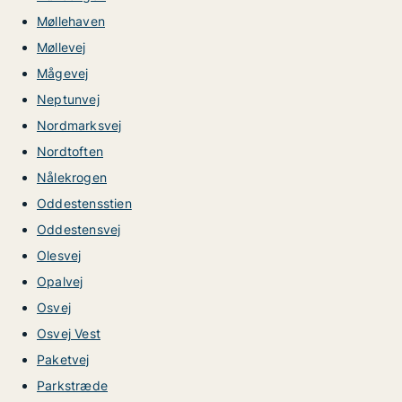
Møllehaven
Møllevej
Mågevej
Neptunvej
Nordmarksvej
Nordtoften
Nålekrogen
Oddestensstien
Oddestensvej
Olesvej
Opalvej
Osvej
Osvej Vest
Paketvej
Parkstræde