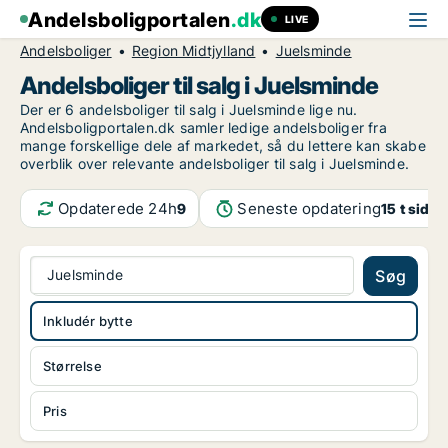
Andelsboligportalen
.dk
LIVE
Andelsboliger
Region Midtjylland
Juelsminde
Andelsboliger til salg i Juelsminde
Der er 6 andelsboliger til salg i Juelsminde lige nu.
Andelsboligportalen.dk samler ledige andelsboliger fra
mange forskellige dele af markedet, så du lettere kan skabe
overblik over relevante andelsboliger til salg i Juelsminde.
Opdaterede 24h
Seneste opdatering
9
15 t siden
Juelsminde
Søg
Inkludér bytte
Størrelse
Pris