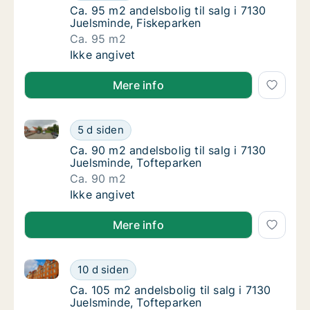
Ca. 95 m2 andelsbolig til salg i 7130 Juelsm
Ca. 95 m2 andelsbolig til salg i 7130
Juelsminde, Fiskeparken
Ca. 95 m2
Ca. 95 m2 andelsbolig til salg i 7130 Juelsm
Ikke angivet
Mere info
Ca. 90 m2 andelsbolig til salg i 7130 Juelsminde, To
Ca. 90 m2 andelsbolig til salg i 7130 Juelsm
5 d siden
Ca. 90 m2 andelsbolig til salg i 7130 Juelsm
Ca. 90 m2 andelsbolig til salg i 7130
Juelsminde, Tofteparken
Ca. 90 m2
Ca. 90 m2 andelsbolig til salg i 7130 Juelsm
Ikke angivet
Mere info
Ca. 105 m2 andelsbolig til salg i 7130 Juelsminde, T
Ca. 105 m2 andelsbolig til salg i 7130 Juels
10 d siden
Ca. 105 m2 andelsbolig til salg i 7130 Juels
Ca. 105 m2 andelsbolig til salg i 7130
Juelsminde, Tofteparken