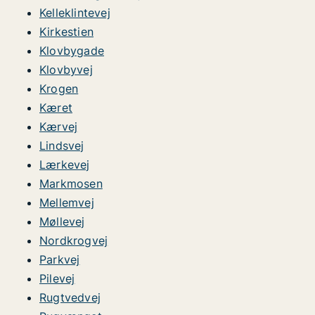
Kelleklintevej
Kirkestien
Klovbygade
Klovbyvej
Krogen
Kæret
Kærvej
Lindsvej
Lærkevej
Markmosen
Mellemvej
Møllevej
Nordkrogvej
Parkvej
Pilevej
Rugtvedvej