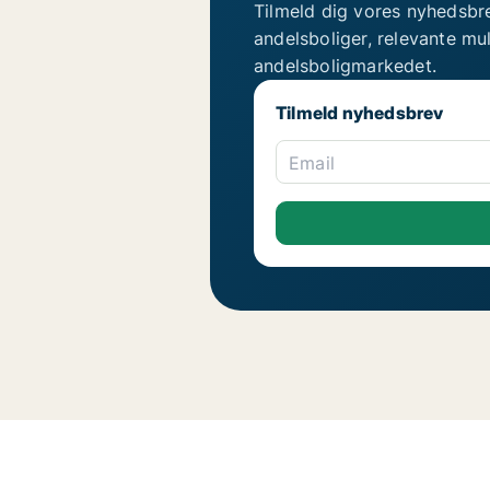
Tilmeld dig vores nyhedsbr
andelsboliger, relevante mu
andelsboligmarkedet.
Tilmeld nyhedsbrev
Email