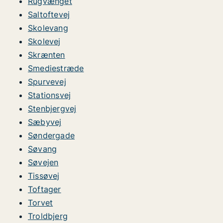
Rugvænget
Saltoftevej
Skolevang
Skolevej
Skrænten
Smediestræde
Spurvevej
Stationsvej
Stenbjergvej
Sæbyvej
Søndergade
Søvang
Søvejen
Tissøvej
Toftager
Torvet
Troldbjerg