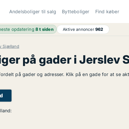
Andelsboliger til salg
Bytteboliger
Find køber
este opdatering
8 t siden
Aktive annoncer
962
ev Sjælland
iger på gader i Jerslev 
 fordelt på gader og adresser. Klik på en gade for at se a
nd
lland: