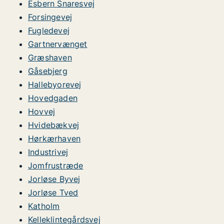
Esbern Snaresvej
Forsingevej
Fugledevej
Gartnervænget
Græshaven
Gåsebjerg
Hallebyorevej
Hovedgaden
Hovvej
Hvidebækvej
Hørkærhaven
Industrivej
Jomfrustræde
Jorløse Byvej
Jorløse Tved
Katholm
Kelleklintegårdsvej