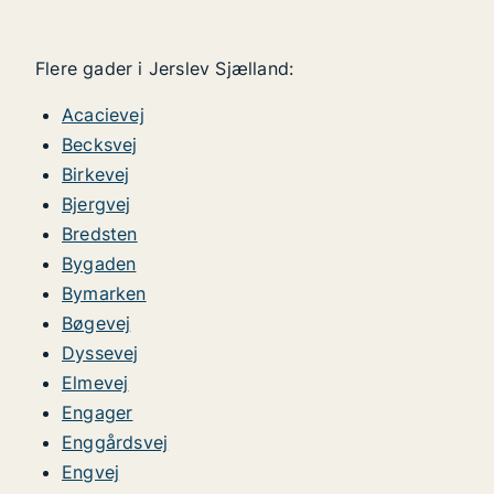
Flere gader i Jerslev Sjælland:
Acacievej
Becksvej
Birkevej
Bjergvej
Bredsten
Bygaden
Bymarken
Bøgevej
Dyssevej
Elmevej
Engager
Enggårdsvej
Engvej