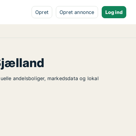
Opret
Opret annonce
Log ind
Sjælland
ktuelle andelsboliger, markedsdata og lokal