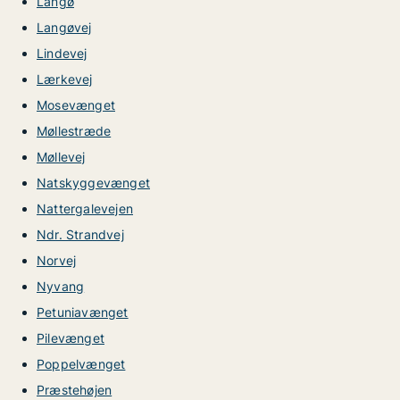
Langø
Langøvej
Lindevej
Lærkevej
Mosevænget
Møllestræde
Møllevej
Natskyggevænget
Nattergalevejen
Ndr. Strandvej
Norvej
Nyvang
Petuniavænget
Pilevænget
Poppelvænget
Præstehøjen