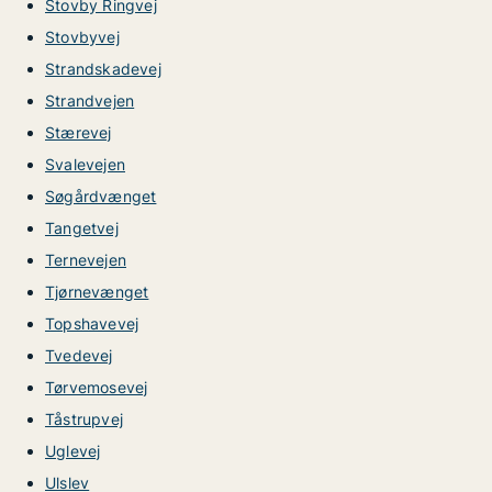
Stovby Ringvej
Stovbyvej
Strandskadevej
Strandvejen
Stærevej
Svalevejen
Søgårdvænget
Tangetvej
Ternevejen
Tjørnevænget
Topshavevej
Tvedevej
Tørvemosevej
Tåstrupvej
Uglevej
Ulslev