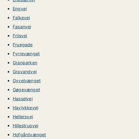
Engvej
Falkevej
Fasanvej
Friisvej
Fruegade
Fyrrevænget
Granparken
Gravandvej
Gyvelvænget
Gøgevænget
Hasselvej
Havlykkevej
Hellersvej
Hillestrupvej
Hofgårdvænget