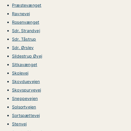
Præstevænget
Ravnevej
Rosenvænget
Sdr. Strandvej
Sdr. Tåstrup
Sdr. Ørslev
Sildestrup Øvej
Sitkavænget
Skolevej
Skovduevejen
Skovspurvevej
Sneppevejen
Solsortvejen
Sortspættevej
Stenvej