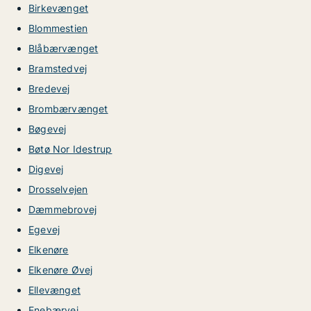
Birkevænget
Blommestien
Blåbærvænget
Bramstedvej
Bredevej
Brombærvænget
Bøgevej
Bøtø Nor Idestrup
Digevej
Drosselvejen
Dæmmebrovej
Egevej
Elkenøre
Elkenøre Øvej
Ellevænget
Enebærvej