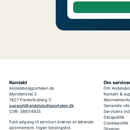
Kontakt
Om service
Andelsboligportalen.dk
Om Andelsbol
Mynstersvej 3
Kontakt & su
1827 Frederiksberg C
Abonnementsv
support@andelsboligportalen.dk
Generelle vilk
CVR: 38854925
Servicens in
Datapolitik
Fuld adgang til servicen kræver et løbende
Cookiepolitik
abonnement. Ingen bindingstid.
Sitemap