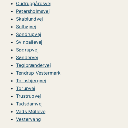
Oudrupgårdsvej
Petersholmsvej
Skablundvej
Solhøjvej
Sondrupvej
Svinballevej
Sødrupvej
Søndervej
Teglbrændervej
Tendrup Vestermark
Tornsbjergvej
Torupvej
Trustrupvej
Tudsdamvej
Vads Møllevej
Vestervang