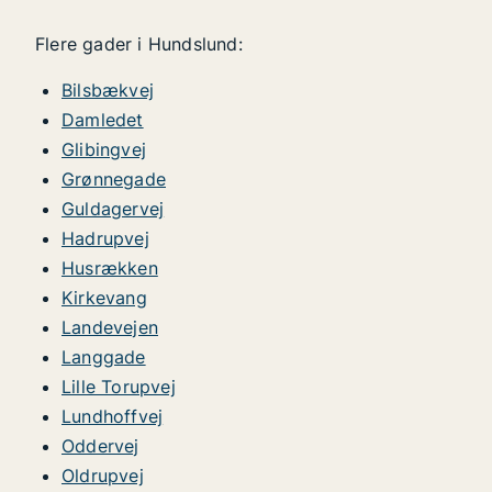
Flere gader i Hundslund:
Bilsbækvej
Damledet
Glibingvej
Grønnegade
Guldagervej
Hadrupvej
Husrækken
Kirkevang
Landevejen
Langgade
Lille Torupvej
Lundhoffvej
Oddervej
Oldrupvej