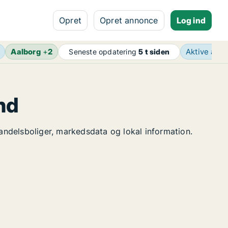
Opret
Opret annonce
Log ind
Aalborg
+
2
Aktive ann
Seneste opdatering
5 t siden
nd
 andelsboliger, markedsdata og lokal information.