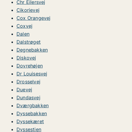
Chr Eilersvej
Cikorievej
Cox Orangevej
Coxvej
Dalen
Dalstrøget
Degnebakken
Diskovej
Dovrehøjen
Dr Louisesvej
Drosselvej
Duevej
Dundasvej
Dværgbakken
Dyssebakken
Dyssekæret
Dyssestien