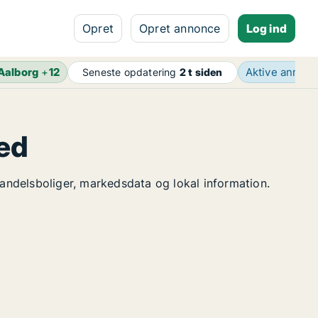
Opret
Opret annonce
Log ind
Aalborg
+
12
Aktive annon
Seneste opdatering
2 t siden
ted
 andelsboliger, markedsdata og lokal information.