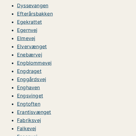
Dyssevangen
Efterårsbakken
Egekrattet
Egernvej
Elmevej
Elvervænget
Enebærvej
Engblommevej
Engdraget
Enggårdsvej
Enghaven
Engsvinget
Engtoften
Erantisvænget
Fabriksvej
Falkevej