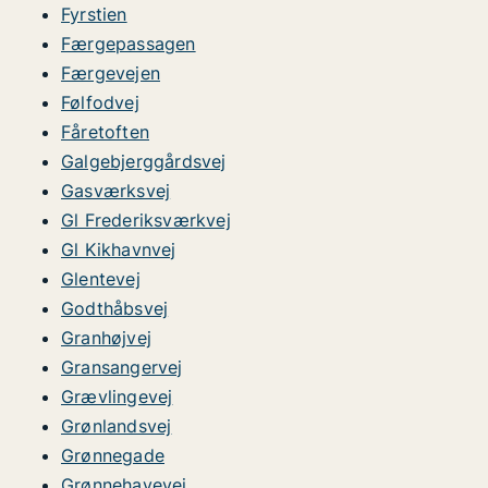
Fyrstien
Færgepassagen
Færgevejen
Følfodvej
Fåretoften
Galgebjerggårdsvej
Gasværksvej
Gl Frederiksværkvej
Gl Kikhavnvej
Glentevej
Godthåbsvej
Granhøjvej
Gransangervej
Grævlingevej
Grønlandsvej
Grønnegade
Grønnehavevej