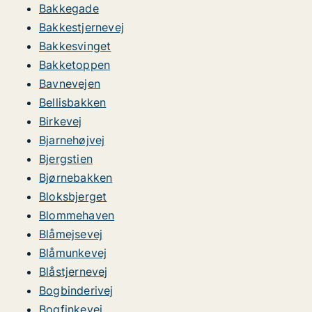
Bakkegade
Bakkestjernevej
Bakkesvinget
Bakketoppen
Bavnevejen
Bellisbakken
Birkevej
Bjarnehøjvej
Bjergstien
Bjørnebakken
Bloksbjerget
Blommehaven
Blåmejsevej
Blåmunkevej
Blåstjernevej
Bogbinderivej
Bogfinkevej