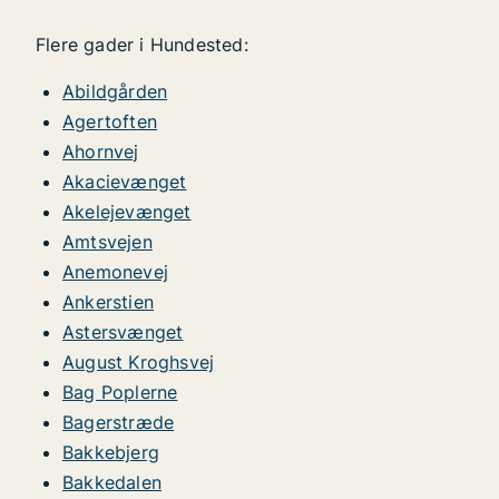
Flere gader i Hundested:
Abildgården
Agertoften
Ahornvej
Akacievænget
Akelejevænget
Amtsvejen
Anemonevej
Ankerstien
Astersvænget
August Kroghsvej
Bag Poplerne
Bagerstræde
Bakkebjerg
Bakkedalen