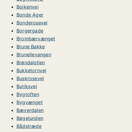
Boikenvej
Bonde Ager
Bonderosevej
Borgergade
Brombærvænget
Brune Bakke
Brunellevangen
Brøndalstien
Bukketornvej
Buskrosevej
Butiksvej
Bygtoften
Bygvænget
Bæverdalen
Bøgelunden
Bådstræde