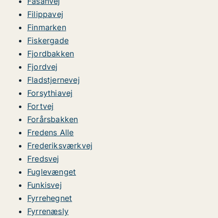
Fasanvej
Filippavej
Finmarken
Fiskergade
Fjordbakken
Fjordvej
Fladstjernevej
Forsythiavej
Fortvej
Forårsbakken
Fredens Alle
Frederiksværkvej
Fredsvej
Fuglevænget
Funkisvej
Fyrrehegnet
Fyrrenæsly