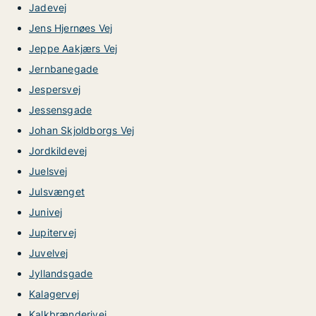
Jadevej
Jens Hjernøes Vej
Jeppe Aakjærs Vej
Jernbanegade
Jespersvej
Jessensgade
Johan Skjoldborgs Vej
Jordkildevej
Juelsvej
Julsvænget
Junivej
Jupitervej
Juvelvej
Jyllandsgade
Kalagervej
Kalkbrænderivej