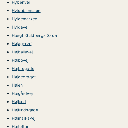
Hybenvej
Hyldeblomsten
Hyldemarken
Hyldevej
Høegh Guldbergs Gade
Højagervej
Højballevej
Højbovej
Højbrogade
Højdedraget
Højen
Højgårdvej
Højlund
Højlundsgade
Højmarksvej
Højtoften