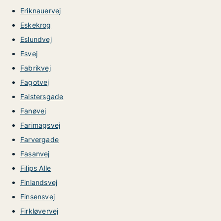
Eriknauervej
Eskekrog
Eslundvej
Esvej
Fabrikvej
Fagotvej
Falstersgade
Fanøvej
Farimagsvej
Farvergade
Fasanvej
Filips Alle
Finlandsvej
Finsensvej
Firkløvervej