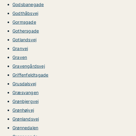
Godsbanegade
Godthåbsvej
Gormsgade
Gothersgade
Gotlandsvej
Granvej
Graven
Gravengårdsvej
Griffenfeldtsgade
Grusdalsvej
Græsvangen
Grønbjergvej
Grønhøjvej
Grønlandsvej
Grønnedalen