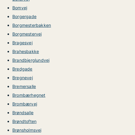
Bomvej
Borgergade
Borgmesterbakken
Borgmestervej
Bragesvej
Brahesbakke
Brandbjerglundvej
Bredgade
Bregnevej
Bremersalle
Brombærhegnet
Brombærvej
Brøndsalle
Brøndtoften
Brønsholmsvej