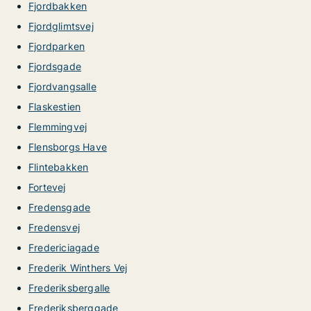
Fjordbakken
Fjordglimtsvej
Fjordparken
Fjordsgade
Fjordvangsalle
Flaskestien
Flemmingvej
Flensborgs Have
Flintebakken
Fortevej
Fredensgade
Fredensvej
Fredericiagade
Frederik Winthers Vej
Frederiksbergalle
Frederiksberggade