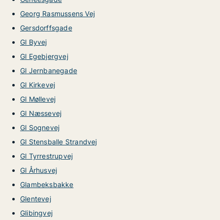
Georg Rasmussens Vej
Gersdorffsgade
Gl Byvej
Gl Egebjergvej
Gl Jernbanegade
Gl Kirkevej
Gl Møllevej
Gl Næssevej
Gl Sognevej
Gl Stensballe Strandvej
Gl Tyrrestrupvej
Gl Århusvej
Glambeksbakke
Glentevej
Glibingvej