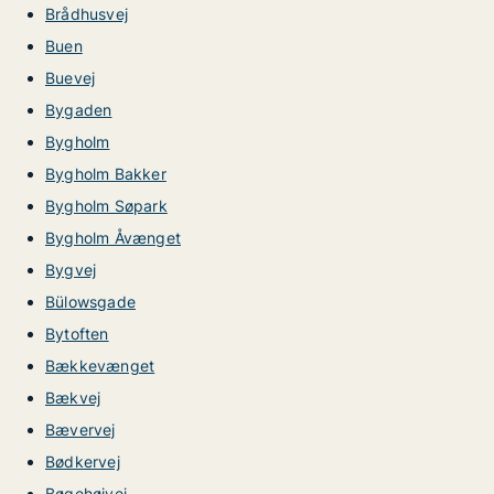
Brådhusvej
Buen
Buevej
Bygaden
Bygholm
Bygholm Bakker
Bygholm Søpark
Bygholm Åvænget
Bygvej
Bülowsgade
Bytoften
Bækkevænget
Bækvej
Bævervej
Bødkervej
Bøgehøjvej