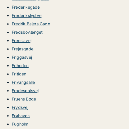
Frederiksgade
Frederikslystvej
Fredrik Bajers Gade
Fredsbovænget
Freesiavej
Frejasgade
Friggasvej
Friheden
Fritiden
Frivangsalle
Frodesdalsvej
Fruens Bøge
Frydsvej
Frøhaven
Fugholm