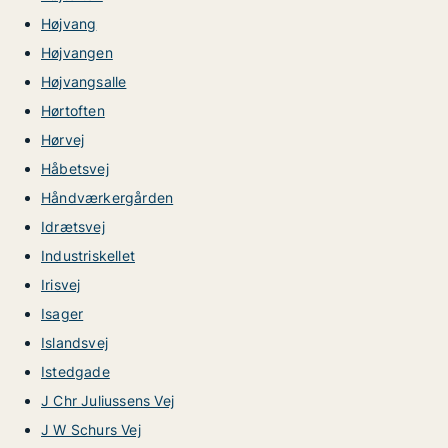
Højvang
Højvangen
Højvangsalle
Hørtoften
Hørvej
Håbetsvej
Håndværkergården
Idrætsvej
Industriskellet
Irisvej
Isager
Islandsvej
Istedgade
J Chr Juliussens Vej
J W Schurs Vej