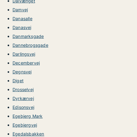
Dalvænget
Damvej
Danasalle
Danasvej
Danmarksgade
Dannebrogsgade
Darlingsvej
Decembervej
Degnsvej
Diget
Drosselvej
Dyrkærvej
Edisonsvej
Egebjerg Mark
Egebjergvej
Egedalsbakken