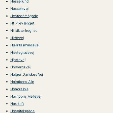
Hessellund
Hesseløvej
Hestedamsgade
Hf Pilevænget
Hindbærhegnet
Hirsevej
Hjerrildsmindevej
Hjertegræsvej
Hjortevej
Holbergsvej
Holger Danskes Vej
Holmboes Alle
Honoresvej
Hornborg Møllevej
Horstoft
Hospitalsgade