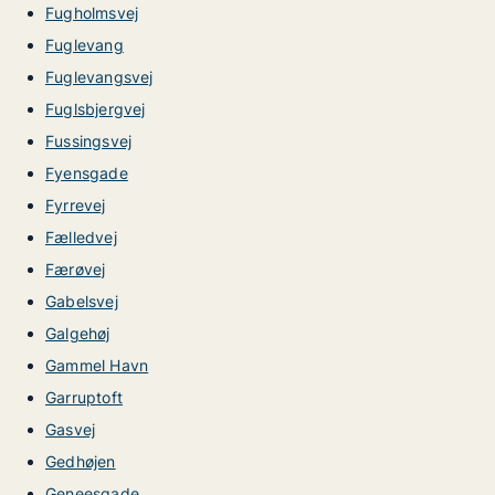
Fugholmsvej
Fuglevang
Fuglevangsvej
Fuglsbjergvej
Fussingsvej
Fyensgade
Fyrrevej
Fælledvej
Færøvej
Gabelsvej
Galgehøj
Gammel Havn
Garruptoft
Gasvej
Gedhøjen
Geneesgade