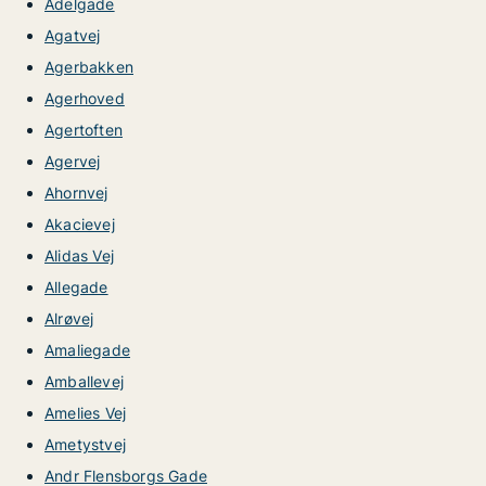
Adelgade
Agatvej
Agerbakken
Agerhoved
Agertoften
Agervej
Ahornvej
Akacievej
Alidas Vej
Allegade
Alrøvej
Amaliegade
Amballevej
Amelies Vej
Ametystvej
Andr Flensborgs Gade