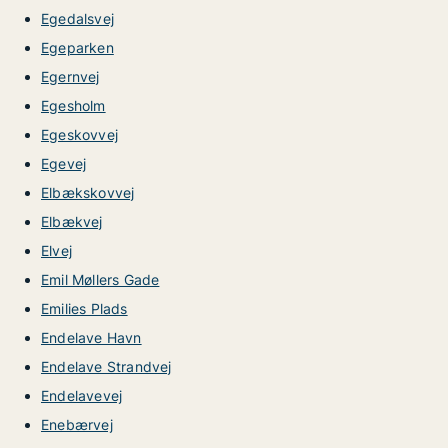
Egedalsvej
Egeparken
Egernvej
Egesholm
Egeskovvej
Egevej
Elbækskovvej
Elbækvej
Elvej
Emil Møllers Gade
Emilies Plads
Endelave Havn
Endelave Strandvej
Endelavevej
Enebærvej