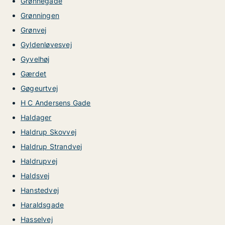
Grønnegade
Grønningen
Grønvej
Gyldenløvesvej
Gyvelhøj
Gærdet
Gøgeurtvej
H C Andersens Gade
Haldager
Haldrup Skovvej
Haldrup Strandvej
Haldrupvej
Haldsvej
Hanstedvej
Haraldsgade
Hasselvej