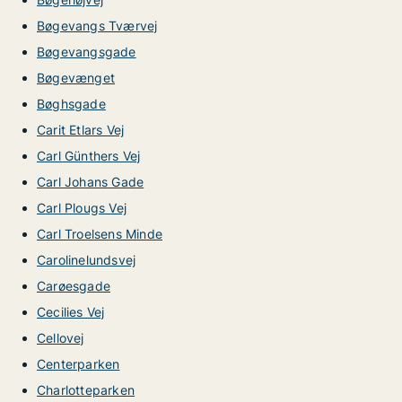
Bøgevangs Tværvej
Bøgevangsgade
Bøgevænget
Bøghsgade
Carit Etlars Vej
Carl Günthers Vej
Carl Johans Gade
Carl Plougs Vej
Carl Troelsens Minde
Carolinelundsvej
Carøesgade
Cecilies Vej
Cellovej
Centerparken
Charlotteparken