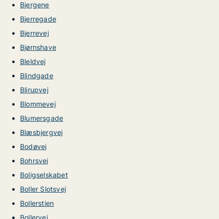
Bjergene
Bjerregade
Bjerrevej
Bjørnshave
Bleldvej
Blindgade
Blirupvej
Blommevej
Blumersgade
Blæsbjergvej
Bodøvej
Bohrsvej
Boligselskabet
Boller Slotsvej
Bollerstien
Bollervej