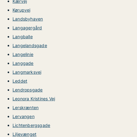
Kærvej
Kørupvej
Landsbyhaven
Langagergård
Langballe
Langelandsgade
Langelinie
Langgade
Langmarksvej
Leddet
Lendropsgade
Leonora Kristines Vej
Lerskrænten
Lervangen
Lichtenbergsgade
Liljevænget