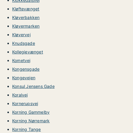
Klokkedalsvej
Kløftevænget
Kløverbakken
Kløvermarken
Kløvervej
Knudsgade
Kollegievænget
Kometvej
Kongensgade
Kongevejen
Konsul Jensens Gade
Koralvej
Kornerupsvej
Korning Gammelby
Korning Nørremark
Korning Tange