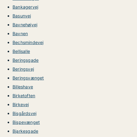
Bankagervej
Basunvej
Bavnehøjvej
Bavnen
Bechsmindevej
Bellisalle
Beringsgade
Beringsvej
Beringsvænget
Billeshave
Birketoften
Birkevej
Bisgårdsvej
Bispevænget
Bjarkesgade