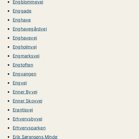
Engblommevej
Enggade
Enghave
Enghavegårdvej
Enghavevej
Engholmvej
Engmarksvej
Engtoften
Engvangen
Engvej
Enner Byvej
Enner Skovvej
Erantisvej
Erhvervsbyvej
Erhvervsparken
Erik Sørensens Minde