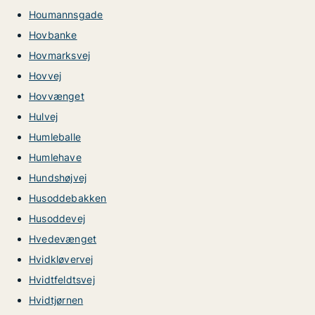
Houmannsgade
Hovbanke
Hovmarksvej
Hovvej
Hovvænget
Hulvej
Humleballe
Humlehave
Hundshøjvej
Husoddebakken
Husoddevej
Hvedevænget
Hvidkløvervej
Hvidtfeldtsvej
Hvidtjørnen