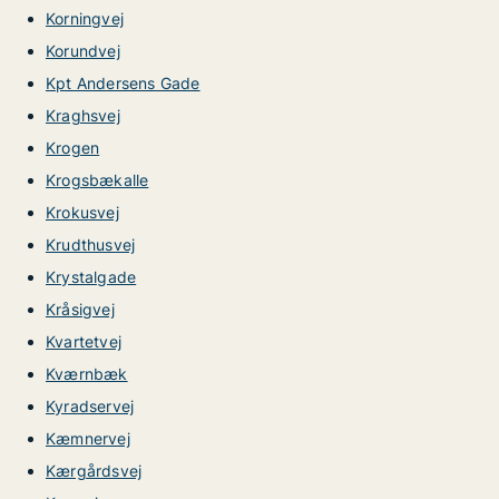
Korningvej
Korundvej
Kpt Andersens Gade
Kraghsvej
Krogen
Krogsbækalle
Krokusvej
Krudthusvej
Krystalgade
Kråsigvej
Kvartetvej
Kværnbæk
Kyradservej
Kæmnervej
Kærgårdsvej