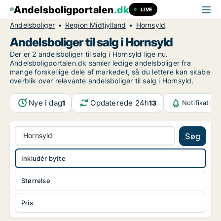
Andelsboligportalen
.dk
LIVE
Andelsboliger
Region Midtjylland
Hornsyld
Andelsboliger til salg i Hornsyld
Der er 2 andelsboliger til salg i Hornsyld lige nu.
Andelsboligportalen.dk samler ledige andelsboliger fra
mange forskellige dele af markedet, så du lettere kan skabe
overblik over relevante andelsboliger til salg i Hornsyld.
Nye i dag
Opdaterede 24h
1
13
Notifikation
Hornsyld
Søg
Inkludér bytte
Størrelse
Pris