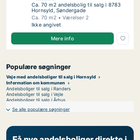
Ca. 70 m2 andelsbolig til salg i 8783 Horns
Ca. 70 m2 andelsbolig til salg i 8783
Hornsyld, Søndergade
Ca. 70 m2
Værelser 2
Ca. 70 m2 andelsbolig til salg i 8783 Horns
Ikke angivet
Mere info
Populære søgninger
Veje med andelsboliger til salg i Hornsyld
Information om kommunen
Andelsboliger til salg i Randers
Andelsboliger til salg i Vejle
Andelsboliger til salg i Århus
Se alle populære søgninger
Få nye andelsboliger direkte i