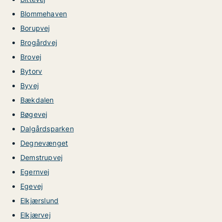
Blommehaven
Borupvej
Brogårdvej
Brovej
Bytorv
Byvej
Bækdalen
Bøgevej
Dalgårdsparken
Degnevænget
Demstrupvej
Egernvej
Egevej
Elkjærslund
Elkjærvej