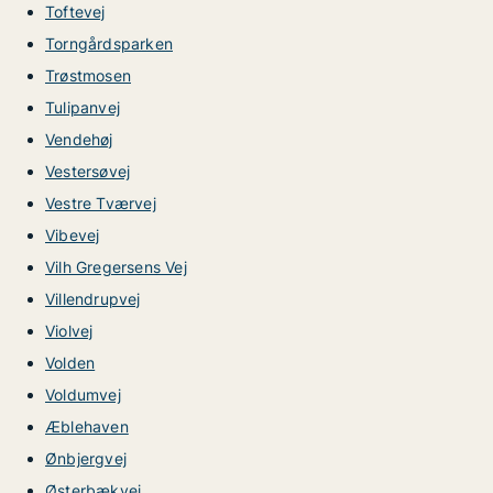
Toftevej
Torngårdsparken
Trøstmosen
Tulipanvej
Vendehøj
Vestersøvej
Vestre Tværvej
Vibevej
Vilh Gregersens Vej
Villendrupvej
Violvej
Volden
Voldumvej
Æblehaven
Ønbjergvej
Østerbækvej