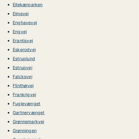
Ellekærparken
Elmevej
Enghavevej
Engvej
Erantisvej
Eskerodvej
Estruplund
Estrupvej
Falcksvej
Flinthøjvej
Frankrigvej
Fuglevænget
Gartnervænget
Grønnemarkvej
Grønningen