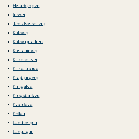
Hønebjergvej
Irisvej
Jens Bassesvej
Kaløvej
Kaløvigparken
Kastanievej
Kirkeholtvej
Kirkestræde
Krajbjergvej
Kringelvej
Krogsbækvej
Kvædevej
Køllen
Landevejen
Langager