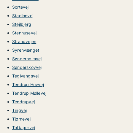
Sortevej
Stadionvej
Stejlbjerg
Stenhusevej
Strandvejen
Syrenvænget
Sønderholmvej
Sønderskovvej
Teglvangsvej
Tendrup Hovvej
Tendrup Møllevej
Tendrupvej
Tingvej
Tjørnevej
Toftagervej