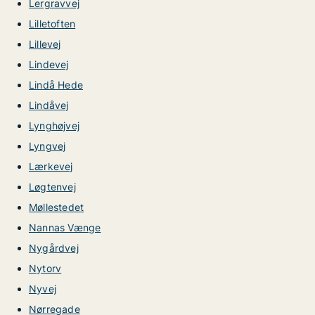
Lergravvej
Lilletoften
Lillevej
Lindevej
Lindå Hede
Lindåvej
Lynghøjvej
Lyngvej
Lærkevej
Løgtenvej
Møllestedet
Nannas Vænge
Nygårdvej
Nytorv
Nyvej
Nørregade