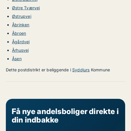
Østre Tværvej
Østrupvej
Åbrinken
Åbroen
Ågårdvej
Århusvej
Åsen
Dette postdistrikt er beliggende i
Syddjurs
Kommune
Få nye andelsboliger direkte i
din indbakke