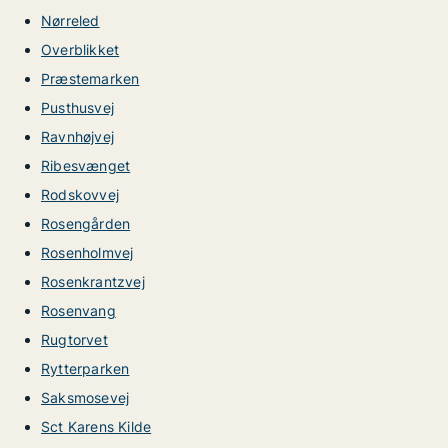
Nørreled
Overblikket
Præstemarken
Pusthusvej
Ravnhøjvej
Ribesvænget
Rodskovvej
Rosengården
Rosenholmvej
Rosenkrantzvej
Rosenvang
Rugtorvet
Rytterparken
Saksmosevej
Sct Karens Kilde