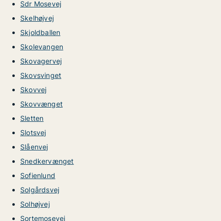
Sdr Mosevej
Skelhøjvej
Skjoldballen
Skolevangen
Skovagervej
Skovsvinget
Skovvej
Skovvænget
Sletten
Slotsvej
Slåenvej
Snedkervænget
Sofienlund
Solgårdsvej
Solhøjvej
Sortemosevej