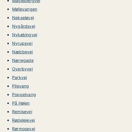
Maglebjergvej
Møllevangen
Nekseløvej
Nygårdsvej
Nykøbingvej
Nyrupsvej
Næbbevej
Nørregade
Overbyvej
Parkvej
Pilevang
Poppelvang
På Højen
Remisevej
Rødelejevej
Rørmosevej