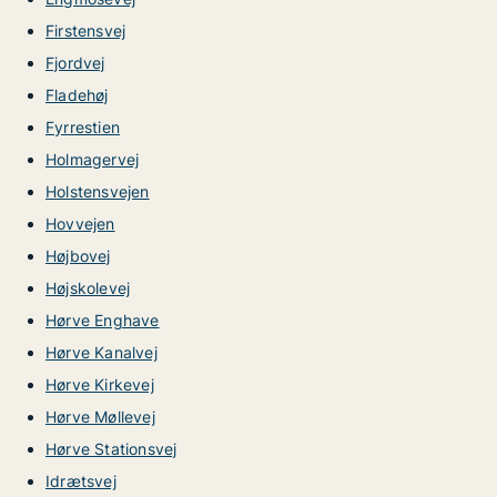
Firstensvej
Fjordvej
Fladehøj
Fyrrestien
Holmagervej
Holstensvejen
Hovvejen
Højbovej
Højskolevej
Hørve Enghave
Hørve Kanalvej
Hørve Kirkevej
Hørve Møllevej
Hørve Stationsvej
Idrætsvej