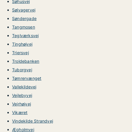
Søhusvej
Sølvagervej
Søndergade
Tangmosen
Teglværksvej
Tinghøjvej
Triersvej
Troldebanken
Tuborgvej
Tømrervænget
Vallekildevej
Vejlebyvej
Vejrhøjvej
Vikæret
Vindekilde Strandvej
Ægholmvej