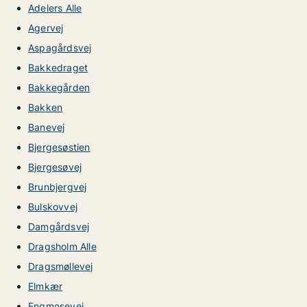
Adelers Alle
Agervej
Aspagårdsvej
Bakkedraget
Bakkegården
Bakken
Banevej
Bjergesøstien
Bjergesøvej
Brunbjergvej
Bulskovvej
Damgårdsvej
Dragsholm Alle
Dragsmøllevej
Elmkær
Engmosevej