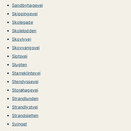
Sandbyhagevej
Skippingevej
Skolegade
Skolelodden
Skovlyvej
Skovvangsvej
Slotsvej
Slugten
Starreklintevej
Stendyssevej
Storøhagevej
Strandlunden
Strandlystvej
Strandsletten
Svinget