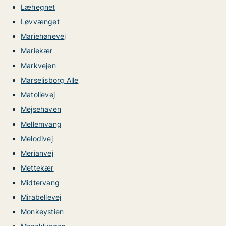
Læhegnet
Løvvænget
Mariehønevej
Mariekær
Markvejen
Marselisborg Alle
Matolievej
Mejsehaven
Mellemvang
Melodivej
Merianvej
Mettekær
Midtervang
Mirabellevej
Monkeystien