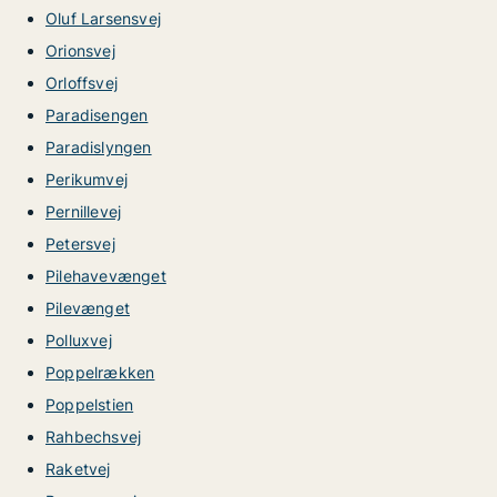
Oluf Larsensvej
Orionsvej
Orloffsvej
Paradisengen
Paradislyngen
Perikumvej
Pernillevej
Petersvej
Pilehavevænget
Pilevænget
Polluxvej
Poppelrækken
Poppelstien
Rahbechsvej
Raketvej