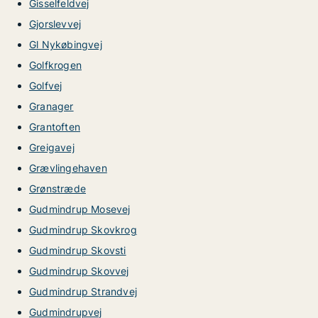
Gisselfeldvej
Gjorslevvej
Gl Nykøbingvej
Golfkrogen
Golfvej
Granager
Grantoften
Greigavej
Grævlingehaven
Grønstræde
Gudmindrup Mosevej
Gudmindrup Skovkrog
Gudmindrup Skovsti
Gudmindrup Skovvej
Gudmindrup Strandvej
Gudmindrupvej