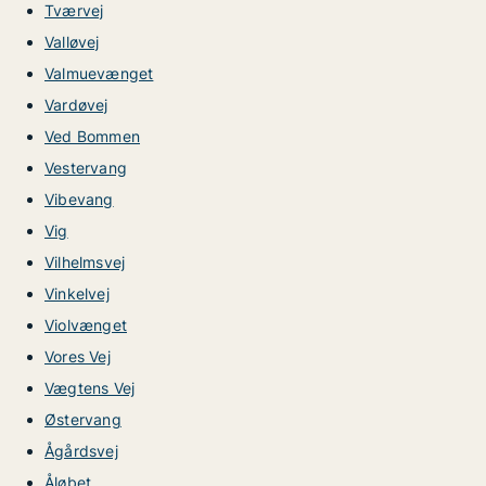
Tværvej
Valløvej
Valmuevænget
Vardøvej
Ved Bommen
Vestervang
Vibevang
Vig
Vilhelmsvej
Vinkelvej
Violvænget
Vores Vej
Vægtens Vej
Østervang
Ågårdsvej
Åløbet