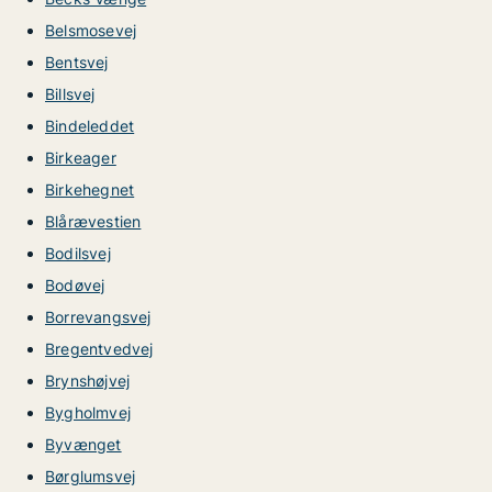
Belsmosevej
Bentsvej
Billsvej
Bindeleddet
Birkeager
Birkehegnet
Blårævestien
Bodilsvej
Bodøvej
Borrevangsvej
Bregentvedvej
Brynshøjvej
Bygholmvej
Byvænget
Børglumsvej