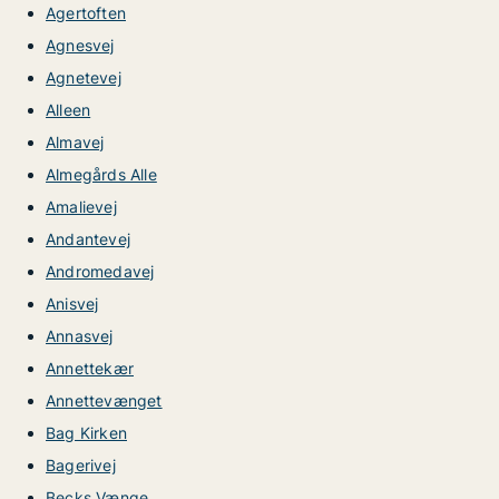
Agertoften
Agnesvej
Agnetevej
Alleen
Almavej
Almegårds Alle
Amalievej
Andantevej
Andromedavej
Anisvej
Annasvej
Annettekær
Annettevænget
Bag Kirken
Bagerivej
Becks Vænge