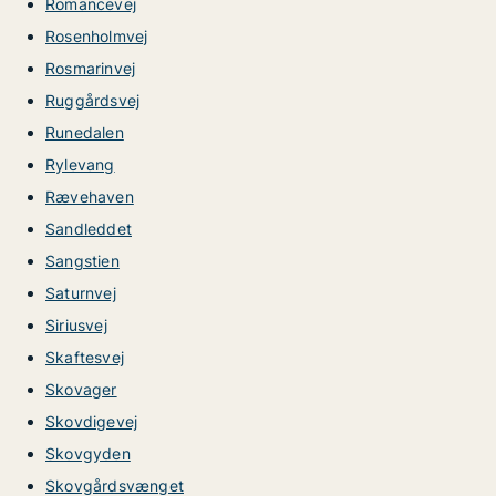
Romancevej
Rosenholmvej
Rosmarinvej
Ruggårdsvej
Runedalen
Rylevang
Rævehaven
Sandleddet
Sangstien
Saturnvej
Siriusvej
Skaftesvej
Skovager
Skovdigevej
Skovgyden
Skovgårdsvænget