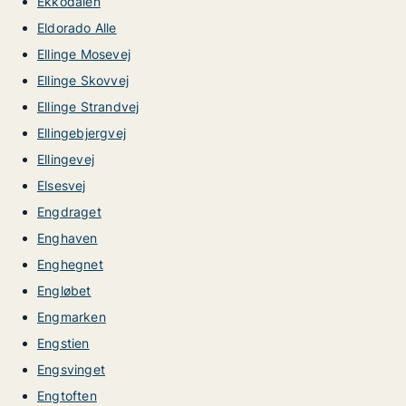
Ekkodalen
Eldorado Alle
Ellinge Mosevej
Ellinge Skovvej
Ellinge Strandvej
Ellingebjergvej
Ellingevej
Elsesvej
Engdraget
Enghaven
Enghegnet
Engløbet
Engmarken
Engstien
Engsvinget
Engtoften