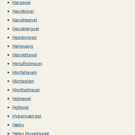
Harpevej
Havebovej
Havehegnet
Havsbjergvej
Hedelyngen
Hejrevang
Henriettevej
Herlufholmsvej
Hjortehaven
Hjortestien
Hjortholmsvej
Holmevej
Holtevej
Hybenvænget
Højby
Højby Hovedgade