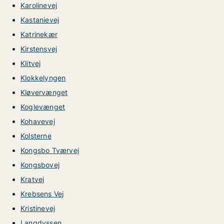
Karolinevej
Kastanievej
Katrinekær
Kirstensvej
Klitvej
Klokkelyngen
Kløvervænget
Koglevænget
Kohavevej
Kolsterne
Kongsbo Tværvej
Kongsbovej
Kratvej
Krebsens Vej
Kristinevej
Langdyssen