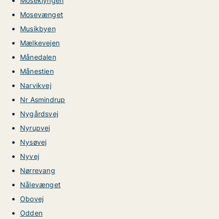
Moseklyngen
Mosevænget
Musikbyen
Mælkevejen
Månedalen
Månestien
Narvikvej
Nr Asmindrup
Nygårdsvej
Nyrupvej
Nysøvej
Nyvej
Nørrevang
Nålevænget
Obovej
Odden