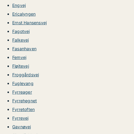
Engvej
Ericalyngen
Ernst Hansensvej
Fagotvej
Falkevej
Fasanhaven
Femvej
Fløjtevej
Froggårdsvej
Fuglevang
Fyrreager
Fyrrehegnet
Fyrretoften
Fyrrevej
Gavnøvej