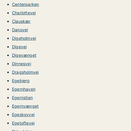
Centerparken
Charlottevej
Clauskær
Danovej
Digeholmvej
Digevej
Digevænget
Dinnesvej
Dragsholmvej
Egebjerg
Egernhaven
Egernstien
Egernvænget
Egeskovvej
Egetoftevej