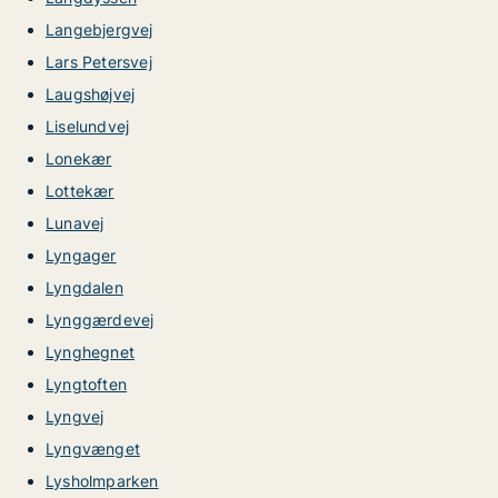
Langebjergvej
Lars Petersvej
Laugshøjvej
Liselundvej
Lonekær
Lottekær
Lunavej
Lyngager
Lyngdalen
Lynggærdevej
Lynghegnet
Lyngtoften
Lyngvej
Lyngvænget
Lysholmparken