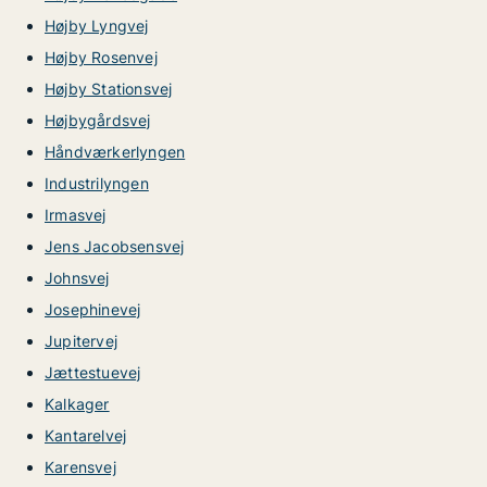
Højby Lyngvej
Højby Rosenvej
Højby Stationsvej
Højbygårdsvej
Håndværkerlyngen
Industrilyngen
Irmasvej
Jens Jacobsensvej
Johnsvej
Josephinevej
Jupitervej
Jættestuevej
Kalkager
Kantarelvej
Karensvej