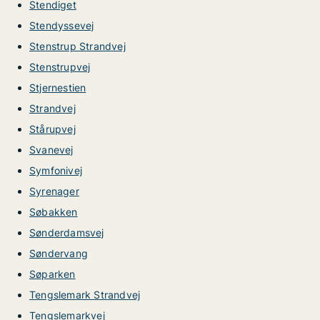
Stendiget
Stendyssevej
Stenstrup Strandvej
Stenstrupvej
Stjernestien
Strandvej
Stårupvej
Svanevej
Symfonivej
Syrenager
Søbakken
Sønderdamsvej
Søndervang
Søparken
Tengslemark Strandvej
Tengslemarkvej