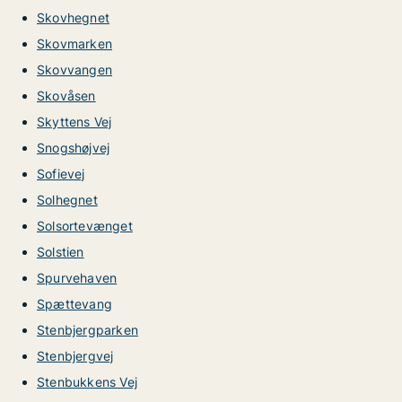
Skovhegnet
Skovmarken
Skovvangen
Skovåsen
Skyttens Vej
Snogshøjvej
Sofievej
Solhegnet
Solsortevænget
Solstien
Spurvehaven
Spættevang
Stenbjergparken
Stenbjergvej
Stenbukkens Vej