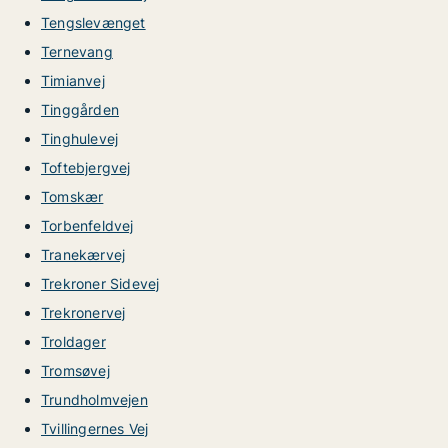
Tengslevænget
Ternevang
Timianvej
Tinggården
Tinghulevej
Toftebjergvej
Tomskær
Torbenfeldvej
Tranekærvej
Trekroner Sidevej
Trekronervej
Troldager
Tromsøvej
Trundholmvejen
Tvillingernes Vej